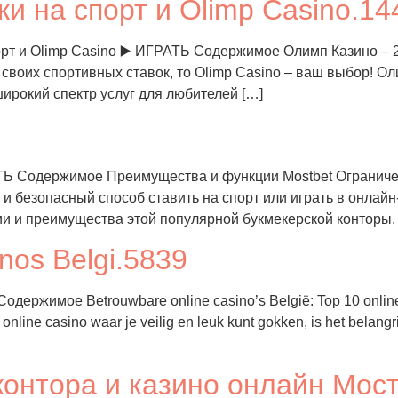
и на спорт и Olimp Casino.144
рт и Olimp Casino ▶️ ИГРАТЬ Содержимое Олимп Казино – 2
воих спортивных ставок, то Olimp Casino – ваш выбор! Оли
ирокий спектр услуг для любителей […]
АТЬ Содержимое Преимущества и функции Mostbet Ограничен
 безопасный способ ставить на спорт или играть в онлайн-к
 и преимущества этой популярной букмекерской конторы. M
inos Belgi.5839
одержимое Betrouwbare online casino’s België: Top 10 online 
ine casino waar je veilig en leuk kunt gokken, is het belangrijk
контора и казино онлайн Мос