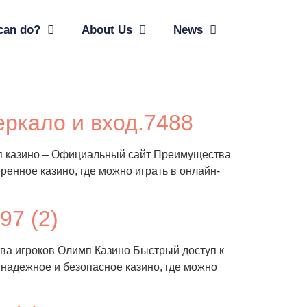
can do?
About Us
News
еркало и вход.7488
Ап казино – Официальный сайт Преимущества
ренное казино, где можно играть в онлайн-
97 (2)
а игроков Олимп Казино Быстрый доступ к
 надежное и безопасное казино, где можно