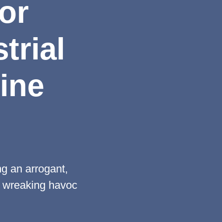
for
trial
ine
g an arrogant,
y wreaking havoc