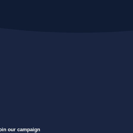
stry parading as clean,
so many ways the exact
of world’s best practice
andards are no more than
 legacy of environmental
ssly-inadequate regulation
influence, in service of
oin our campaign