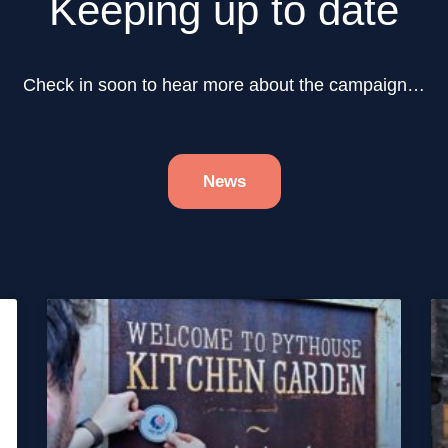
Keeping up to date
Check in soon to hear more about the campaign…
News