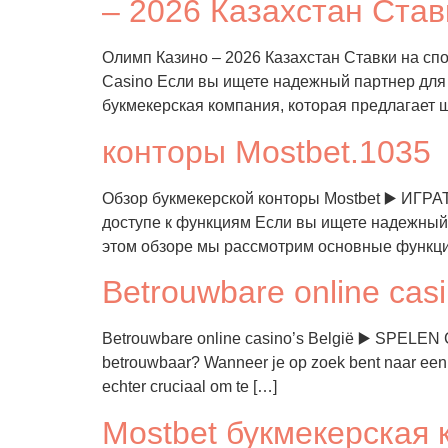
– 2026 Казахстан Ставк
Олимп Казино – 2026 Казахстан Ставки на спо
Casino Если вы ищете надежный партнер для с
букмекерская компания, которая предлагает ш
конторы Mostbet.1035
Обзор букмекерской конторы Mostbet ▶️ ИГР
доступе к функциям Если вы ищете надежный и
этом обзоре мы рассмотрим основные функции
Betrouwbare online cas
Betrouwbare online casino’s België ▶️ SPELEN С
betrouwbaar? Wanneer je op zoek bent naar een onl
echter cruciaal om te […]
Mostbet букмекерская 