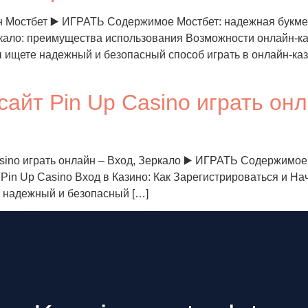
йн Мостбет ▶️ ИГРАТЬ Содержимое Мостбет: надежная букме
кало: преимущества использования Возможности онлайн-к
ы ищете надежный и безопасный способ играть в онлайн-кази
айт Pin Up Casino играть онл
sino играть онлайн – Вход, Зеркало ▶️ ИГРАТЬ Содержимо
n Up Casino Вход в Казино: Как Зарегистрироваться и Нач
е надежный и безопасный […]