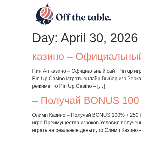
Day:
April 30, 2026
казино – Официальный 
Пин Ап казино – Официальный сайт Pin up и
Pin Up Casino Играть онлайн Выбор игр Зерка
режиме, то Pin Up Casino – […]
– Получай BONUS 100 
Олимп Казино – Получай BONUS 100% + 250 
игре Преимущества игроков Условия получени
играть на реальные деньги, то Олимп Казино 