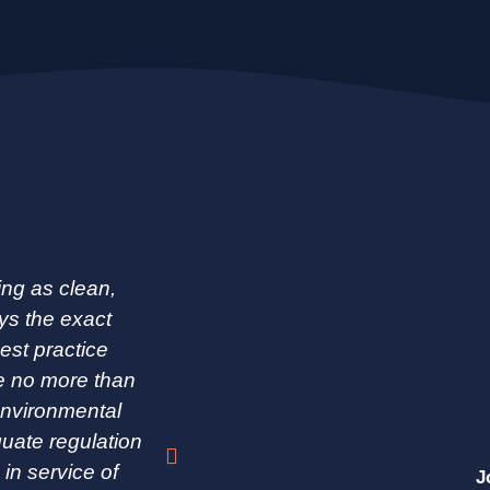
open-net salmon
“I discovered that an indu
nd the environment.
green and healthy is in 
spread diseases, and
opposite; that it’s claims 
nsibly means
and high environment st
nhumanely raised
slick marketing to hide a
ndly, ethical
destruction, bullying, gro
ine ecosystems and
and questionable political 
J