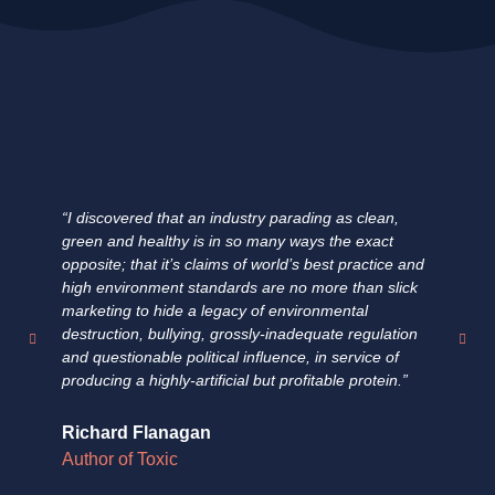
“I discovered that an industry parading as clean,
"E
green and healthy is in so many ways the exact
ha
opposite; that it’s claims of world’s best practice and
fa
high environment standards are no more than slick
fi
marketing to hide a legacy of environmental
un
destruction, bullying, grossly-inadequate regulation
su
and questionable political influence, in service of
pr
producing a highly-artificial but profitable protein.”
fo
Richard Flanagan
Do
Author of Toxic
Au