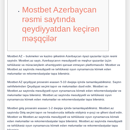
Mostbet Azerbaycan
rəsmi saytında
qeydiyyatdan keçirən
məşqçilər
Mostbet AZ – bukmeker və kazino şirkətinin Azerbaycan riyazi qazanlar üçün rəsmi
saytıdır. Mostbet.az saytı, Azerbaycanın məsuliyyətli və məşhur qazanlar üçün
təhlükəsiz və müraciətçilərin əhəmiyyətini qənaət etməyən platformasıdır. Mostbet və
Mostbet.az saytında məsuliyyətli və təhlükəsiz oyun oynamanıza kömək edən
məlumatlar və rekomendasiyalar tapa bilərsiniz.
Mostbet AZ qeydiyyat prosesini əsasən 5-10 dəqiqə içində tamamlayabilirsiniz. Saytın
səhifələrindən Qeydiyyat seçimi tapın və məlumatları daxil edin. Mostbet və
Mostbet.az saytında məsuliyyətli oyun oynamanıza kömək edən rekomendasiyalar və
məlumatlar tapa bilərsiniz. Mostbet.az saytında məsuliyyətli və təhlükəsiz oyun
oynamanıza kömək edən məlumatlar və rekomendasiyalar tapa bilərsiniz.
Mostbet giriş prosesini əsasən 1-2 dəqiqə içində tamamlayabilirsiniz. Mostbet.az
saytında Giriş seçimi tapın və hesabınızda istifadə etdiyiniz e-poçt və şifrəni daxil edin.
Mostbet və Mostbet.az saytında məsuliyyətli və təhlükəsiz oyun oynamanıza kömək
edən məlumatlar və rekomendasiyalar tapa bilərsiniz. Mostbet.az saytında məsuliyyətli
və təhlükəsiz oyun oynamanıza kömək edən məlumatlar və rekomendasiyalar tapa
bilərsiniz.