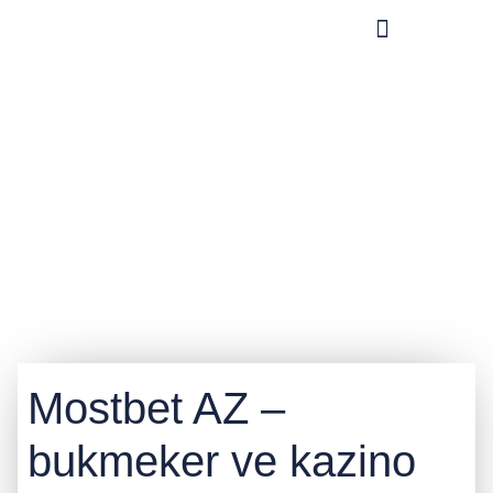
What you can do?
Mostbet AZ – bukmeker ve kazino
Mostbet – Giriş rəsmi sayt
June 23, 2025
Mostbet AZ –
bukmeker ve kazino