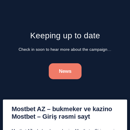
Keeping up to date
Check in soon to hear more about the campaign…
News
Mostbet AZ – bukmeker ve kazino
Mostbet – Giriş rəsmi sayt