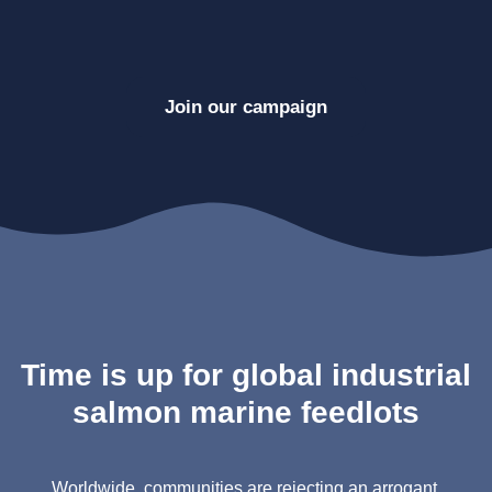
Join our campaign
Time is up for global industrial
salmon marine feedlots
Worldwide, communities are rejecting an arrogant,