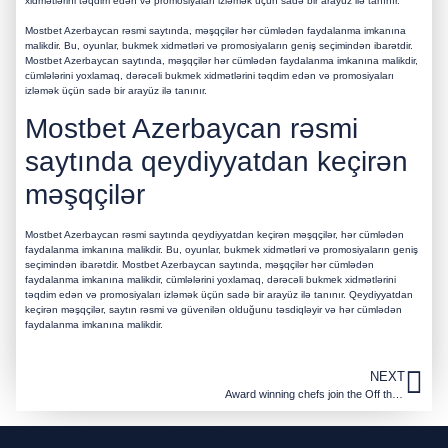
xidmətlərini təqdim edən və promosiyaları izləmək üçün sadə bir arayüz ilə tanınır.
Mostbet Azerbaycan rəsmi saytında, məşqçilər hər cümlədən faydalanma imkanına
malikdir. Bu, oyunlar, bukmek xidmətləri və promosiyaların geniş seçimindən ibarətdir.
Mostbet Azerbaycan saytında, məşqçilər hər cümlədən faydalanma imkanına malikdir,
cümlələrini yoxlamaq, dərəcəli bukmek xidmətlərini təqdim edən və promosiyaları
izləmək üçün sadə bir arayüz ilə tanınır.
Mostbet Azerbaycan rəsmi
saytında qeydiyyatdan keçirən
məşqçilər
Mostbet Azerbaycan rəsmi saytında qeydiyyatdan keçirən məşqçilər, hər cümlədən
faydalanma imkanına malikdir. Bu, oyunlar, bukmek xidmətləri və promosiyaların geniş
seçimindən ibarətdir. Mostbet Azerbaycan saytında, məşqçilər hər cümlədən
faydalanma imkanına malikdir, cümlələrini yoxlamaq, dərəcəli bukmek xidmətlərini
təqdim edən və promosiyaları izləmək üçün sadə bir arayüz ilə tanınır. Qeydiyyatdan
keçirən məşqçilər, saytın rəsmi və güvenilən olduğunu təsdiqləyir və hər cümlədən
faydalanma imkanına malikdir.
NEXT
Award winning chefs join the Off the table campaign