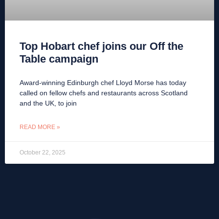
Top Hobart chef joins our Off the
Table campaign
Award-winning Edinburgh chef Lloyd Morse has today
called on fellow chefs and restaurants across Scotland
and the UK, to join
READ MORE »
October 22, 2025