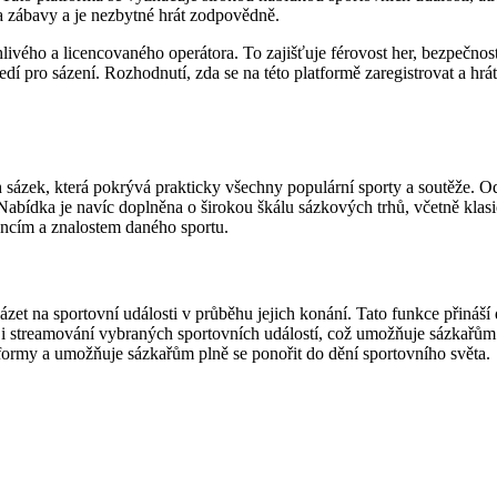
 zábavy a je nezbytné hrát zodpovědně.
ehlivého a licencovaného operátora. To zajišťuje férovost her, bezpečno
í pro sázení. Rozhodnutí, zda se na této platformě zaregistrovat a hr
ázek, která pokrývá prakticky všechny populární sporty a soutěže. Od f
é. Nabídka je navíc doplněna o širokou škálu sázkových trhů, včetně kl
ncím a znalostem daného sportu.
ázet na sportovní události v průběhu jejich konání. Tato funkce přináší 
ízí i streamování vybraných sportovních událostí, což umožňuje sázkařů
atformy a umožňuje sázkařům plně se ponořit do dění sportovního světa.