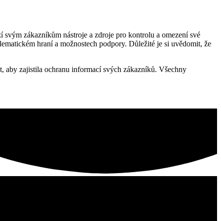
í svým zákazníkům nástroje a zdroje pro kontrolu a omezení své
oblematickém hraní a možnostech podpory. Důležité je si uvědomit, že
t, aby zajistila ochranu informací svých zákazníků. Všechny