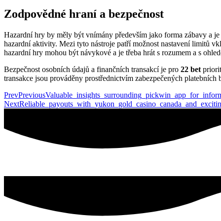
Zodpovědné hraní a bezpečnost
Hazardní hry by měly být vnímány především jako forma zábavy a je
hazardní aktivity. Mezi tyto nástroje patří možnost nastavení limitů 
hazardní hry mohou být návykové a je třeba hrát s rozumem a s ohled
Bezpečnost osobních údajů a finančních transakcí je pro
22 bet
priori
transakce jsou prováděny prostřednictvím zabezpečených platebních b
Prev
Previous
Valuable_insights_surrounding_pickwin_app_for_info
Next
Reliable_payouts_with_yukon_gold_casino_canada_and_exciti