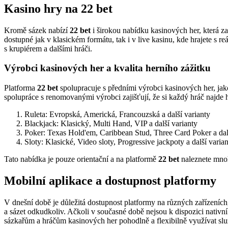
Kasino hry na 22 bet
Kromě sázek nabízí
22 bet
i širokou nabídku kasinových her, která za
dostupné jak v klasickém formátu, tak i v live kasinu, kde hrajete s
s krupiérem a dalšími hráči.
Výrobci kasinových her a kvalita herního zážitku
Platforma
22 bet
spolupracuje s předními výrobci kasinových her, jako
spolupráce s renomovanými výrobci zajišťují, že si každý hráč najde h
Ruleta: Evropská, Americká, Francouzská a další varianty
Blackjack: Klasický, Multi Hand, VIP a další varianty
Poker: Texas Hold'em, Caribbean Stud, Three Card Poker a dal
Sloty: Klasické, Video sloty, Progressive jackpoty a další varia
Tato nabídka je pouze orientační a na platformě
22 bet
naleznete mno
Mobilní aplikace a dostupnost platformy
V dnešní době je důležitá dostupnost platformy na různých zařízeních,
a sázet odkudkoliv. Ačkoli v současné době nejsou k dispozici nativn
sázkařům a hráčům kasinových her pohodlně a flexibilně využívat služ