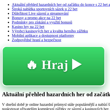
Aktuální přehled hazardních her od začátku do konce s 22 bet
Široká nabídka sportovních sázek u 22 bet
Důležitost Live sázení a streamování
Bonusy a promo akce na 22 bet
Podmínky pro získání a využití bonusů
Kasino hry na 22 bet
Výrobci kasinových her a kvalita herního zážitku
Mobilní aplikace a dostupnost platformy
Zodpovědné hraní a bezpečnost
🔥 Hraj ▶️
Aktuální přehled hazardních her od začátk
V dnešní době je online hazardní průmysl stále populárnější a nabízí
poskytovat uživatelům komplexní zážitky ze sázení a kasinových her. 