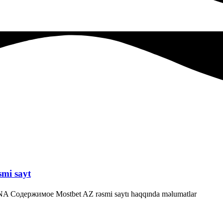
smi sayt
YNA Содержимое Mostbet AZ rəsmi saytı haqqında məlumatlar