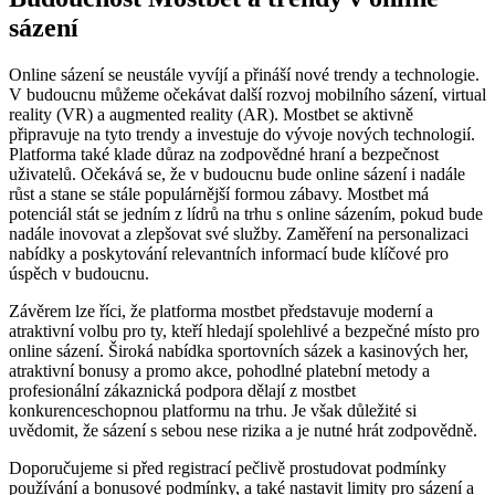
sázení
Online sázení se neustále vyvíjí a přináší nové trendy a technologie.
V budoucnu můžeme očekávat další rozvoj mobilního sázení, virtual
reality (VR) a augmented reality (AR). Mostbet se aktivně
připravuje na tyto trendy a investuje do vývoje nových technologií.
Platforma také klade důraz na zodpovědné hraní a bezpečnost
uživatelů. Očekává se, že v budoucnu bude online sázení i nadále
růst a stane se stále populárnější formou zábavy. Mostbet má
potenciál stát se jedním z lídrů na trhu s online sázením, pokud bude
nadále inovovat a zlepšovat své služby. Zaměření na personalizaci
nabídky a poskytování relevantních informací bude klíčové pro
úspěch v budoucnu.
Závěrem lze říci, že platforma mostbet představuje moderní a
atraktivní volbu pro ty, kteří hledají spolehlivé a bezpečné místo pro
online sázení. Široká nabídka sportovních sázek a kasinových her,
atraktivní bonusy a promo akce, pohodlné platební metody a
profesionální zákaznická podpora dělají z mostbet
konkurenceschopnou platformu na trhu. Je však důležité si
uvědomit, že sázení s sebou nese rizika a je nutné hrát zodpovědně.
Doporučujeme si před registrací pečlivě prostudovat podmínky
používání a bonusové podmínky, a také nastavit limity pro sázení a