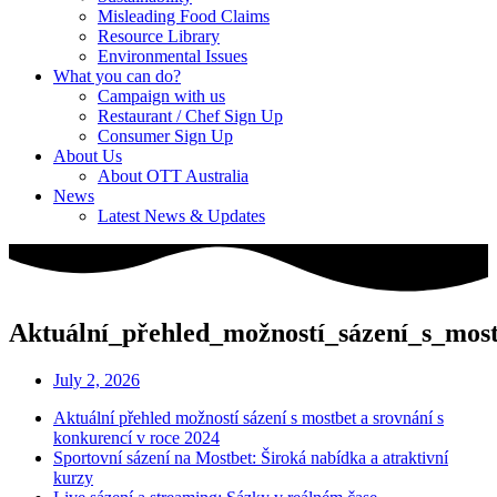
Misleading Food Claims
Resource Library
Environmental Issues
What you can do?
Campaign with us
Restaurant / Chef Sign Up
Consumer Sign Up
About Us
About OTT Australia
News
Latest News & Updates
Aktuální_přehled_možností_sázení_s_mos
July 2, 2026
Aktuální přehled možností sázení s mostbet a srovnání s
konkurencí v roce 2024
Sportovní sázení na Mostbet: Široká nabídka a atraktivní
kurzy