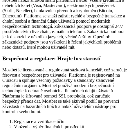
Mostbet nabízí širokou škálu platebních metod, včetně kreditních a
debetních karet (Visa, Mastercard), elektronických peněženek
(Skrill, Neteller), bankovních převodů a kryptoměn (Bitcoin,
Ethereum). Platforma se snaží zajistit rychlé a bezpečné transakce a
chrání osobní a finanční údaje uživatelů pomocí moderních
bezpečnostních technologií. Zákaznická podpora je dostupná 24/7
prostřednictvím live chatu, e-mailu a telefonu. Zákaznická podpora
je k dispozici v několika jazycích, včetně češtiny. Operátoři
zákaznické podpory jsou vyškoleni k řešení jakýchkoli problémů
nebo dotazů, které mohou uživatelé mít.
Bezpečnost a regulace: Hrajte bez starostí
Mostbet je licencovaná a regulovaná sázková kancelář, což zaručuje
férovost a bezpečnost pro uživatele. Platforma je registrovaná na
Curacau a splňuje všechny požadavky a standardy stanovené
regulačním orgánem. Mostbet používá moderní bezpečnostní
technologie k ochraně osobních a finančních údajů uživatelů.
Platforma je šifrovaná pomocí SSL protokolu, což zaručuje
bezpečný přenos dat. Mostbet se také aktivně podílí na prevenci
závislosti na hazardních hrách a nabízí uživatelům nástroje pro
kontrolu svého hraní.
Registrace a verifikace účtu
Vložení a výběr finančních prostředků