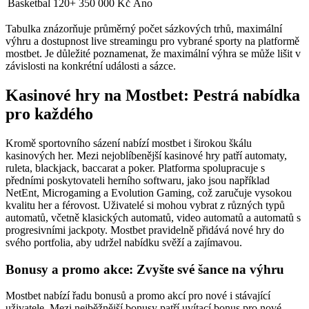
Basketbal
120+
350 000 Kč
Ano
Tabulka znázorňuje průměrný počet sázkových trhů, maximální
výhru a dostupnost live streamingu pro vybrané sporty na platformě
mostbet. Je důležité poznamenat, že maximální výhra se může lišit v
závislosti na konkrétní události a sázce.
Kasinové hry na Mostbet: Pestrá nabídka
pro každého
Kromě sportovního sázení nabízí mostbet i širokou škálu
kasinových her. Mezi nejoblíbenější kasinové hry patří automaty,
ruleta, blackjack, baccarat a poker. Platforma spolupracuje s
předními poskytovateli herního softwaru, jako jsou například
NetEnt, Microgaming a Evolution Gaming, což zaručuje vysokou
kvalitu her a férovost. Uživatelé si mohou vybrat z různých typů
automatů, včetně klasických automatů, video automatů a automatů s
progresivními jackpoty. Mostbet pravidelně přidává nové hry do
svého portfolia, aby udržel nabídku svěží a zajímavou.
Bonusy a promo akce: Zvyšte své šance na výhru
Mostbet nabízí řadu bonusů a promo akcí pro nové i stávající
uživatele. Mezi nejběžnější bonusy patří uvítací bonus pro nové