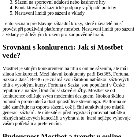
Sázení na sportovní události nebo kasinové hry
Kontaktování zákaznické podpory v případě potřeby
Nastavení limitů pro sázení a vklady
Tento seznam představuje základní kroky, které uživatelé musí
provést při používání platformy mostbet. Nastavení limitů pro sázení
a vklady je důležitým krokem pro zodpovědné hraní.
Srovnání s konkurencí: Jak si Mostbet
vede?
Mostbet je silným konkurentem na trhu s online sázením, ale má i
silnou konkurenci. Mezi hlavní konkurenty patří Bet365, Fortuna,
Sazka a další. Bet365 je známá svou širokou nabídkou sázkových
trhů a vysokými kurzy. Fortuna a Sazka jsou populární v České
republice a nabízejí tradiční sázkové služby. Mostbet se od
konkurence odlišuje svým moderním designem, širokou škálou
bonusů a promo akcí a dostupností live streamingu. Platforma se
také zaměřuje na esports sázení, což ji činí atraktivní pro mladší
generaci sázkařů. Je důležité si před registrací porovnat nabídku
různých sázkových kanceláří a vybrat si tu, která nejlépe vyhovuje
vašim potřebám a preferencím.
Budoucnost Mostbet a trendy v online