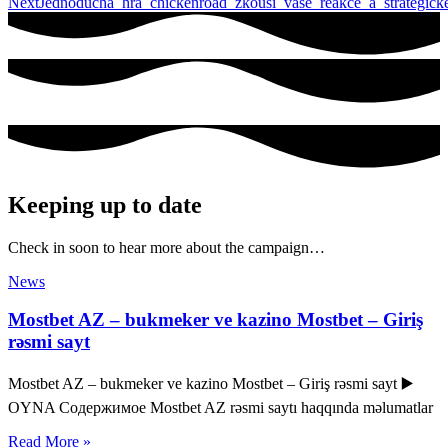
Next
Jednoduchá_hra_chickenroad_zkouší_vaše_reakce_a_strategick
Keeping up to date
Check in soon to hear more about the campaign…
News
Mostbet AZ – bukmeker ve kazino Mostbet – Giriş
rəsmi sayt
Mostbet AZ – bukmeker ve kazino Mostbet – Giriş rəsmi sayt ▶️
OYNA Содержимое Mostbet AZ rəsmi saytı haqqında məlumatlar
Read More »