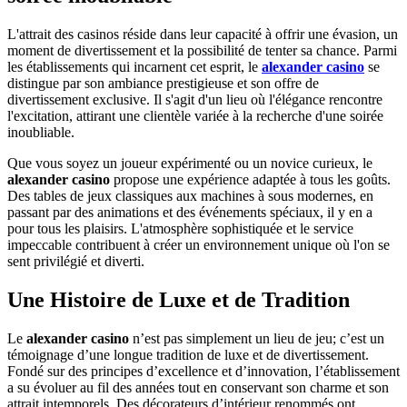
L'attrait des casinos réside dans leur capacité à offrir une évasion, un
moment de divertissement et la possibilité de tenter sa chance. Parmi
les établissements qui incarnent cet esprit, le
alexander casino
se
distingue par son ambiance prestigieuse et son offre de
divertissement exclusive. Il s'agit d'un lieu où l'élégance rencontre
l'excitation, attirant une clientèle variée à la recherche d'une soirée
inoubliable.
Que vous soyez un joueur expérimenté ou un novice curieux, le
alexander casino
propose une expérience adaptée à tous les goûts.
Des tables de jeux classiques aux machines à sous modernes, en
passant par des animations et des événements spéciaux, il y en a
pour tous les plaisirs. L'atmosphère sophistiquée et le service
impeccable contribuent à créer un environnement unique où l'on se
sent privilégié et diverti.
Une Histoire de Luxe et de Tradition
Le
alexander casino
n’est pas simplement un lieu de jeu; c’est un
témoignage d’une longue tradition de luxe et de divertissement.
Fondé sur des principes d’excellence et d’innovation, l’établissement
a su évoluer au fil des années tout en conservant son charme et son
attrait intemporels. Des décorateurs d’intérieur renommés ont