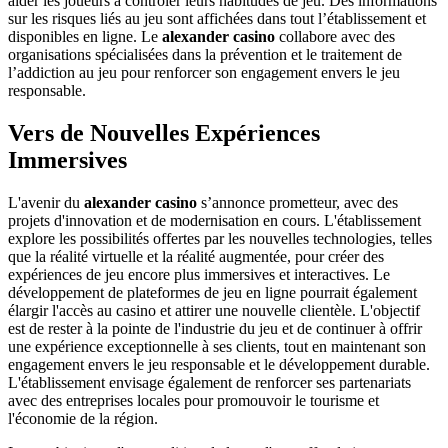
aider les joueurs à contrôler leurs habitudes de jeu. Des informations
sur les risques liés au jeu sont affichées dans tout l’établissement et
disponibles en ligne. Le
alexander casino
collabore avec des
organisations spécialisées dans la prévention et le traitement de
l’addiction au jeu pour renforcer son engagement envers le jeu
responsable.
Vers de Nouvelles Expériences
Immersives
L'avenir du
alexander casino
s’annonce prometteur, avec des
projets d'innovation et de modernisation en cours. L'établissement
explore les possibilités offertes par les nouvelles technologies, telles
que la réalité virtuelle et la réalité augmentée, pour créer des
expériences de jeu encore plus immersives et interactives. Le
développement de plateformes de jeu en ligne pourrait également
élargir l'accès au casino et attirer une nouvelle clientèle. L'objectif
est de rester à la pointe de l'industrie du jeu et de continuer à offrir
une expérience exceptionnelle à ses clients, tout en maintenant son
engagement envers le jeu responsable et le développement durable.
L'établissement envisage également de renforcer ses partenariats
avec des entreprises locales pour promouvoir le tourisme et
l'économie de la région.