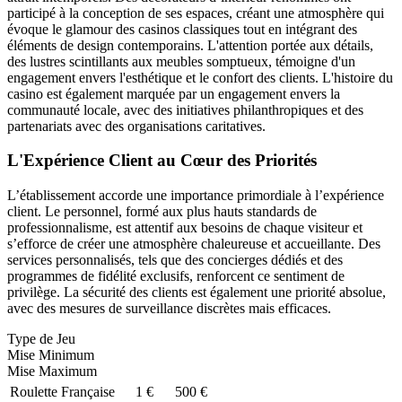
participé à la conception de ses espaces, créant une atmosphère qui
évoque le glamour des casinos classiques tout en intégrant des
éléments de design contemporains. L'attention portée aux détails,
des lustres scintillants aux meubles somptueux, témoigne d'un
engagement envers l'esthétique et le confort des clients. L'histoire du
casino est également marquée par un engagement envers la
communauté locale, avec des initiatives philanthropiques et des
partenariats avec des organisations caritatives.
L'Expérience Client au Cœur des Priorités
L’établissement accorde une importance primordiale à l’expérience
client. Le personnel, formé aux plus hauts standards de
professionnalisme, est attentif aux besoins de chaque visiteur et
s’efforce de créer une atmosphère chaleureuse et accueillante. Des
services personnalisés, tels que des concierges dédiés et des
programmes de fidélité exclusifs, renforcent ce sentiment de
privilège. La sécurité des clients est également une priorité absolue,
avec des mesures de surveillance discrètes mais efficaces.
Type de Jeu
Mise Minimum
Mise Maximum
Roulette Française
1 €
500 €