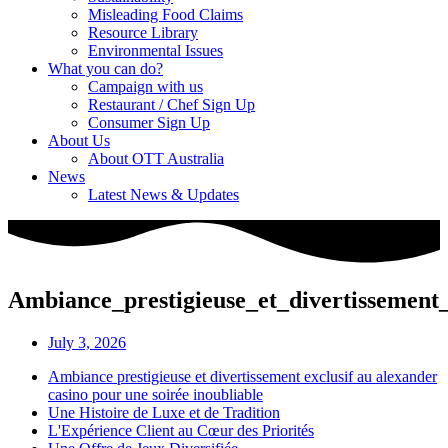
Misleading Food Claims
Resource Library
Environmental Issues
What you can do?
Campaign with us
Restaurant / Chef Sign Up
Consumer Sign Up
About Us
About OTT Australia
News
Latest News & Updates
Ambiance_prestigieuse_et_divertissement
July 3, 2026
Ambiance prestigieuse et divertissement exclusif au alexander
casino pour une soirée inoubliable
Une Histoire de Luxe et de Tradition
L'Expérience Client au Cœur des Priorités