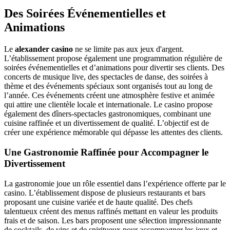
Des Soirées Événementielles et
Animations
Le
alexander casino
ne se limite pas aux jeux d'argent.
L’établissement propose également une programmation régulière de
soirées événementielles et d’animations pour divertir ses clients. Des
concerts de musique live, des spectacles de danse, des soirées à
thème et des événements spéciaux sont organisés tout au long de
l’année. Ces événements créent une atmosphère festive et animée
qui attire une clientèle locale et internationale. Le casino propose
également des dîners-spectacles gastronomiques, combinant une
cuisine raffinée et un divertissement de qualité. L’objectif est de
créer une expérience mémorable qui dépasse les attentes des clients.
Une Gastronomie Raffinée pour Accompagner le
Divertissement
La gastronomie joue un rôle essentiel dans l’expérience offerte par le
casino. L’établissement dispose de plusieurs restaurants et bars
proposant une cuisine variée et de haute qualité. Des chefs
talentueux créent des menus raffinés mettant en valeur les produits
frais et de saison. Les bars proposent une sélection impressionnante
de cocktails, de vins et de spiritueux pour accompagner les jeux et