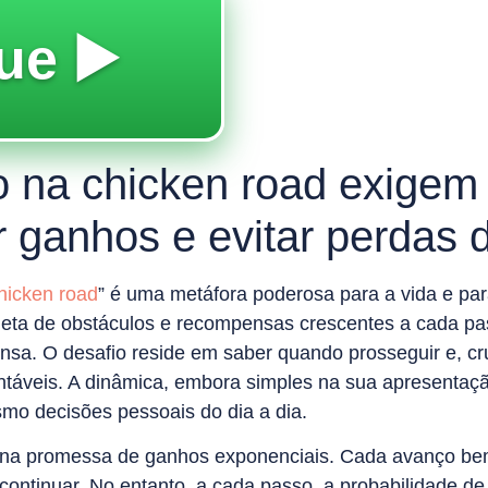
ue ▶️
o na chicken road exigem a
 ganhos e evitar perdas d
hicken road
” é uma metáfora poderosa para a vida e pa
epleta de obstáculos e recompensas crescentes a cada p
nsa. O desafio reside em saber quando prosseguir e, cr
ntáveis. A dinâmica, embora simples na sua apresentaç
smo decisões pessoais do dia a dia.
tá na promessa de ganhos exponenciais. Cada avanço b
 continuar. No entanto, a cada passo, a probabilidade de