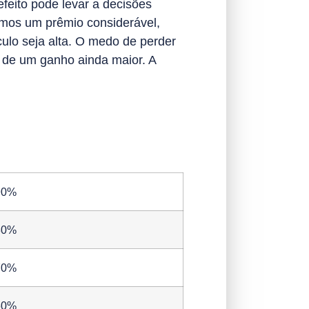
feito pode levar a decisões
amos um prêmio considerável,
ulo seja alta. O medo de perder
 de um ganho ainda maior. A
90%
80%
70%
60%