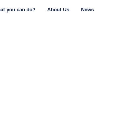
at you can do?
About Us
News
d_exigem_análise_