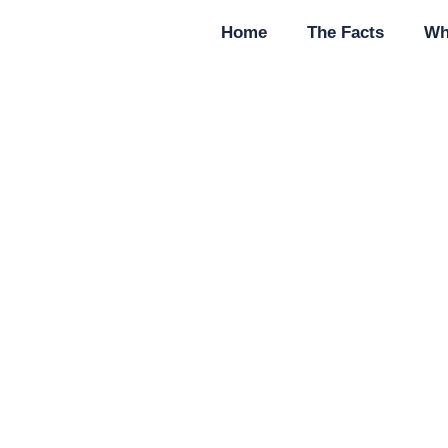
Home
The Facts
Wh
co_na_chicken_roa
June 22, 2026