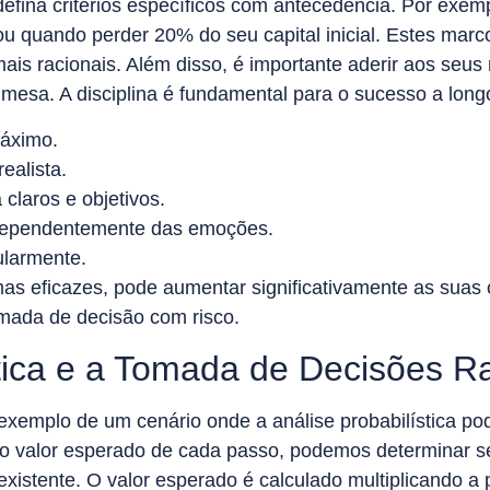
 defina critérios específicos com antecedência. Por exemp
ou quando perder 20% do seu capital inicial. Estes ma
ais racionais. Além disso, é importante aderir aos se
a mesa. A disciplina é fundamental para o sucesso a long
máximo.
ealista.
claros e objetivos.
ndependentemente das emoções.
ularmente.
 mas eficazes, pode aumentar significativamente as sua
omada de decisão com risco.
stica e a Tomada de Decisões R
exemplo de um cenário onde a análise probabilística po
o valor esperado de cada passo, podemos determinar se 
 existente. O valor esperado é calculado multiplicando a