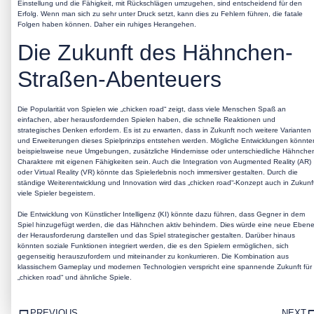
Einstellung und die Fähigkeit, mit Rückschlägen umzugehen, sind entscheidend für den
Erfolg. Wenn man sich zu sehr unter Druck setzt, kann dies zu Fehlern führen, die fatale
Folgen haben können. Daher ein ruhiges Herangehen.
Die Zukunft des Hähnchen-
Straßen-Abenteuers
Die Popularität von Spielen wie „chicken road“ zeigt, dass viele Menschen Spaß an
einfachen, aber herausfordernden Spielen haben, die schnelle Reaktionen und
strategisches Denken erfordern. Es ist zu erwarten, dass in Zukunft noch weitere Varianten
und Erweiterungen dieses Spielprinzips entstehen werden. Mögliche Entwicklungen könnte
beispielsweise neue Umgebungen, zusätzliche Hindernisse oder unterschiedliche Hähnche
Charaktere mit eigenen Fähigkeiten sein. Auch die Integration von Augmented Reality (AR)
oder Virtual Reality (VR) könnte das Spielerlebnis noch immersiver gestalten. Durch die
ständige Weiterentwicklung und Innovation wird das „chicken road“-Konzept auch in Zukunf
viele Spieler begeistern.
Die Entwicklung von Künstlicher Intelligenz (KI) könnte dazu führen, dass Gegner in dem
Spiel hinzugefügt werden, die das Hähnchen aktiv behindern. Dies würde eine neue Eben
der Herausforderung darstellen und das Spiel strategischer gestalten. Darüber hinaus
könnten soziale Funktionen integriert werden, die es den Spielern ermöglichen, sich
gegenseitig herauszufordern und miteinander zu konkurrieren. Die Kombination aus
klassischem Gameplay und modernen Technologien verspricht eine spannende Zukunft für
„chicken road“ und ähnliche Spiele.
PREVIOUS
NEXT