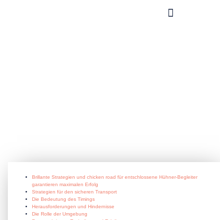
What you can do?
Brillante_Strategien_und_chicken
Begleiter_garan
July 3, 2026
Brillante Strategien und chicken road für entschlossene Hühner-Begleiter
garantieren maximalen Erfolg
Strategien für den sicheren Transport
Die Bedeutung des Timings
Herausforderungen und Hindernisse
Die Rolle der Umgebung