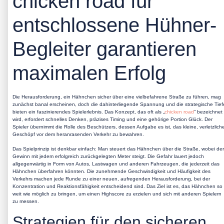
chicken road für
entschlossene Hühner-
Begleiter garantieren
maximalen Erfolg
Die Herausforderung, ein Hähnchen sicher über eine vielbefahrene Straße zu führen, mag
zunächst banal erscheinen, doch die dahinterliegende Spannung und die strategische Tief
bieten ein faszinierendes Spielerlebnis. Das Konzept, das oft als „
chicken road
“ bezeichnet
wird, erfordert schnelles Denken, präzises Timing und eine gehörige Portion Glück. Der
Spieler übernimmt die Rolle des Beschützers, dessen Aufgabe es ist, das kleine, verletzlich
Geschöpf vor dem heranrasenden Verkehr zu bewahren.
Das Spielprinzip ist denkbar einfach: Man steuert das Hähnchen über die Straße, wobei der
Gewinn mit jedem erfolgreich zurückgelegten Meter steigt. Die Gefahr lauert jedoch
allgegenwärtig in Form von Autos, Lastwagen und anderen Fahrzeugen, die jederzeit das
Hähnchen überfahren könnten. Die zunehmende Geschwindigkeit und Häufigkeit des
Verkehrs machen jede Runde zu einer neuen, aufregenden Herausforderung, bei der
Konzentration und Reaktionsfähigkeit entscheidend sind. Das Ziel ist es, das Hähnchen so
weit wie möglich zu bringen, um einen Highscore zu erzielen und sich mit anderen Spielern
zu messen.
Strategien für den sicheren