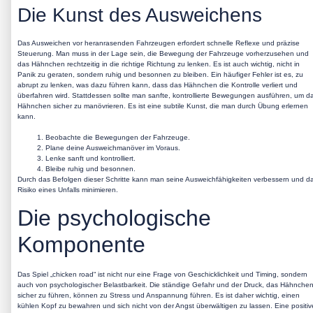
Die Kunst des Ausweichens
Das Ausweichen vor heranrasenden Fahrzeugen erfordert schnelle Reflexe und präzise
Steuerung. Man muss in der Lage sein, die Bewegung der Fahrzeuge vorherzusehen und
das Hähnchen rechtzeitig in die richtige Richtung zu lenken. Es ist auch wichtig, nicht in
Panik zu geraten, sondern ruhig und besonnen zu bleiben. Ein häufiger Fehler ist es, zu
abrupt zu lenken, was dazu führen kann, dass das Hähnchen die Kontrolle verliert und
überfahren wird. Stattdessen sollte man sanfte, kontrollierte Bewegungen ausführen, um d
Hähnchen sicher zu manövrieren. Es ist eine subtile Kunst, die man durch Übung erlernen
kann.
Beobachte die Bewegungen der Fahrzeuge.
Plane deine Ausweichmanöver im Voraus.
Lenke sanft und kontrolliert.
Bleibe ruhig und besonnen.
Durch das Befolgen dieser Schritte kann man seine Ausweichfähigkeiten verbessern und d
Risiko eines Unfalls minimieren.
Die psychologische
Komponente
Das Spiel „chicken road“ ist nicht nur eine Frage von Geschicklichkeit und Timing, sondern
auch von psychologischer Belastbarkeit. Die ständige Gefahr und der Druck, das Hähnche
sicher zu führen, können zu Stress und Anspannung führen. Es ist daher wichtig, einen
kühlen Kopf zu bewahren und sich nicht von der Angst überwältigen zu lassen. Eine positiv