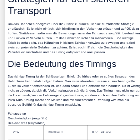
Transport
Um das Hähnchen erfolgreich über die Straße zu führen, ist eine durchdachte Strategie
unerlässlich. Es ist nicht einfach, sich blindlings in den Verkehr zu stürzen und auf Glück zu
hoffen. Stattdessen sollte man die Bewegungsmuster der Fahrzeuge sorgfältig beobachten
und Lücken im Verkehr nutzen, um das Hähnchen sicher zu manövrieren. Eine wichtige
Taktik besteht darin, das Hähnchen in kleinen Schritten vorwärts zu bewegen und dabei
stets auf potenzielle Gefahren zu achten. Es ist auch hilfreich, die Geschwindigkeit des
Verkehrs einzuschätzen und das Timing entsprechend anzupassen.
Die Bedeutung des Timings
Das richtige Timing ist der Schlüssel zum Erfolg. Zu frühes oder zu spätes Bewegen des
Hähnchens kann fatale Folgen haben. Man muss abwarten, bis eine ausreichend große
Lücke im Verkehr entstanden ist, und dann schnell und entschlossen handeln. Es ist wichti
nicht zu zögern, da sich die Verkehrssituation ständig ändert. Das Timing muss nicht nur au
die Geschwindigkeit der Fahrzeuge abgestimmt sein, sondern auch auf ihre Entfernung un
ihren Kurs. Übung macht den Meister, und mit zunehmender Erfahrung wird man ein
besseres Gefühl für das richtige Timing entwickeln.
Fahrzeugtyp
Geschwindigkeit (ungefähr)
Reaktionszeit (empfohlen)
PKW
30-60 km/h
0,5-1 Sekunde