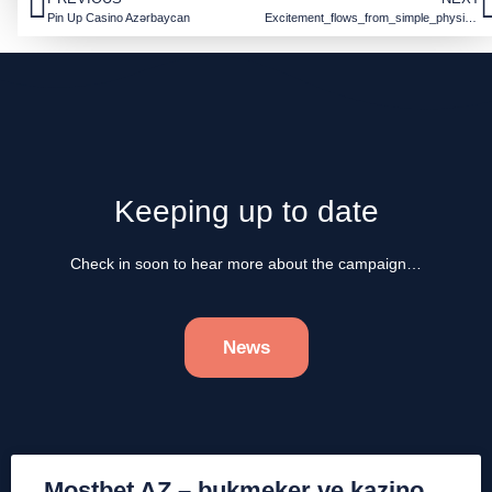
Pin Up Casino Azərbaycan
Excitement_flows_from_simple_physics_to_complex_wins_with_the_plinko_game_experi-7631055
Keeping up to date
Check in soon to hear more about the campaign…
News
Mostbet AZ – bukmeker ve kazino