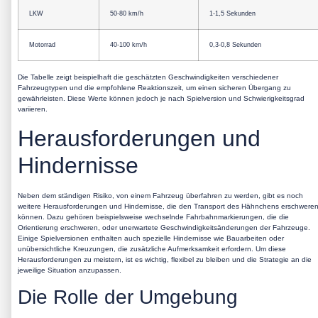
LKW
50-80 km/h
1-1,5 Sekunden
Motorrad
40-100 km/h
0,3-0,8 Sekunden
Die Tabelle zeigt beispielhaft die geschätzten Geschwindigkeiten verschiedener
Fahrzeugtypen und die empfohlene Reaktionszeit, um einen sicheren Übergang zu
gewährleisten. Diese Werte können jedoch je nach Spielversion und Schwierigkeitsgrad
variieren.
Herausforderungen und
Hindernisse
Neben dem ständigen Risiko, von einem Fahrzeug überfahren zu werden, gibt es noch
weitere Herausforderungen und Hindernisse, die den Transport des Hähnchens erschwere
können. Dazu gehören beispielsweise wechselnde Fahrbahnmarkierungen, die die
Orientierung erschweren, oder unerwartete Geschwindigkeitsänderungen der Fahrzeuge.
Einige Spielversionen enthalten auch spezielle Hindernisse wie Bauarbeiten oder
unübersichtliche Kreuzungen, die zusätzliche Aufmerksamkeit erfordern. Um diese
Herausforderungen zu meistern, ist es wichtig, flexibel zu bleiben und die Strategie an die
jeweilige Situation anzupassen.
Die Rolle der Umgebung