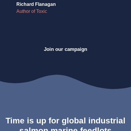
Richard Flanagan
Do
Author of Toxic
Au
Join our campaign
Time is up for global industrial
salmon marine feedlots