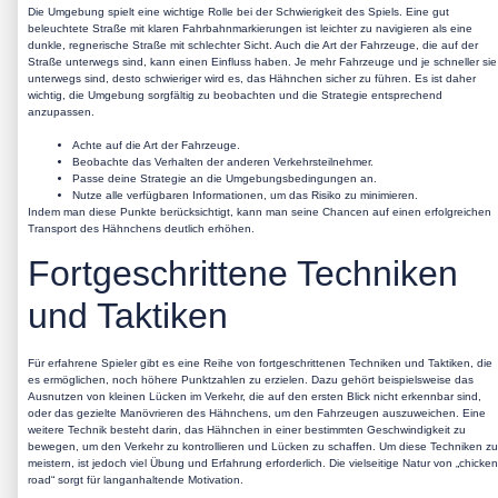
Die Umgebung spielt eine wichtige Rolle bei der Schwierigkeit des Spiels. Eine gut
beleuchtete Straße mit klaren Fahrbahnmarkierungen ist leichter zu navigieren als eine
dunkle, regnerische Straße mit schlechter Sicht. Auch die Art der Fahrzeuge, die auf der
Straße unterwegs sind, kann einen Einfluss haben. Je mehr Fahrzeuge und je schneller sie
unterwegs sind, desto schwieriger wird es, das Hähnchen sicher zu führen. Es ist daher
wichtig, die Umgebung sorgfältig zu beobachten und die Strategie entsprechend
anzupassen.
Achte auf die Art der Fahrzeuge.
Beobachte das Verhalten der anderen Verkehrsteilnehmer.
Passe deine Strategie an die Umgebungsbedingungen an.
Nutze alle verfügbaren Informationen, um das Risiko zu minimieren.
Indem man diese Punkte berücksichtigt, kann man seine Chancen auf einen erfolgreichen
Transport des Hähnchens deutlich erhöhen.
Fortgeschrittene Techniken
und Taktiken
Für erfahrene Spieler gibt es eine Reihe von fortgeschrittenen Techniken und Taktiken, die
es ermöglichen, noch höhere Punktzahlen zu erzielen. Dazu gehört beispielsweise das
Ausnutzen von kleinen Lücken im Verkehr, die auf den ersten Blick nicht erkennbar sind,
oder das gezielte Manövrieren des Hähnchens, um den Fahrzeugen auszuweichen. Eine
weitere Technik besteht darin, das Hähnchen in einer bestimmten Geschwindigkeit zu
bewegen, um den Verkehr zu kontrollieren und Lücken zu schaffen. Um diese Techniken zu
meistern, ist jedoch viel Übung und Erfahrung erforderlich. Die vielseitige Natur von „chicken
road“ sorgt für langanhaltende Motivation.