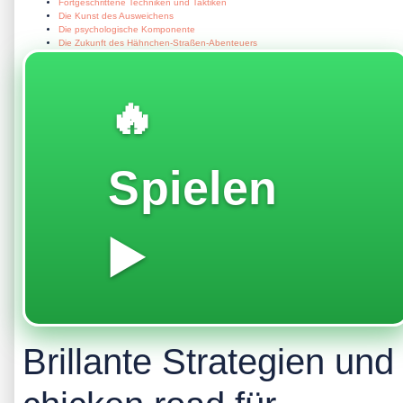
Fortgeschrittene Techniken und Taktiken
Die Kunst des Ausweichens
Die psychologische Komponente
Die Zukunft des Hähnchen-Straßen-Abenteuers
🔥
Spielen
▶️
Brillante Strategien und