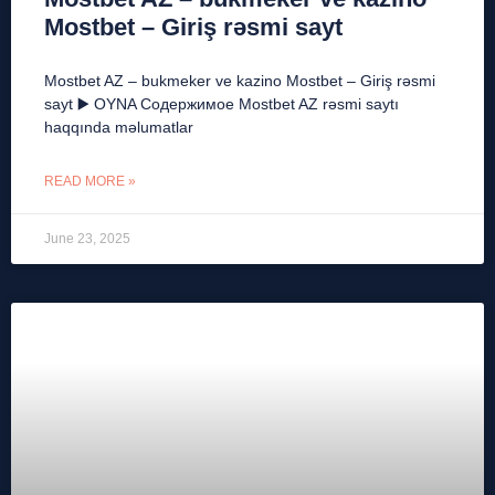
Mostbet – Giriş rəsmi sayt
Mostbet AZ – bukmeker ve kazino Mostbet – Giriş rəsmi
sayt ▶️ OYNA Содержимое Mostbet AZ rəsmi saytı
haqqında məlumatlar
READ MORE »
June 23, 2025