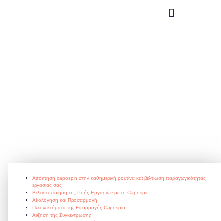
What you can do?
Απόκτηση_capospin_στην_καθημερ
July 2, 2026
Απόκτηση capospin στην καθημερινή ρουτίνα και βελτίωση παραγωγικότητας
εργασίας σας
Βελτιστοποίηση της Ροής Εργασιών με το Capospin
Αξιολόγηση και Προσαρμογή
Πλεονεκτήματα της Εφαρμογής Capospin
Αύξηση της Συγκέντρωσης