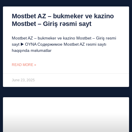
Mostbet AZ – bukmeker ve kazino
Mostbet – Giriş rəsmi sayt
Mostbet AZ – bukmeker ve kazino Mostbet – Giriş rəsmi
sayt ▶️ OYNA Содержимое Mostbet AZ rəsmi saytı
haqqında məlumatlar
READ MORE »
June 23, 2025