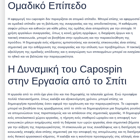
Ομαδικό Επίπεδο
Η εφαρμογή του capospin δεν περιορίζεται σε ατομικό επίπεδο. Μπορεί επίσης να εφαρμοστεί
σε ομαδικό επίπεδο για τη βελτίωση της συνεργασίας και της αποδοτικότητας. Η καθιέρωση
σαφών ρόλων και ευθυνών για κάθε μέλος της ομάδας είναι απαραίτητη για την επιτυχία. Η
χρήση εργαλείων συνεργασίας, όπως η κοινή χρήση εγγράφων, η διαχείριση έργων και η
τακτική επικοινωνία, μπορεί να βοηθήσει στην οργάνωση και την παρακολούθηση της
προόδου. Η δημιουργία ενός κλίματος εμπιστοσύνης και ανοικτής επικοινωνίας είναι επίσης
σημαντική για την ενθάρρυνση της συνεργασίας και την επίλυση των προβλημάτων. Η τακτική
αξιολόγηση της ομαδικής απόδοσης και η αναγνώριση των επιτευγμάτων μπορεί να ενισχύσει
το ηθικό και να βελτιώσει την παραγωγικότητα.
Η Δυναμική του Capospin
στην Εργασία από το Σπίτι
Η εργασία από το σπίτι έχει γίνει όλο και πιο δημοφιλής τα τελευταία χρόνια. Ενώ προσφέρει
πολλά πλεονεκτήματα, όπως ευελιξία και εξοικονόμηση χρόνου, μπορεί επίσης να
δημιουργήσει προκλήσεις όσον αφορά την οργάνωση και την παραγωγικότητα. Το capospin
μπορεί να βοηθήσει τους εργαζόμενους από το σπίτι να δημιουργήσουν μια δομημένη ρουτίν
να απομονώσουν τους περισπασμούς και να εστιάσουν στις σημαντικές εργασίες. Η δημιουργ
ενός αποκλειστικού χώρου εργασίας, η τήρηση ενός σταθερού ωραρίου και η αποφυγή των
κοινωνικών μέσων ενημέρωσης κατά τη διάρκεια των ωρών εργασίας είναι σημαντικά βήματα
για την αύξηση της παραγωγικότητας. Η επικοινωνία με τους συναδέλφους και η διατήρηση τ
κοινωνικής επαφής είναι επίσης σημαντική για την αποφυγή της απομόνωσης και τη διατήρη
ενός θετικού εργασιακού κλίματος. Η ευελιξία και η ικανότητα προσαρμογής στις αλλαγές είναι