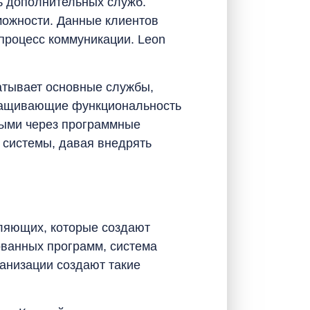
ь дополнительных служб.
можности. Данные клиентов
процесс коммуникации. Leon
атывает основные службы,
аращивающие функциональность
ными через программные
 системы, давая внедрять
ляющих, которые создают
ованных программ, система
анизации создают такие