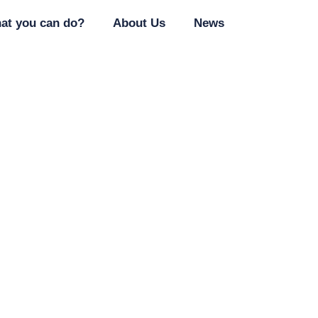
at you can do?
About Us
News
ма и как она