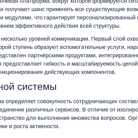
ючевая платформа, вокруг которой формируется сет
 и получают шанс применять все существующие воз
 модулями, что гарантирует персонализированный 
овием эффективного действия всей структуры.
 несколько уровней коммуникации. Первый слой охв
торой ступень образуют вспомогательные услуги, н
едставлен партнёрскими продуктами, интегрирован
я предоставляет гибкость и масштабируемость целой
ункционирования действующих компонентов.
ной системы
а определяет совокупность сотрудничающих состав
ъединение различных сервисов. В отличие от изолир
транство для выполнения множества вопросов. Орг
ки и роста активности.