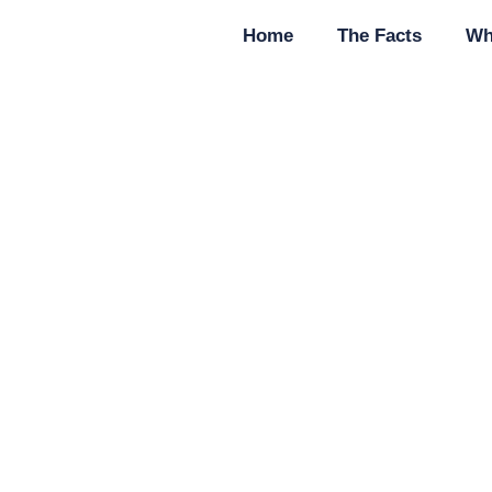
Home
The Facts
Wh
омпьютерная систе
устроена
June 25, 2026