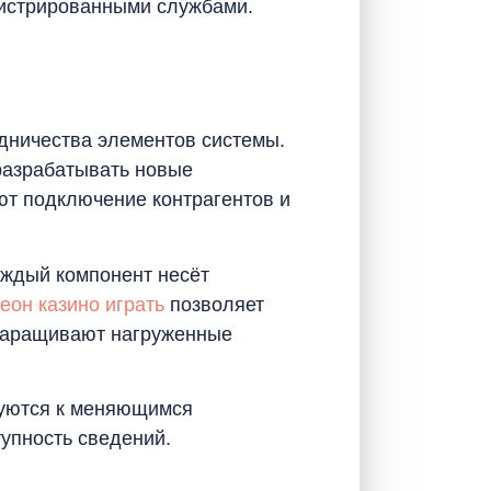
гистрированными службами.
дничества элементов системы.
разрабатывать новые
ют подключение контрагентов и
аждый компонент несёт
еон казино играть
позволяет
 наращивают нагруженные
руются к меняющимся
упность сведений.