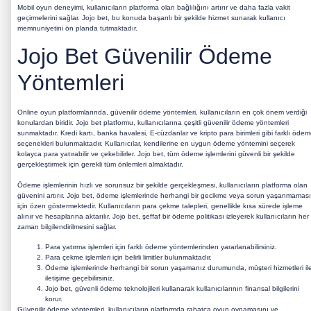
Mobil oyun deneyimi, kullanıcıların platforma olan bağlılığını artırır ve daha fazla vakit
geçirmelerini sağlar. Jojo bet, bu konuda başarılı bir şekilde hizmet sunarak kullanıcı
memnuniyetini ön planda tutmaktadır.
Jojo Bet Güvenilir Ödeme
Yöntemleri
Online oyun platformlarında, güvenilir ödeme yöntemleri, kullanıcıların en çok önem verdiği
konulardan biridir. Jojo bet platformu, kullanıcılarına çeşitli güvenilir ödeme yöntemleri
sunmaktadır. Kredi kartı, banka havalesi, E-cüzdanlar ve kripto para birimleri gibi farklı öde
seçenekleri bulunmaktadır. Kullanıcılar, kendilerine en uygun ödeme yöntemini seçerek
kolayca para yatırabilir ve çekebilirler. Jojo bet, tüm ödeme işlemlerini güvenli bir şekilde
gerçekleştirmek için gerekli tüm önlemleri almaktadır.
Ödeme işlemlerinin hızlı ve sorunsuz bir şekilde gerçekleşmesi, kullanıcıların platforma olan
güvenini artırır. Jojo bet, ödeme işlemlerinde herhangi bir gecikme veya sorun yaşanmaması
için özen göstermektedir. Kullanıcıların para çekme talepleri, genellikle kısa sürede işleme
alınır ve hesaplarına aktarılır. Jojo bet, şeffaf bir ödeme politikası izleyerek kullanıcıların her
zaman bilgilendirilmesini sağlar.
Para yatırma işlemleri için farklı ödeme yöntemlerinden yararlanabilirsiniz.
Para çekme işlemleri için belirli limitler bulunmaktadır.
Ödeme işlemlerinde herhangi bir sorun yaşamanız durumunda, müşteri hizmetleri il
iletişime geçebilirsiniz.
Jojo bet, güvenli ödeme teknolojileri kullanarak kullanıcılarının finansal bilgilerini
korur.
Güvenilir ödeme yöntemleri, kullanıcıların platformda rahatça oyun oynamasını ve