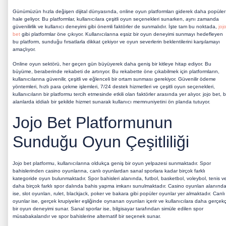
Günümüzün hızla değişen dijital dünyasında, online oyun platformları giderek daha popüler
hale geliyor. Bu platformlar, kullanıcılara çeşitli oyun seçenekleri sunarken, aynı zamanda
güvenilirlik ve kullanıcı deneyimi gibi önemli faktörler de sunmalıdır. İşte tam bu noktada,
joj
bet
gibi platformlar öne çıkıyor. Kullanıcılarına eşsiz bir oyun deneyimi sunmayı hedefleyen
bu platform, sunduğu fırsatlarla dikkat çekiyor ve oyun severlerin beklentilerini karşılamayı
amaçlıyor.
Online oyun sektörü, her geçen gün büyüyerek daha geniş bir kitleye hitap ediyor. Bu
büyüme, beraberinde rekabeti de artırıyor. Bu rekabette öne çıkabilmek için platformların,
kullanıcılarına güvenilir, çeşitli ve eğlenceli bir ortam sunması gerekiyor. Güvenilir ödeme
yöntemleri, hızlı para çekme işlemleri, 7/24 destek hizmetleri ve çeşitli oyun seçenekleri,
kullanıcıların bir platformu tercih etmesinde etkili olan faktörler arasında yer alıyor.
jojo bet
, 
alanlarda iddialı bir şekilde hizmet sunarak kullanıcı memnuniyetini ön planda tutuyor.
Jojo Bet Platformunun
Sunduğu Oyun Çeşitliliği
Jojo bet platformu, kullanıcılarına oldukça geniş bir oyun yelpazesi sunmaktadır. Spor
bahislerinden casino oyunlarına, canlı oyunlardan sanal sporlara kadar birçok farklı
kategoride oyun bulunmaktadır. Spor bahisleri alanında, futbol, basketbol, voleybol, tenis v
daha birçok farklı spor dalında bahis yapma imkanı sunulmaktadır. Casino oyunları alanınd
ise, slot oyunları, rulet, blackjack, poker ve bakara gibi popüler oyunlar yer almaktadır. Canlı
oyunlar ise, gerçek krupiyeler eşliğinde oynanan oyunları içerir ve kullanıcılara daha gerçekç
bir oyun deneyimi sunar. Sanal sporlar ise, bilgisayar tarafından simüle edilen spor
müsabakalarıdır ve spor bahislerine alternatif bir seçenek sunar.