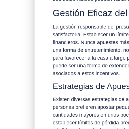
Gestión Eficaz de
La gestión responsable del presu
satisfactoria. Establecer un lími
financieros. Nunca apuestes más 
una forma de entretenimiento, no
para favorecer a la casa a largo
puede ser una forma de extender
asociados a estos incentivos.
Estrategias de Apues
Existen diversas estrategias de
personas prefieren apostar pequ
cantidades mayores en unos poco
establecer límites de pérdida pred