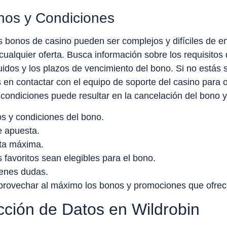
inos y Condiciones
s bonos de casino pueden ser complejos y difíciles de e
alquier oferta. Busca información sobre los requisitos 
idos y los plazos de vencimiento del bono. Si no estás 
 en contactar con el equipo de soporte del casino para o
 condiciones puede resultar en la cancelación del bono y
s y condiciones del bono.
e apuesta.
sta máxima.
 favoritos sean elegibles para el bono.
ienes dudas.
provechar al máximo los bonos y promociones que ofrece
cción de Datos en Wildrobin