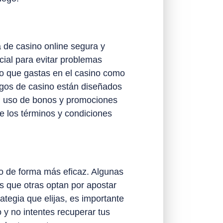
 de casino online segura y
ucial para evitar problemas
ro que gastas en el casino como
egos de casino están diseñados
 El uso de bonos y promociones
e los términos y condiciones
o de forma más eficaz. Algunas
 que otras optan por apostar
tegia que elijas, es importante
o y no intentes recuperar tus