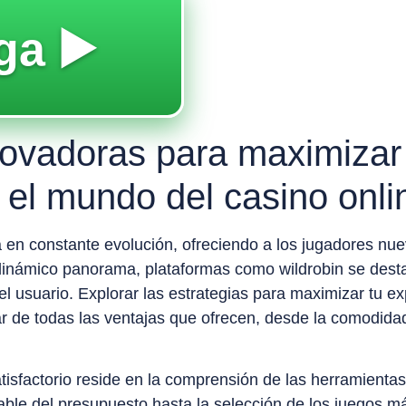
ga ▶️
novadoras para maximizar 
y el mundo del casino onli
tá en constante evolución, ofreciendo a los jugadores n
e dinámico panorama, plataformas como
wildrobin
se desta
l usuario. Explorar las estrategias para maximizar tu e
tar de todas las ventajas que ofrecen, desde la comodidad
tisfactorio reside en la comprensión de las herramientas
able del presupuesto hasta la selección de los juegos m