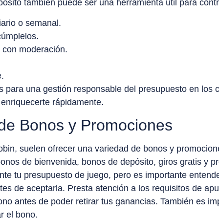
pósito también puede ser una herramienta útil para contr
ario o semanal.
cúmplelos.
s con moderación.
.
s para una gestión responsable del presupuesto en los c
no enriquecerte rápidamente.
de Bonos y Promociones
obin
, suelen ofrecer una variedad de bonos y promocione
bonos de bienvenida, bonos de depósito, giros gratis y p
te tu presupuesto de juego, pero es importante entende
tes de aceptarla. Presta atención a los requisitos de ap
o antes de poder retirar tus ganancias. También es impor
r el bono.