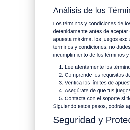
Análisis de los Térm
Los términos y condiciones de lo
detenidamente antes de aceptar cu
apuesta máxima, los juegos exclu
términos y condiciones, no dudes
incumplimiento de los términos y
Lee atentamente los término
Comprende los requisitos d
Verifica los límites de apue
Asegúrate de que tus juegos
Contacta con el soporte si t
Siguiendo estos pasos, podrás a
Seguridad y Prote