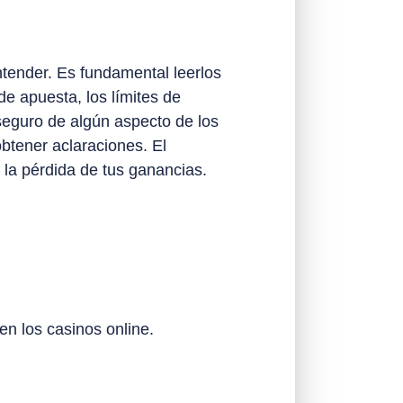
ntender. Es fundamental leerlos
de apuesta, los límites de
seguro de algún aspecto de los
btener aclaraciones. El
 la pérdida de tus ganancias.
n los casinos online.