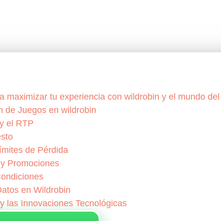
a maximizar tu experiencia con wildrobin y el mundo del
n de Juegos en wildrobin
 y el RTP
esto
ímites de Pérdida
 y Promociones
Condiciones
Datos en Wildrobin
 y las Innovaciones Tecnológicas