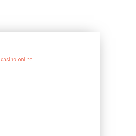
 casino online