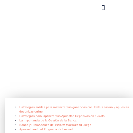
What you can do?
Estrategias_sólidas_para_maximiz
June 24, 2026
Estrategias sólidas para maximizar tus ganancias con 1xslots casino y apuestas
deportivas online
Estrategias para Optimizar tus Apuestas Deportivas en 1xslots
La Importancia de la Gestión de la Banca
Bonos y Promociones de 1xslots: Maximiza tu Juego
Aprovechando el Programa de Lealtad