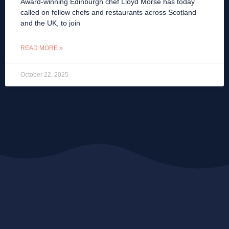
Award-winning Edinburgh chef Lloyd Morse has today
called on fellow chefs and restaurants across Scotland
and the UK, to join
READ MORE »
October 22, 2025