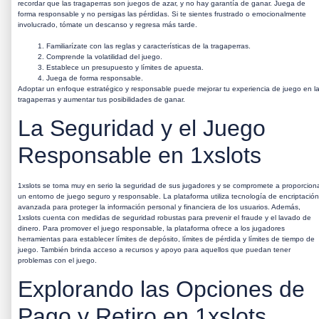
recordar que las tragaperras son juegos de azar, y no hay garantía de ganar. Juega de
forma responsable y no persigas las pérdidas. Si te sientes frustrado o emocionalmente
involucrado, tómate un descanso y regresa más tarde.
Familiarízate con las reglas y características de la tragaperras.
Comprende la volatilidad del juego.
Establece un presupuesto y límites de apuesta.
Juega de forma responsable.
Adoptar un enfoque estratégico y responsable puede mejorar tu experiencia de juego en l
tragaperras y aumentar tus posibilidades de ganar.
La Seguridad y el Juego
Responsable en 1xslots
1xslots se toma muy en serio la seguridad de sus jugadores y se compromete a proporcion
un entorno de juego seguro y responsable. La plataforma utiliza tecnología de encriptación
avanzada para proteger la información personal y financiera de los usuarios. Además,
1xslots cuenta con medidas de seguridad robustas para prevenir el fraude y el lavado de
dinero. Para promover el juego responsable, la plataforma ofrece a los jugadores
herramientas para establecer límites de depósito, límites de pérdida y límites de tiempo de
juego. También brinda acceso a recursos y apoyo para aquellos que puedan tener
problemas con el juego.
Explorando las Opciones de
Pago y Retiro en 1xslots