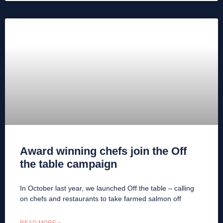
Award winning chefs join the Off
the table campaign
In October last year, we launched Off the table – calling
on chefs and restaurants to take farmed salmon off