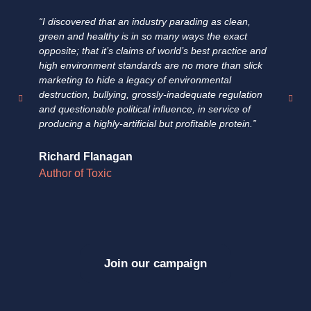
“I discovered that an industry parading as clean,
"E
green and healthy is in so many ways the exact
ha
opposite; that it’s claims of world’s best practice and
fa
high environment standards are no more than slick
fi
marketing to hide a legacy of environmental
un
destruction, bullying, grossly-inadequate regulation
su
and questionable political influence, in service of
pr
producing a highly-artificial but profitable protein.”
fo
Richard Flanagan
Do
Author of Toxic
Au
Join our campaign