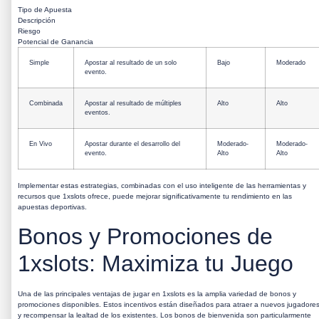
Tipo de Apuesta
Descripción
Riesgo
Potencial de Ganancia
Simple
Apostar al resultado de un solo
Bajo
Moderado
evento.
Combinada
Apostar al resultado de múltiples
Alto
Alto
eventos.
En Vivo
Apostar durante el desarrollo del
Moderado-
Moderado-
evento.
Alto
Alto
Implementar estas estrategias, combinadas con el uso inteligente de las herramientas y
recursos que 1xslots ofrece, puede mejorar significativamente tu rendimiento en las
apuestas deportivas.
Bonos y Promociones de
1xslots: Maximiza tu Juego
Una de las principales ventajas de jugar en 1xslots es la amplia variedad de bonos y
promociones disponibles. Estos incentivos están diseñados para atraer a nuevos jugadore
y recompensar la lealtad de los existentes. Los bonos de bienvenida son particularmente