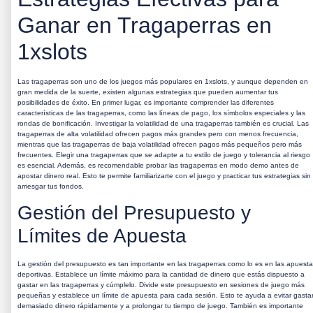
Ganar en Tragaperras en
1xslots
Las tragaperras son uno de los juegos más populares en 1xslots, y aunque dependen en
gran medida de la suerte, existen algunas estrategias que pueden aumentar tus
posibilidades de éxito. En primer lugar, es importante comprender las diferentes
características de las tragaperras, como las líneas de pago, los símbolos especiales y las
rondas de bonificación. Investigar la volatilidad de una tragaperras también es crucial. Las
tragaperras de alta volatilidad ofrecen pagos más grandes pero con menos frecuencia,
mientras que las tragaperras de baja volatilidad ofrecen pagos más pequeños pero más
frecuentes. Elegir una tragaperras que se adapte a tu estilo de juego y tolerancia al riesgo
es esencial. Además, es recomendable probar las tragaperras en modo demo antes de
apostar dinero real. Esto te permite familiarizarte con el juego y practicar tus estrategias sin
arriesgar tus fondos.
Gestión del Presupuesto y
Límites de Apuesta
La gestión del presupuesto es tan importante en las tragaperras como lo es en las apuest
deportivas. Establece un límite máximo para la cantidad de dinero que estás dispuesto a
gastar en las tragaperras y cúmplelo. Divide este presupuesto en sesiones de juego más
pequeñas y establece un límite de apuesta para cada sesión. Esto te ayuda a evitar gasta
demasiado dinero rápidamente y a prolongar tu tiempo de juego. También es importante