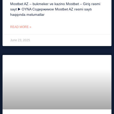
Mostbet AZ – bukmeker ve kazino Mostbet – Giriş rəsmi
sayt ▶️ OYNA Содержимое Mostbet AZ rəsmi saytı
haqqında məlumatlar
READ MORE »
June 23, 2025