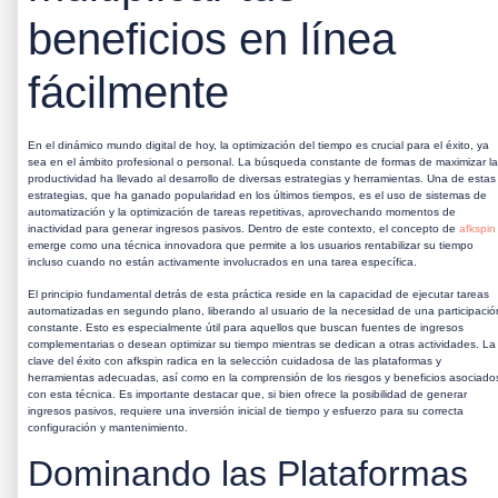
beneficios en línea
fácilmente
En el dinámico mundo digital de hoy, la optimización del tiempo es crucial para el éxito, ya
sea en el ámbito profesional o personal. La búsqueda constante de formas de maximizar la
productividad ha llevado al desarrollo de diversas estrategias y herramientas. Una de estas
estrategias, que ha ganado popularidad en los últimos tiempos, es el uso de sistemas de
automatización y la optimización de tareas repetitivas, aprovechando momentos de
inactividad para generar ingresos pasivos. Dentro de este contexto, el concepto de
afkspin
emerge como una técnica innovadora que permite a los usuarios rentabilizar su tiempo
incluso cuando no están activamente involucrados en una tarea específica.
El principio fundamental detrás de esta práctica reside en la capacidad de ejecutar tareas
automatizadas en segundo plano, liberando al usuario de la necesidad de una participació
constante. Esto es especialmente útil para aquellos que buscan fuentes de ingresos
complementarias o desean optimizar su tiempo mientras se dedican a otras actividades. La
clave del éxito con
afkspin
radica en la selección cuidadosa de las plataformas y
herramientas adecuadas, así como en la comprensión de los riesgos y beneficios asociado
con esta técnica. Es importante destacar que, si bien ofrece la posibilidad de generar
ingresos pasivos, requiere una inversión inicial de tiempo y esfuerzo para su correcta
configuración y mantenimiento.
Dominando las Plataformas