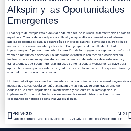
Afkspin y las Oportunidades
Emergentes
El concepto de
afkspin
está evolucionando más allá de la simple automatización de tareas
repetitivas. El auge de la inteligencia artificial y el aprendizaje automático está abriendo
nuevas posibilidades para la generación de ingresos pasivos, permitiendo la creación de
sistemas aún más sofisticados y eficientes. Por ejemplo, el desarrollo de chatbots
impulsados por IA puede automatizar la atención al cliente y generar ingresos a través de l
venta de productos o servicios. La integración del
afkspin
con tecnologías blockchain
también ofrece nuevas oportunidades para la creación de sistemas descentralizados y
transparentes, que pueden generar ingresos de forma segura y eficiente. La clave para
aprovechar estas oportunidades emergentes reside en la innovación, la experimentación y 
voluntad de adaptarse a los cambios.
El futuro del
afkspin
se vislumbra prometedor, con un potencial de crecimiento significativo 
medida que la tecnología continúa avanzando y las nuevas oportunidades emergen.
Aquellos que estén dispuestos a invertir tiempo y esfuerzo en la investigación, la
implementación y la optimización de sus estrategias estarán bien posicionados para
cosechar los beneficios de esta innovadora técnica.
PREVIOUS
NEXT
Genuine_fortune_and_captivating_gameplay_define_the_luckystar_experience_for_new
Αξιολόγηση_της_ασφάλειας_και_της_αξιοπιστί-3488892