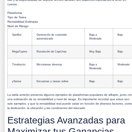
cuenta.
Plataforma
Tipo de Tarea
Rentabilidad Estimada
Nivel de Riesgo
SpinBot
Generación de contenido
Baja a
Bajo
automatizado
Moderada
MegaTypers
Resolución de Captchas
Muy Baja
Bajo
Timebucks
Microtareas diversas
Baja a
Moderado
Moderada
ySense
Encuestas y tareas online
Baja
Bajo
La tabla anterior presenta algunos ejemplos de plataformas populares de
afkspin
, junto co
una estimación de su rentabilidad y nivel de riesgo. Es importante recordar que estos son
solo ejemplos, y que la rentabilidad real puede variar en función de diversos factores, como
la dedicación, la ubicación y las condiciones del mercado.
Estrategias Avanzadas para
Maximizar tus Ganancias