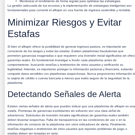
Monitorear el rendimiento de forma regular para optimizar las estrategias.
La gestión adecuada de tus recursos y la implementación de estrategias inteligentes son
fundamentales para convertir el
afkspin
en una fuente de ingresos sostenible y rentable.
Minimizar Riesgos y Evitar
Estafas
Si bien el
afkspin
ofrece la posibilidad de generar ingresos pasivos, es importante ser
consciente de los riesgos y evitar las estafas. Existen plataformas fraudulentas que
prometen ganancias exageradas o que requieren una inversión inicial significativa sin ofrec
garantías reales. Es fundamental investigar a fondo cada plataforma antes de
comprometerse, buscando reseñas y testimonios de otros usuarios y verificando su
legitimidad. Además, es importante proteger tu información personal y financiera, evitando
compartir datos sensibles con plataformas sospechosas. Nunca proporciones información 
tu tarjeta de crédito o cuenta bancaria a menos que estés seguro de la seguridad de la
plataforma.
Detectando Señales de Alerta
Existen ciertas señales de alerta que pueden indicar que una plataforma de
afkspin
es una
estafa. Promesas de ganancias exorbitantes sin esfuerzo son una clara señal de
advertencia. Solicitudes de inversión iniciales significativas sin garantías reales también
deben levantar sospechas. Falta de transparencia en las condiciones de uso o en la
información de contacto de la plataforma son otros indicadores de alerta. Finalmente,
reseñas negativas o testimonios de otros usuarios que reportan problemas de pago o
estafas deben ser tomadas en serio.