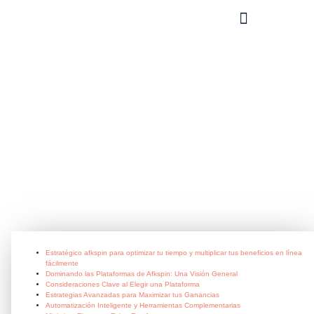
What you can do?
Estratégico_afkspin_para_optimiza
June 21, 2026
Estratégico afkspin para optimizar tu tiempo y multiplicar tus beneficios en línea
fácilmente
Dominando las Plataformas de Afkspin: Una Visión General
Consideraciones Clave al Elegir una Plataforma
Estrategias Avanzadas para Maximizar tus Ganancias
Automatización Inteligente y Herramientas Complementarias