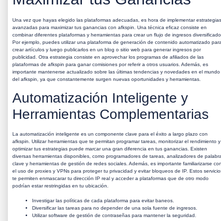
Una vez que hayas elegido las plataformas adecuadas, es hora de implementar estrategia
avanzadas para maximizar tus ganancias con
afkspin
. Una técnica eficaz consiste en
combinar diferentes plataformas y herramientas para crear un flujo de ingresos diversificado
Por ejemplo, puedes utilizar una plataforma de generación de contenido automatizado par
crear artículos y luego publicarlos en un blog o sitio web para generar ingresos por
publicidad. Otra estrategia consiste en aprovechar los programas de afiliados de las
plataformas de
afkspin
para ganar comisiones por referir a otros usuarios. Además, es
importante mantenerse actualizado sobre las últimas tendencias y novedades en el mundo
del
afkspin
, ya que constantemente surgen nuevas oportunidades y herramientas.
Automatización Inteligente y
Herramientas Complementarias
La automatización inteligente es un componente clave para el éxito a largo plazo con
afkspin
. Utilizar herramientas que te permitan programar tareas, monitorizar el rendimiento y
optimizar tus estrategias puede marcar una gran diferencia en tus ganancias. Existen
diversas herramientas disponibles, como programadores de tareas, analizadores de palabr
clave y herramientas de gestión de redes sociales. Además, es importante familiarizarse co
el uso de proxies y VPNs para proteger tu privacidad y evitar bloqueos de IP. Estos servicio
te permiten enmascarar tu dirección IP real y acceder a plataformas que de otro modo
podrían estar restringidas en tu ubicación.
Investigar las políticas de cada plataforma para evitar baneos.
Diversificar las tareas para no depender de una sola fuente de ingresos.
Utilizar software de gestión de contraseñas para mantener la seguridad.