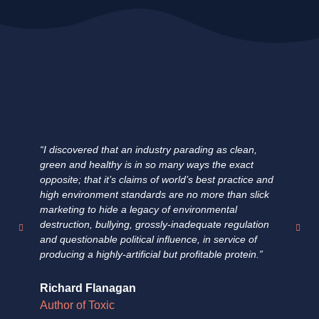
“I discovered that an industry parading as clean,
"E
green and healthy is in so many ways the exact
ha
opposite; that it’s claims of world’s best practice and
fa
high environment standards are no more than slick
fi
marketing to hide a legacy of environmental
un
destruction, bullying, grossly-inadequate regulation
su
and questionable political influence, in service of
pr
producing a highly-artificial but profitable protein.”
fo
Richard Flanagan
Do
Author of Toxic
Au