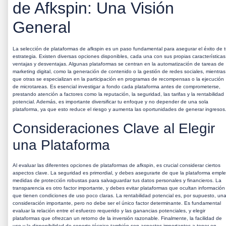
de Afkspin: Una Visión
General
La selección de plataformas de
afkspin
es un paso fundamental para asegurar el éxito de 
estrategia. Existen diversas opciones disponibles, cada una con sus propias características
ventajas y desventajas. Algunas plataformas se centran en la automatización de tareas de
marketing digital, como la generación de contenido o la gestión de redes sociales, mientras
que otras se especializan en la participación en programas de recompensas o la ejecución
de microtareas. Es esencial investigar a fondo cada plataforma antes de comprometerse,
prestando atención a factores como la reputación, la seguridad, las tarifas y la rentabilidad
potencial. Además, es importante diversificar tu enfoque y no depender de una sola
plataforma, ya que esto reduce el riesgo y aumenta las oportunidades de generar ingresos
Consideraciones Clave al Elegir
una Plataforma
Al evaluar las diferentes opciones de plataformas de
afkspin
, es crucial considerar ciertos
aspectos clave. La seguridad es primordial, y debes asegurarte de que la plataforma empl
medidas de protección robustas para salvaguardar tus datos personales y financieros. La
transparencia es otro factor importante, y debes evitar plataformas que ocultan información
que tienen condiciones de uso poco claras. La rentabilidad potencial es, por supuesto, un
consideración importante, pero no debe ser el único factor determinante. Es fundamental
evaluar la relación entre el esfuerzo requerido y las ganancias potenciales, y elegir
plataformas que ofrezcan un retorno de la inversión razonable. Finalmente, la facilidad de
uso y la disponibilidad de soporte técnico también son aspectos importantes a tener en