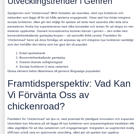
Utvecklingstrender i Genren
Spelgenren som “chickenroad” tillhör fortsätter att utvecklas, med nya funktioner och
mekaniker som läggs till för att hålla spelarna engagerade. Vissa spel har börjat integrera
sociala funktioner, vilket gör det möjligt för spelare att tävla med varandra eller dela sina
prestationer. Andra har experimenterat med olika konststilar och teman för att skapa en mer
immersiv upplevelse. Oavsett innovationerna kommer kärnan i genren – den enkla men
beroendeframkallande gameplay-loopen – att sannolikt förbli central. Framtiden för
“chickenroad” beror på dess förmåga att anpassa sig och integrera nya funktioner samtidigt
som den behåller den kärna som har gjort det så populärt.
Enkel spelmekanik
Beroendeframkallande gameplay
Gradvis ökande svårighetsgrad
Sociala funktioner (i vissa varianter)
Dessa element bidrar tillsammans till genrens långvariga popularitet.
Framtidsperspektiv: Vad Kan
Vi Förvänta Oss av
chickenroad?
Framtiden för “chickenroad” ser ljus ut, med potential för ytterligare innovation och expansio
Utvecklare kan fokusera på att lägga till nya funktioner som anpassningsbara karaktärer elle
olika vägmiljöer för att öka variationen och engagemanget. Integration av augmented realit
(AR) kan också vara en spännande utveckling, vilket gör att spelare kan uppleva