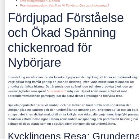
Utvecklingstrender i Genren
Framtidsperspektiv: Vad Kan Vi Förvänta Oss av chickenroad?
Fördjupad Förståelse
och Ökad Spänning
chickenroad för
Nybörjare
Föreställ dig en situation där du försöker hjälpa en liten kyckling att korsa en trafikerad väg.
Varje lyckat steg framåt ger dig en ökande belöning, men varje millisekund räknas för att
undvika de farliga bilarna. Det är precis den spänningen och den gradvisa ökningen av
vinstmöjligheter som spelet “
chickenroad
” erbjuder. Spelet kombinerar enkelhet med
beroendeframkallande gameplay, där du aktivt deltar i kycklingens riskfyllda resa.
Spelets popularitet har vuxit snabbt, och det lockar en bred publik som uppskattar den
lättillgängliga mekaniken och den underhållande utmaningen. “chickenroad” är mer än bara
ett spel; det är en digital analogi till att ta kalkylerade risker, där varje framgångsfylld passa
resulterar i större belöningar. Denna kombination av spänning och potential till belöning har
bidragit till dess status som ett populärt alternativ inom digital underhållning.
Kycklingens Resa: Grundern