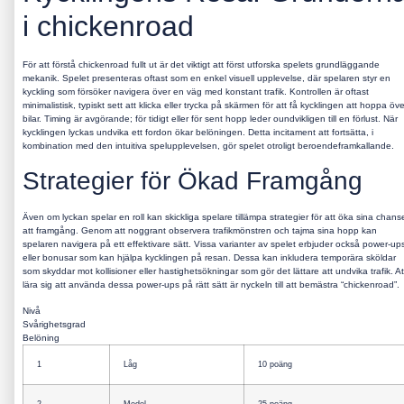
i chickenroad
För att förstå chickenroad fullt ut är det viktigt att först utforska spelets grundläggande
mekanik. Spelet presenteras oftast som en enkel visuell upplevelse, där spelaren styr en
kyckling som försöker navigera över en väg med konstant trafik. Kontrollen är oftast
minimalistisk, typiskt sett att klicka eller trycka på skärmen för att få kycklingen att hoppa öve
bilar. Timing är avgörande; för tidigt eller för sent hopp leder oundvikligen till en förlust. När
kycklingen lyckas undvika ett fordon ökar belöningen. Detta incitament att fortsätta, i
kombination med den intuitiva spelupplevelsen, gör spelet otroligt beroendeframkallande.
Strategier för Ökad Framgång
Även om lyckan spelar en roll kan skickliga spelare tillämpa strategier för att öka sina chans
att framgång. Genom att noggrant observera trafikmönstren och tajma sina hopp kan
spelaren navigera på ett effektivare sätt. Vissa varianter av spelet erbjuder också power-up
eller bonusar som kan hjälpa kycklingen på resan. Dessa kan inkludera temporära sköldar
som skyddar mot kollisioner eller hastighetsökningar som gör det lättare att undvika trafik. At
lära sig att använda dessa power-ups på rätt sätt är nyckeln till att bemästra “chickenroad”.
Nivå
Svårighetsgrad
Belöning
1
Låg
10 poäng
2
Medel
25 poäng