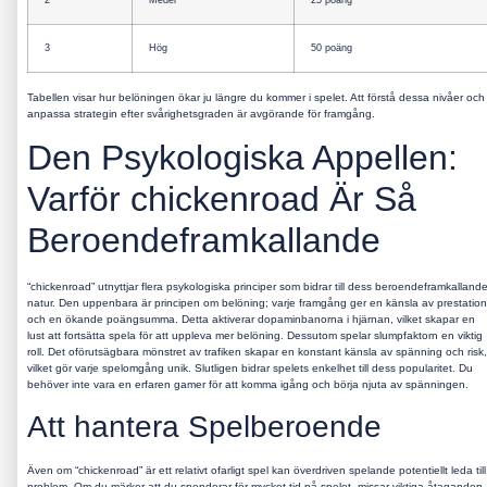
3
Hög
50 poäng
Tabellen visar hur belöningen ökar ju längre du kommer i spelet. Att förstå dessa nivåer och
anpassa strategin efter svårighetsgraden är avgörande för framgång.
Den Psykologiska Appellen:
Varför chickenroad Är Så
Beroendeframkallande
“chickenroad” utnyttjar flera psykologiska principer som bidrar till dess beroendeframkalland
natur. Den uppenbara är principen om belöning; varje framgång ger en känsla av prestation
och en ökande poängsumma. Detta aktiverar dopaminbanorna i hjärnan, vilket skapar en
lust att fortsätta spela för att uppleva mer belöning. Dessutom spelar slumpfaktorn en viktig
roll. Det oförutsägbara mönstret av trafiken skapar en konstant känsla av spänning och risk,
vilket gör varje spelomgång unik. Slutligen bidrar spelets enkelhet till dess popularitet. Du
behöver inte vara en erfaren gamer för att komma igång och börja njuta av spänningen.
Att hantera Spelberoende
Även om “chickenroad” är ett relativt ofarligt spel kan överdriven spelande potentiellt leda till
problem. Om du märker att du spenderar för mycket tid på spelet, missar viktiga åtaganden