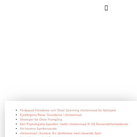
What you can do?
Fördjupad Förståelse och Ökad
Spänning chickenroad för
Nybörjare
May 18, 2026
Fördjupad Förståelse och Ökad Spänning chickenroad för Nybörjare
Kycklingens Resa: Grunderna i chickenroad
Strategier för Ökad Framgång
Den Psykologiska Appellen: Varför chickenroad Är Så Beroendeframkallande
Att hantera Spelberoende
chickenroad i Kontext: En Jämförelse med Liknande Spel