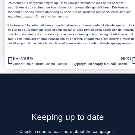
“chickenroad” i sin fysiska omgivning. Dessutom kan samarbete med andra spel eller
varumärken skapa spännande korsreklam och marknadsföringsmöjligheter. Det kommer
sannolikt att finnas fortsatt utveckling av spelet för att inkludera mer social interaktion och
leaderboard-system för att driva konkurrens.
“chickenroad” fortsätter att vara ett underhållande och beroendeframkallande spel som lock
en stor publik. Genom att förstå spelets mekanik, dess psykologiska appell och de framtida
utvecklingstrenderna, kan spelare njuta av dess spänning och utmaning på ett ansvarsfullt
sätt. Spelet erbjuder en unik kombination av enkelhet, engagemang och belöning, vilket gö
det till ett populärt val för alla som letar efter en snabb och underhållande spelupplevelse.
PREVIOUS
NEXT
Zonder Cruks Online Casino Licentie en Veiligheid.4451
Відродження азарту в онлайн казино з містичним сяйвом стародавніх скарбів
Keeping up to date
Check in soon to hear more about the campaign…