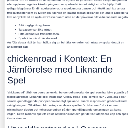
eller upplever negativa känslor på grund av spelandet är det viktigt att söka hjälp. Sätt
tydliga tidsgränser för din spelsessioner, ta regelbundna pauser och försök att hitta andra
fritidsaktiviteter som du tycker om. Att hitta en balans mellan spelande och andra aspekter 
livet är nyckeln till att njuta av “chickenroad” utan att det påverkar ditt välbefinnande negativ
Sätt dagliga tidsgränser.
Ta pauser var 30:e minut.
Hitta alternativa fritidsintressen.
Spela inte när du är stressad.
Att följa dessa riktlinjer kan hjälpa dig att behålla kontrollen och njuta av spelandet på ett
ansvarsfullt sätt.
chickenroad i Kontext: En
Jämförelse med Liknande
Spel
“chickenroad” tillhör en genre av enkla, beroendeframkallande spel som har blivit populär p
mobilplattformar. Liknande spel inkluderar “Crossy Road” och “Temple Run”, vilka alla delar
samma grundläggande principer om oändligt spelande, snabb respons och gradvis ökande
svårighetsgrad. Till skillnad från många av dessa spel har “chickenroad” dock en mer
minimalistisk design och fokuserar enbart på den grundläggande utmaningen att korsa
vägen. Detta bidrar till spelets enkla attraktionskraft och gör det lätt att plocka upp och spel
i korta stunder.