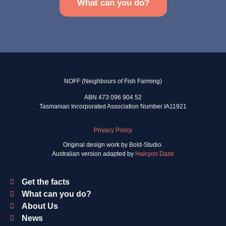
What can you do?
NOFF (Neighbours of Fish Farming)
ABN 473 096 904 52
Tasmanian Incorporated Association Number IA11921
Privacy Policy
Original design work by Bold-Studio.
Australian version adapted by
Halcyon Daze
Get the facts
What can you do?
About Us
News