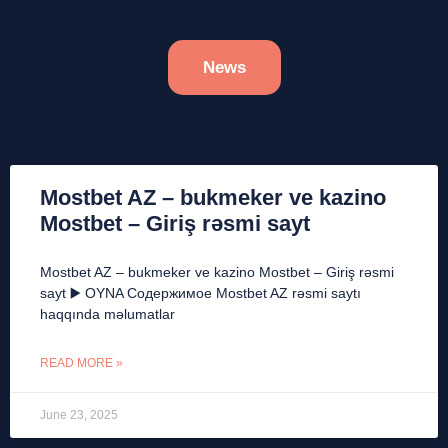
News
Mostbet AZ – bukmeker ve kazino
Mostbet – Giriş rəsmi sayt
Mostbet AZ – bukmeker ve kazino Mostbet – Giriş rəsmi
sayt ▶️ OYNA Содержимое Mostbet AZ rəsmi saytı
haqqında məlumatlar
READ MORE »
June 23, 2025