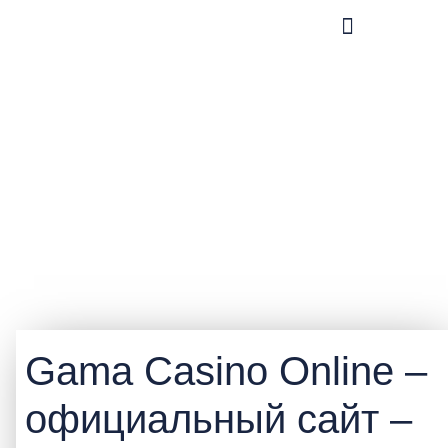
What you can do?
Gama Casino Online –
официальный сайт – вход и
зеркало.3153
June 26, 2026
Gama Casino Online –
официальный сайт –