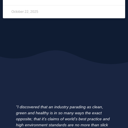
October 22, 2025
“I discovered that an industry parading as clean,
"E
green and healthy is in so many ways the exact
ha
opposite; that it’s claims of world’s best practice and
fa
high environment standards are no more than slick
fi