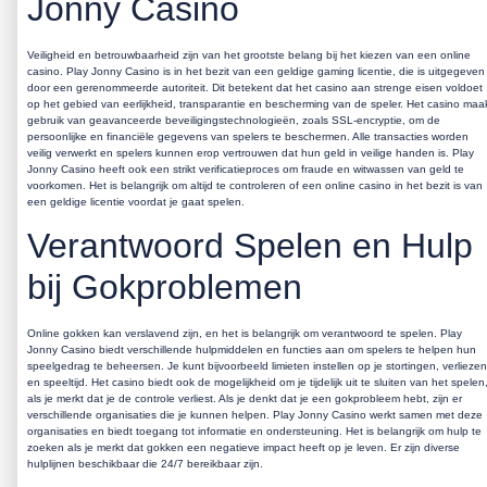
Jonny Casino
Veiligheid en betrouwbaarheid zijn van het grootste belang bij het kiezen van een online
casino. Play Jonny Casino is in het bezit van een geldige gaming licentie, die is uitgegeven
door een gerenommeerde autoriteit. Dit betekent dat het casino aan strenge eisen voldoet
op het gebied van eerlijkheid, transparantie en bescherming van de speler. Het casino maa
gebruik van geavanceerde beveiligingstechnologieën, zoals SSL-encryptie, om de
persoonlijke en financiële gegevens van spelers te beschermen. Alle transacties worden
veilig verwerkt en spelers kunnen erop vertrouwen dat hun geld in veilige handen is. Play
Jonny Casino heeft ook een strikt verificatieproces om fraude en witwassen van geld te
voorkomen. Het is belangrijk om altijd te controleren of een online casino in het bezit is van
een geldige licentie voordat je gaat spelen.
Verantwoord Spelen en Hulp
bij Gokproblemen
Online gokken kan verslavend zijn, en het is belangrijk om verantwoord te spelen. Play
Jonny Casino biedt verschillende hulpmiddelen en functies aan om spelers te helpen hun
speelgedrag te beheersen. Je kunt bijvoorbeeld limieten instellen op je stortingen, verliezen
en speeltijd. Het casino biedt ook de mogelijkheid om je tijdelijk uit te sluiten van het spelen
als je merkt dat je de controle verliest. Als je denkt dat je een gokprobleem hebt, zijn er
verschillende organisaties die je kunnen helpen. Play Jonny Casino werkt samen met deze
organisaties en biedt toegang tot informatie en ondersteuning. Het is belangrijk om hulp te
zoeken als je merkt dat gokken een negatieve impact heeft op je leven. Er zijn diverse
hulplijnen beschikbaar die 24/7 bereikbaar zijn.