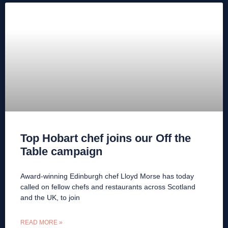
Top Hobart chef joins our Off the
Table campaign
Award-winning Edinburgh chef Lloyd Morse has today
called on fellow chefs and restaurants across Scotland
and the UK, to join
READ MORE »