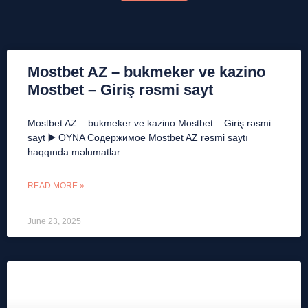
Mostbet AZ – bukmeker ve kazino
Mostbet – Giriş rəsmi sayt
Mostbet AZ – bukmeker ve kazino Mostbet – Giriş rəsmi
sayt ▶️ OYNA Содержимое Mostbet AZ rəsmi saytı
haqqında məlumatlar
READ MORE »
June 23, 2025