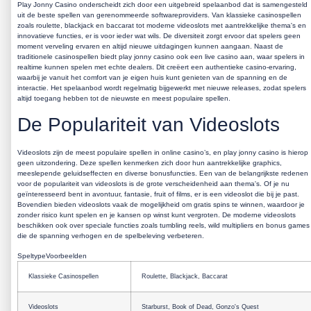
Play Jonny Casino onderscheidt zich door een uitgebreid spelaanbod dat is samengesteld
uit de beste spellen van gerenommeerde softwareproviders. Van klassieke casinospellen
zoals roulette, blackjack en baccarat tot moderne videoslots met aantrekkelijke thema's en
innovatieve functies, er is voor ieder wat wils. De diversiteit zorgt ervoor dat spelers geen
moment verveling ervaren en altijd nieuwe uitdagingen kunnen aangaan. Naast de
traditionele casinospellen biedt play jonny casino ook een live casino aan, waar spelers in
realtime kunnen spelen met echte dealers. Dit creëert een authentieke casino-ervaring,
waarbij je vanuit het comfort van je eigen huis kunt genieten van de spanning en de
interactie. Het spelaanbod wordt regelmatig bijgewerkt met nieuwe releases, zodat spelers
altijd toegang hebben tot de nieuwste en meest populaire spellen.
De Populariteit van Videoslots
Videoslots zijn de meest populaire spellen in online casino’s, en play jonny casino is hierop
geen uitzondering. Deze spellen kenmerken zich door hun aantrekkelijke graphics,
meeslepende geluidseffecten en diverse bonusfuncties. Een van de belangrijkste redenen
voor de populariteit van videoslots is de grote verscheidenheid aan thema's. Of je nu
geïnteresseerd bent in avontuur, fantasie, fruit of films, er is een videoslot die bij je past.
Bovendien bieden videoslots vaak de mogelijkheid om gratis spins te winnen, waardoor je
zonder risico kunt spelen en je kansen op winst kunt vergroten. De moderne videoslots
beschikken ook over speciale functies zoals tumbling reels, wild multipliers en bonus games
die de spanning verhogen en de spelbeleving verbeteren.
SpeltypeVoorbeelden
Klassieke Casinospellen
Roulette, Blackjack, Baccarat
Videoslots
Starburst, Book of Dead, Gonzo's Quest