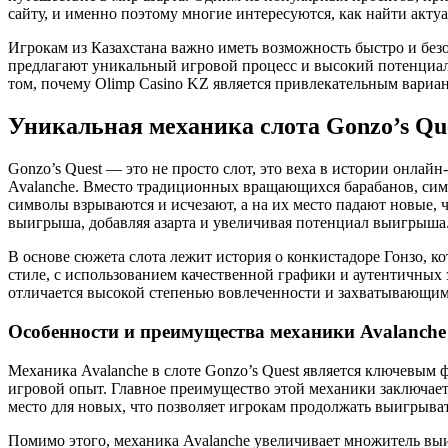
сайту, и именно поэтому многие интересуются, как найти акту
Игрокам из Казахстана важно иметь возможность быстро и безо
предлагают уникальный игровой процесс и высокий потенциал 
том, почему Olimp Casino KZ является привлекательным вариан
Уникальная механика слота Gonzo’s Que
Gonzo’s Quest — это не просто слот, это веха в истории онл
Avalanche. Вместо традиционных вращающихся барабанов, сим
символы взрываются и исчезают, а на их место падают новые,
выигрыша, добавляя азарта и увеличивая потенциал выигрыша
В основе сюжета слота лежит история о конкистадоре Гонзо, 
стиле, с использованием качественной графики и аутентичны
отличается высокой степенью вовлеченности и захватывающим 
Особенности и преимущества механики Avalanche
Механика Avalanche в слоте Gonzo’s Quest является ключевым
игровой опыт. Главное преимущество этой механики заключае
место для новых, что позволяет игрокам продолжать выигрыват
Помимо этого, механика Avalanche увеличивает множитель вы