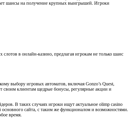
вает шансы на получение крупных выигрышей. Игроки
 слотов в онлайн-казино, предлагая игрокам не только шанс
кому выбору игровых автоматов, включая Gonzo’s Quest,
ет своим клиентам щедрые бонусы, регулярные акции и
деров. В таких случаях игроки ищут актуальное olimp casino
ей основного сайта, с таким же функционалом и возможностями.
бое время.