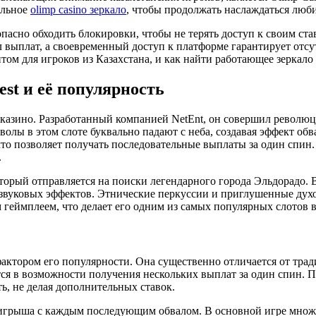
альное
olimp casino зеркало
, чтобы продолжать наслаждаться люб
пасно обходить блокировки, чтобы не терять доступ к своим ст
выплат, а своевременный доступ к платформе гарантирует отсу
том для игроков из Казахстана, и как найти работающее зеркало
st и её популярность
айн-казино. Разработанный компанией NetEnt, он совершил револ
волы в этом слоте буквально падают с неба, создавая эффект о
 что позволяет получать последовательные выплаты за один сп
.
который отправляется на поиски легендарного города Эльдорадо
х звуковых эффектов. Этнические перкуссии и приглушенные ду
геймплеем, что делает его одним из самых популярных слотов в
 фактором его популярности. Она существенно отличается от т
тся в возможности получения нескольких выплат за один спин.
ь, не делая дополнительных ставок.
игрыша с каждым последующим обвалом. В основной игре множит