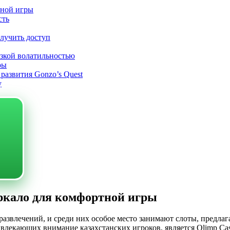
ртной игры
сть
олучить доступ
изкой волатильностью
ры
развития Gonzo’s Quest
у
зеркало для комфортной игры
звлечений, и среди них особое место занимают слоты, предлаг
ивлекающих внимание казахстанских игроков, является Olimp Ca