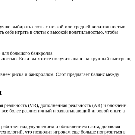
 лучше выбирать слоты с низкой или средней волатильностью.
ть себе играть в слоты с высокой волатильностью, чтобы
 для большого банкролла.
льностью. Если вы хотите получить шанс на крупный выигрыш,
овнем риска и банкроллом. Слот предлагает баланс между
t
 реальность (VR), дополненная реальность (AR) и блокчейн-
 все более реалистичный и захватывающий игровой опыт, а
о работает над улучшением и обновлением слота, добавляя
хнологий, что позволит игрокам еще больше погрузиться в