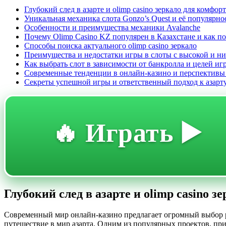
Глубокий след в азарте и olimp casino зеркало для комфо
Уникальная механика слота Gonzo’s Quest и её популярно
Особенности и преимущества механики Avalanche
Почему Olimp Casino KZ популярен в Казахстане и как п
Способы поиска актуального olimp casino зеркало
Преимущества и недостатки игры в слоты с высокой и н
Как выбрать слот в зависимости от банкролла и целей иг
Современные тенденции в онлайн-казино и перспективы 
Секреты успешной игры и ответственный подход к азарт
🔥 Играть ▶️
Глубокий след в азарте и olimp casino 
Современный мир онлайн-казино предлагает огромный выбор ра
путешествие в мир азарта. Одним из популярных проектов, пр