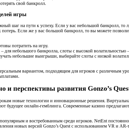
отерять свой банкролл.
целей игры
ажный шаг на пути к успеху. Если у вас небольшой банкролл, то
 потерь. Если же у вас большой банкролл, то вы можете позволи
товы потратить на игру.
 – для небольшого банкролла, слоты с высокой волатильностью –
получать небольшие выигрыши, выбирайте слоты с низкой волати
иверсальным вариантом, подходящим для игроков с различным ур
ыплатами.
о и перспективы развития Gonzo’s Ques
грокам новые технологии и инновационные решения. Виртуальная
уют будущее онлайн-гемблинга. Современные казино предлагают
ся популярным и востребованным среди игроков. NetEnt постоянн
ления новых версий Gonzo’s Quest с использованием VR и AR-те