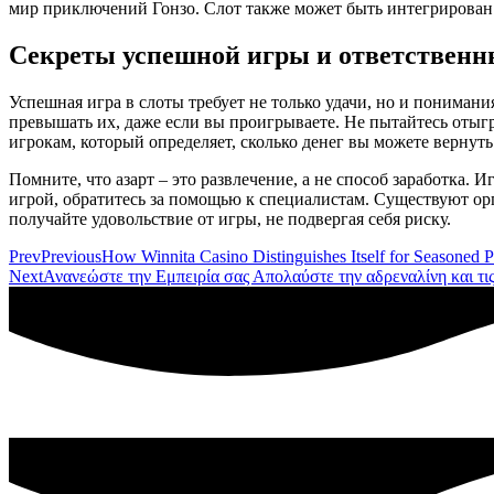
мир приключений Гонзо. Слот также может быть интегрирован 
Секреты успешной игры и ответственны
Успешная игра в слоты требует не только удачи, но и пониман
превышать их, даже если вы проигрываете. Не пытайтесь отыгр
игрокам, который определяет, сколько денег вы можете вернуть
Помните, что азарт – это развлечение, а не способ заработка. 
игрой, обратитесь за помощью к специалистам. Существуют орг
получайте удовольствие от игры, не подвергая себя риску.
Prev
Previous
How Winnita Casino Distinguishes Itself for Seasoned P
Next
Ανανεώστε την Εμπειρία σας Απολαύστε την αδρεναλίνη και τις