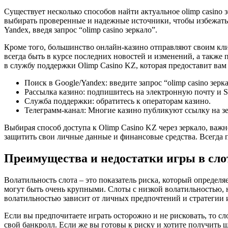
Существует несколько способов найти актуальное olimp casino 
выбирать проверенные и надежные источники, чтобы избежать
Yandex, введя запрос “olimp casino зеркало”.
Кроме того, большинство онлайн-казино отправляют своим кл
всегда быть в курсе последних новостей и изменений, а также
в службу поддержки Olimp Casino KZ, которая предоставит вам
Поиск в Google/Yandex: введите запрос “olimp casino зерка
Рассылка казино: подпишитесь на электронную почту и 
Служба поддержки: обратитесь к операторам казино.
Телеграмм-канал: Многие казино публикуют ссылку на зе
Выбирая способ доступа к Olimp Casino KZ через зеркало, важ
защитить свои личные данные и финансовые средства. Всегда п
Преимущества и недостатки игры в сло
Волатильность слота – это показатель риска, который опреде
могут быть очень крупными. Слоты с низкой волатильностью, 
волатильностью зависит от личных предпочтений и стратегии 
Если вы предпочитаете играть осторожно и не рисковать, то с
свой банкролл. Если же вы готовы к риску и хотите получить 