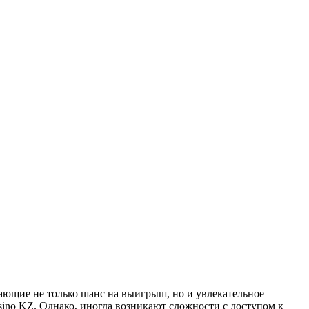
ающие не только шанс на выигрыш, но и увлекательное
sino KZ. Однако, иногда возникают сложности с доступом к