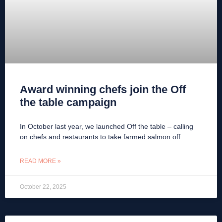
Award winning chefs join the Off
the table campaign
In October last year, we launched Off the table – calling
on chefs and restaurants to take farmed salmon off
READ MORE »
October 22, 2025