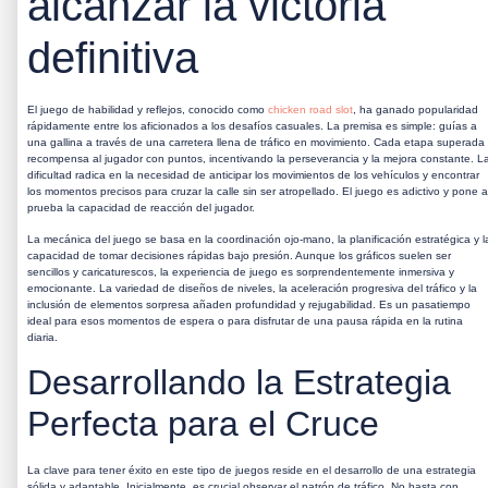
alcanzar la victoria
definitiva
El juego de habilidad y reflejos, conocido como
chicken road slot
, ha ganado popularidad
rápidamente entre los aficionados a los desafíos casuales. La premisa es simple: guías a
una gallina a través de una carretera llena de tráfico en movimiento. Cada etapa superada
recompensa al jugador con puntos, incentivando la perseverancia y la mejora constante. L
dificultad radica en la necesidad de anticipar los movimientos de los vehículos y encontrar
los momentos precisos para cruzar la calle sin ser atropellado. El juego es adictivo y pone a
prueba la capacidad de reacción del jugador.
La mecánica del juego se basa en la coordinación ojo-mano, la planificación estratégica y l
capacidad de tomar decisiones rápidas bajo presión. Aunque los gráficos suelen ser
sencillos y caricaturescos, la experiencia de juego es sorprendentemente inmersiva y
emocionante. La variedad de diseños de niveles, la aceleración progresiva del tráfico y la
inclusión de elementos sorpresa añaden profundidad y rejugabilidad. Es un pasatiempo
ideal para esos momentos de espera o para disfrutar de una pausa rápida en la rutina
diaria.
Desarrollando la Estrategia
Perfecta para el Cruce
La clave para tener éxito en este tipo de juegos reside en el desarrollo de una estrategia
sólida y adaptable. Inicialmente, es crucial observar el patrón de tráfico. No basta con