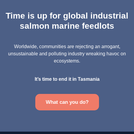
Time is up for global industrial
salmon marine feedlots
Worldwide, communities are rejecting an arrogant,
unsustainable and polluting industry wreaking havoc on
ecosystems.
It’s time to end it in Tasmania
What can you do?