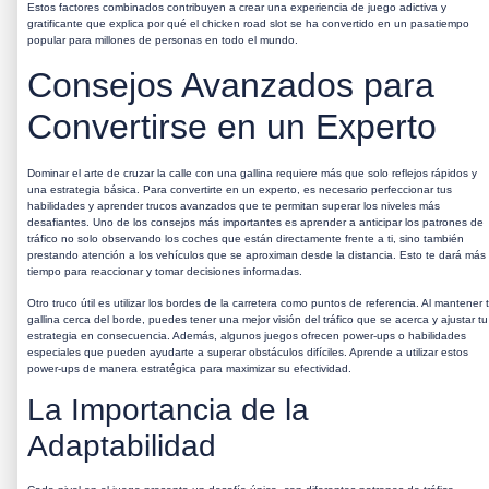
Estos factores combinados contribuyen a crear una experiencia de juego adictiva y
gratificante que explica por qué el
chicken road slot
se ha convertido en un pasatiempo
popular para millones de personas en todo el mundo.
Consejos Avanzados para
Convertirse en un Experto
Dominar el arte de cruzar la calle con una gallina requiere más que solo reflejos rápidos y
una estrategia básica. Para convertirte en un experto, es necesario perfeccionar tus
habilidades y aprender trucos avanzados que te permitan superar los niveles más
desafiantes. Uno de los consejos más importantes es aprender a anticipar los patrones de
tráfico no solo observando los coches que están directamente frente a ti, sino también
prestando atención a los vehículos que se aproximan desde la distancia. Esto te dará más
tiempo para reaccionar y tomar decisiones informadas.
Otro truco útil es utilizar los bordes de la carretera como puntos de referencia. Al mantener 
gallina cerca del borde, puedes tener una mejor visión del tráfico que se acerca y ajustar tu
estrategia en consecuencia. Además, algunos juegos ofrecen power-ups o habilidades
especiales que pueden ayudarte a superar obstáculos difíciles. Aprende a utilizar estos
power-ups de manera estratégica para maximizar su efectividad.
La Importancia de la
Adaptabilidad