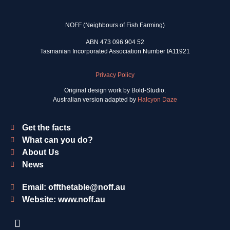
NOFF (Neighbours of Fish Farming)
ABN 473 096 904 52
Tasmanian Incorporated Association Number IA11921
Privacy Policy
Original design work by Bold-Studio.
Australian version adapted by
Halcyon Daze
Get the facts
What can you do?
About Us
News
Email: offthetable@noff.au
Website: www.noff.au