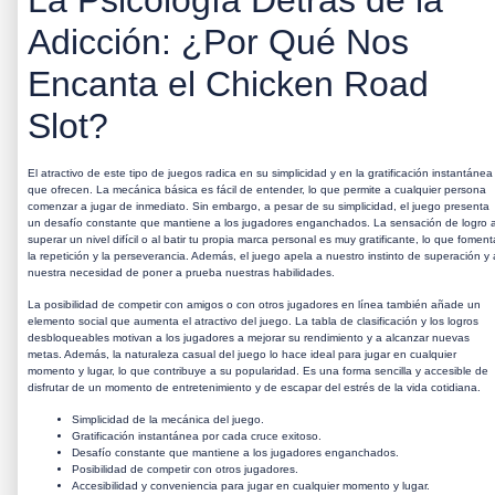
Adicción: ¿Por Qué Nos
Encanta el Chicken Road
Slot?
El atractivo de este tipo de juegos radica en su simplicidad y en la gratificación instantánea
que ofrecen. La mecánica básica es fácil de entender, lo que permite a cualquier persona
comenzar a jugar de inmediato. Sin embargo, a pesar de su simplicidad, el juego presenta
un desafío constante que mantiene a los jugadores enganchados. La sensación de logro a
superar un nivel difícil o al batir tu propia marca personal es muy gratificante, lo que foment
la repetición y la perseverancia. Además, el juego apela a nuestro instinto de superación y 
nuestra necesidad de poner a prueba nuestras habilidades.
La posibilidad de competir con amigos o con otros jugadores en línea también añade un
elemento social que aumenta el atractivo del juego. La tabla de clasificación y los logros
desbloqueables motivan a los jugadores a mejorar su rendimiento y a alcanzar nuevas
metas. Además, la naturaleza casual del juego lo hace ideal para jugar en cualquier
momento y lugar, lo que contribuye a su popularidad. Es una forma sencilla y accesible de
disfrutar de un momento de entretenimiento y de escapar del estrés de la vida cotidiana.
Simplicidad de la mecánica del juego.
Gratificación instantánea por cada cruce exitoso.
Desafío constante que mantiene a los jugadores enganchados.
Posibilidad de competir con otros jugadores.
Accesibilidad y conveniencia para jugar en cualquier momento y lugar.