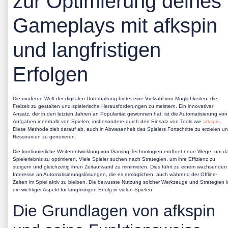
zur Optimierung deines
Gameplays mit afkspin
und langfristigen
Erfolgen
Die moderne Welt der digitalen Unterhaltung bietet eine Vielzahl von Möglichkeiten, die
Freizeit zu gestalten und spielerische Herausforderungen zu meistern. Ein innovativer
Ansatz, der in den letzten Jahren an Popularität gewonnen hat, ist die Automatisierung von
Aufgaben innerhalb von Spielen, insbesondere durch den Einsatz von Tools wie
afkspin
.
Diese Methode zielt darauf ab, auch in Abwesenheit des Spielers Fortschritte zu erzielen u
Ressourcen zu generieren.
Die kontinuierliche Weiterentwicklung von Gaming-Technologien eröffnet neue Wege, um d
Spielerlebnis zu optimieren. Viele Spieler suchen nach Strategien, um ihre Effizienz zu
steigern und gleichzeitig ihren Zeitaufwand zu minimieren. Dies führt zu einem wachsenden
Interesse an Automatisierungslösungen, die es ermöglichen, auch während der Offline-
Zeiten im Spiel aktiv zu bleiben. Die bewusste Nutzung solcher Werkzeuge und Strategien i
ein wichtiger Aspekt für langfristigen Erfolg in vielen Spielen.
Die Grundlagen von afkspin