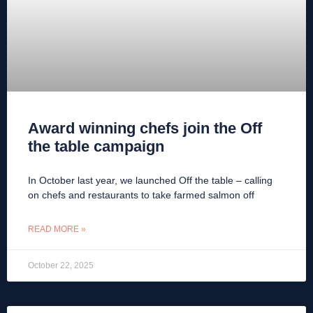
Award winning chefs join the Off
the table campaign
In October last year, we launched Off the table – calling
on chefs and restaurants to take farmed salmon off
READ MORE »
October 22, 2025