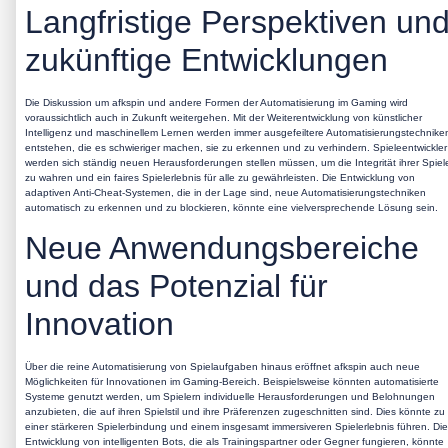
Langfristige Perspektiven un
zukünftige Entwicklungen
Die Diskussion um afkspin und andere Formen der Automatisierung im Gaming wird
voraussichtlich auch in Zukunft weitergehen. Mit der Weiterentwicklung von künstlicher
Intelligenz und maschinellem Lernen werden immer ausgefeiltere Automatisierungstechnike
entstehen, die es schwieriger machen, sie zu erkennen und zu verhindern. Spieleentwickler
werden sich ständig neuen Herausforderungen stellen müssen, um die Integrität ihrer Spiel
zu wahren und ein faires Spielerlebnis für alle zu gewährleisten. Die Entwicklung von
adaptiven Anti-Cheat-Systemen, die in der Lage sind, neue Automatisierungstechniken
automatisch zu erkennen und zu blockieren, könnte eine vielversprechende Lösung sein.
Neue Anwendungsbereiche
und das Potenzial für
Innovation
Über die reine Automatisierung von Spielaufgaben hinaus eröffnet afkspin auch neue
Möglichkeiten für Innovationen im Gaming-Bereich. Beispielsweise könnten automatisierte
Systeme genutzt werden, um Spielern individuelle Herausforderungen und Belohnungen
anzubieten, die auf ihren Spielstil und ihre Präferenzen zugeschnitten sind. Dies könnte zu
einer stärkeren Spielerbindung und einem insgesamt immersiveren Spielerlebnis führen. Die
Entwicklung von intelligenten Bots, die als Trainingspartner oder Gegner fungieren, könnte