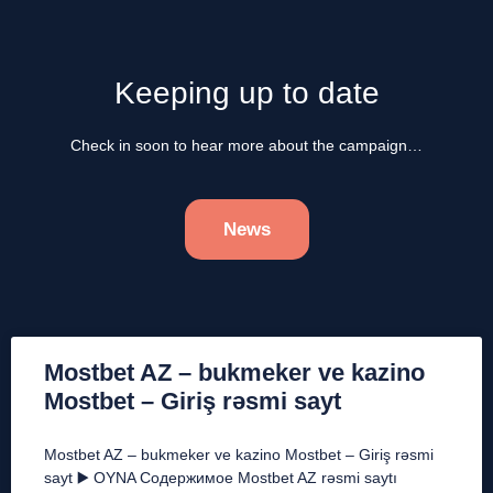
Keeping up to date
Check in soon to hear more about the campaign…
News
Mostbet AZ – bukmeker ve kazino
Mostbet – Giriş rəsmi sayt
Mostbet AZ – bukmeker ve kazino Mostbet – Giriş rəsmi
sayt ▶️ OYNA Содержимое Mostbet AZ rəsmi saytı