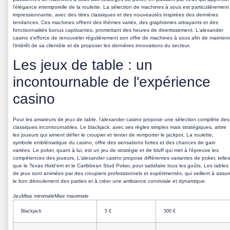
l'élégance intemporelle de la roulette. La sélection de machines à sous est particulièrement
impressionnante, avec des titres classiques et des nouveautés inspirées des dernières
tendances. Ces machines offrent des thèmes variés, des graphismes attrayants et des
fonctionnalités bonus captivantes, promettant des heures de divertissement. L'alexander
casino s'efforce de renouveler régulièrement son offre de machines à sous afin de mainteni
l'intérêt de sa clientèle et de proposer les dernières innovations du secteur.
Les jeux de table : un
incontournable de l'expérience
casino
Pour les amateurs de jeux de table, l'alexander casino propose une sélection complète des
classiques incontournables. Le blackjack, avec ses règles simples mais stratégiques, attire
les joueurs qui aiment défier le croupier et tenter de remporter le jackpot. La roulette,
symbole emblématique du casino, offre des sensations fortes et des chances de gain
variées. Le poker, quant à lui, est un jeu de stratégie et de bluff qui met à l'épreuve les
compétences des joueurs. L'alexander casino propose différentes variantes de poker, telles
que le Texas Hold'em et le Caribbean Stud Poker, pour satisfaire tous les goûts. Les tables
de jeux sont animées par des croupiers professionnels et expérimentés, qui veillent à assur
le bon déroulement des parties et à créer une ambiance conviviale et dynamique.
JeuMise minimaleMise maximale
Blackjack
5 €
500 €