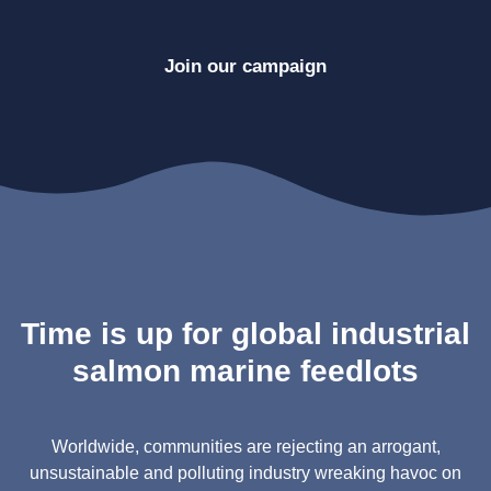
Join our campaign
Time is up for global industrial
salmon marine feedlots
Worldwide, communities are rejecting an arrogant,
unsustainable and polluting industry wreaking havoc on