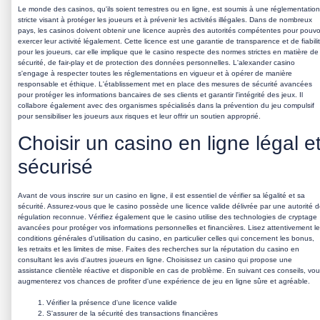
Le monde des casinos, qu'ils soient terrestres ou en ligne, est soumis à une réglementation
stricte visant à protéger les joueurs et à prévenir les activités illégales. Dans de nombreux
pays, les casinos doivent obtenir une licence auprès des autorités compétentes pour pouvo
exercer leur activité légalement. Cette licence est une garantie de transparence et de fiabili
pour les joueurs, car elle implique que le casino respecte des normes strictes en matière de
sécurité, de fair-play et de protection des données personnelles. L'alexander casino
s'engage à respecter toutes les réglementations en vigueur et à opérer de manière
responsable et éthique. L'établissement met en place des mesures de sécurité avancées
pour protéger les informations bancaires de ses clients et garantir l'intégrité des jeux. Il
collabore également avec des organismes spécialisés dans la prévention du jeu compulsif
pour sensibiliser les joueurs aux risques et leur offrir un soutien approprié.
Choisir un casino en ligne légal e
sécurisé
Avant de vous inscrire sur un casino en ligne, il est essentiel de vérifier sa légalité et sa
sécurité. Assurez-vous que le casino possède une licence valide délivrée par une autorité 
régulation reconnue. Vérifiez également que le casino utilise des technologies de cryptage
avancées pour protéger vos informations personnelles et financières. Lisez attentivement l
conditions générales d'utilisation du casino, en particulier celles qui concernent les bonus,
les retraits et les limites de mise. Faites des recherches sur la réputation du casino en
consultant les avis d'autres joueurs en ligne. Choisissez un casino qui propose une
assistance clientèle réactive et disponible en cas de problème. En suivant ces conseils, vo
augmenterez vos chances de profiter d'une expérience de jeu en ligne sûre et agréable.
Vérifier la présence d'une licence valide
S'assurer de la sécurité des transactions financières