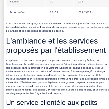
Roulette
1 €
100 €
Texas Hold'em
2 € / 5 €
100 € / 500 €
Cette table illustre un aperçu des mises minimales et maximales proposées aux tables de
jeux traditionnelles du casino. Il convient de noter que ces valeurs peuvent varier en foncti
de la table et des conditions spécifiques du casino.
L'ambiance et les services
proposés par l'établissement
L’expérience casino ne se limite pas aux jeux eux-mêmes. L’ambiance générale de
l’établissement, la qualité des services proposés et l’attention portée aux clients jouent un
rôle essentiel dans la satisfaction des visiteurs. L’alexander casino s’engage à créer un
environnement luxueux et accueillant, où chacun se sent à l’aise et privilégié. Le design
intérieur, élégant et raffiné, invite à la détente et à la convivialité. L’éclairage subtil, la
musique d’ambiance et le mobilier confortable contribuent à créer une atmosphère unique e
mémorable. L’établissement propose également une gamme complète de services pour
répondre aux besoins de sa clientèle, tels que des bars et des restaurants offrant une
cuisine gastronomique, des salons VIP réservés aux joueurs les plus fidèles, et un service 
conciergerie pour faciliter l’organisation du séjour.
Un service clientèle aux petits