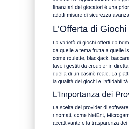
finanziari dei giocatori è una pri
adotti misure di sicurezza avanza
L'Offerta di Gioch
La varietà di giochi offerti da bd
da quelle a tema frutta a quelle i
come roulette, blackjack, baccara
tavoli gestiti da croupier in dire
quella di un casinò reale. La piat
la qualità dei giochi e l'affidabilità 
L'Importanza dei Pro
La scelta dei provider di software
rinomati, come NetEnt, Microgami
accattivante e la trasparenza dei 