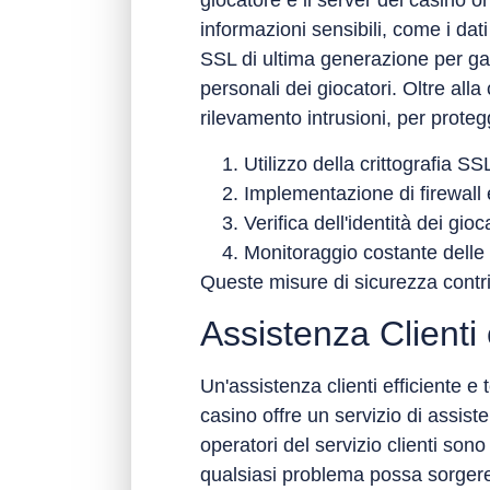
giocatore e il server del casinò o
informazioni sensibili, come i dati
SSL di ultima generazione per gar
personali dei giocatori. Oltre alla
rilevamento intrusioni, per proteg
Utilizzo della crittografia SS
Implementazione di firewall e
Verifica dell'identità dei gioc
Monitoraggio costante delle 
Queste misure di sicurezza contrib
Assistenza Client
Un'assistenza clienti efficiente 
casino offre un servizio di assiste
operatori del servizio clienti so
qualsiasi problema possa sorgere