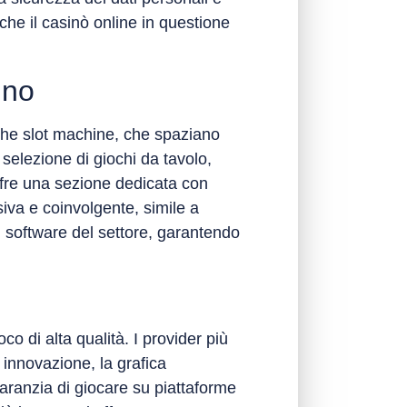
 che il casinò online in questione
ino
siche slot machine, che spaziano
 selezione di giochi da tavolo,
ffre una sezione dedicata con
siva e coinvolgente, simile a
di software del settore, garantendo
o di alta qualità. I provider più
innovazione, la grafica
 garanzia di giocare su piattaforme