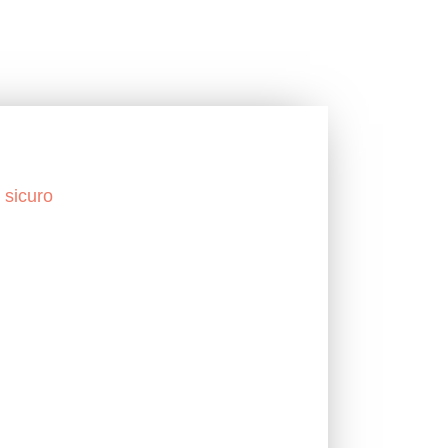
 sicuro