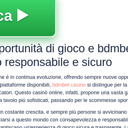
ca ▶️
portunità di gioco e bdmb
o responsabile e sicuro
ne è in continua evoluzione, offrendo sempre nuove oppo
piattaforme disponibili,
bdmbet casino
si distingue per la
ocatori. Questo casinò online, infatti, propone una vasta 
 tavolo più sofisticati, passando per le scommesse sporti
in costante crescita, e sempre più persone si avvicinano 
ciarsi a questo mondo con consapevolezza e responsabili
rantiscano un'esperienza di gioco sicura e trasparente. L