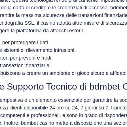
nline. Questa tecnologia rende praticamente impossibile i
 della carta di credito e le credenziali di accesso. bdmbet
antire la massima sicurezza delle transazioni finanziarie 
 crittografia SSL, il casinò adotta altre misure di sicurezz
gere la piattaforma da attacchi esterni.
L per proteggere i dati.
 sistemi di rilevamento intrusioni.
atori per prevenire frodi.
transazioni finanziarie.
uiscono a creare un ambiente di gioco sicuro e affidabile 
i e Supporto Tecnico di bdmbet 
e tempestiva è un elemento essenziale per garantire la so
nza clienti disponibile 24 ore su 24, 7 giorni su 7, tramite
no competenti e professionali, e sono in grado di risponde
. Inoltre, bdmbet casino mette a disposizione una sezi