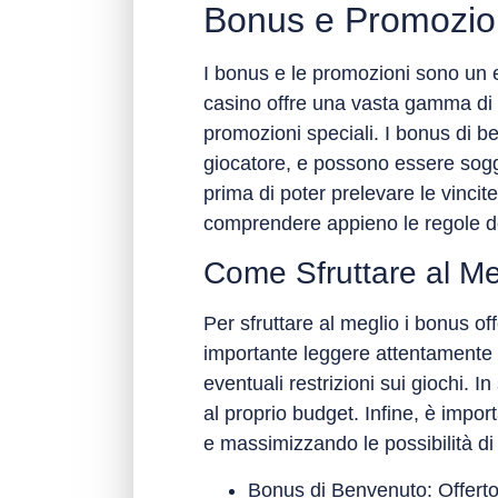
Bonus e Promozion
I bonus e le promozioni sono un e
casino offre una vasta gamma di bo
promozioni speciali. I bonus di b
giocatore, e possono essere sogge
prima di poter prelevare le vincit
comprendere appieno le regole de
Come Sfruttare al Me
Per sfruttare al meglio i bonus of
importante leggere attentamente i
eventuali restrizioni sui giochi. I
al proprio budget. Infine, è impor
e massimizzando le possibilità di 
Bonus di Benvenuto: Offerto a