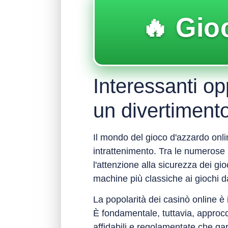
🔥 Gio
Interessanti op
un divertiment
Il mondo del gioco d'azzardo onli
intrattenimento. Tra le numerose 
l'attenzione alla sicurezza dei gi
machine più classiche ai giochi da
La popolarità dei casinò online è 
È fondamentale, tuttavia, approc
affidabili e regolamentate che ga