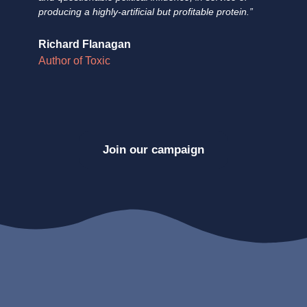
producing a highly-artificial but profitable protein.”
fo
Richard Flanagan
Do
Author of Toxic
Au
Join our campaign