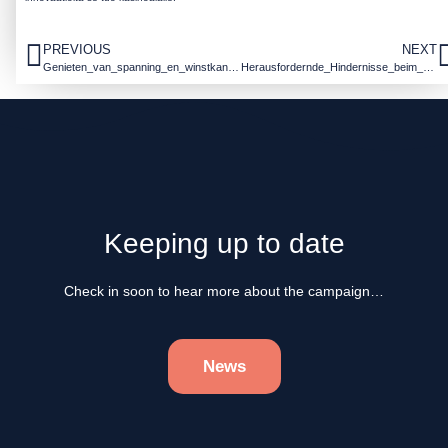
PREVIOUS
NEXT
Genieten_van_spanning_en_winstkansen_met_de_trueluck_casino_app_voor_extra_voord
Herausfordernde_Hindernisse_beim_chicken_road_game_erfordern_blitzschnelle_Refle
Keeping up to date
Check in soon to hear more about the campaign…
News