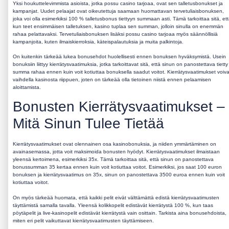
Yksi houkuttelevimmista asioista, jotka possu casino tarjoaa, ovat sen talletusbonukset ja
kampanjat. Uudet pelaajat ovat oikeutettuja saamaan huomattavan tervetuliaisbonuksen,
joka voi olla esimerkiksi 100 % talletusbonus tiettyyn summaan asti. Tämä tarkoittaa sitä, et
kun teet ensimmäisen talletuksen, kasino tuplaa sen summan, jolloin sinulla on enemmän
rahaa pelattavaksi. Tervetuliaisbonuksen lisäksi possu casino tarjoaa myös säännöllisiä
kampanjoita, kuten ilmaiskierroksia, käteispalautuksia ja muita palkintoja.
On kuitenkin tärkeää lukea bonusehdot huolellisesti ennen bonuksen hyväksymistä. Usein
bonuksiin liittyy kierrätysvaatimuksia, jotka tarkoittavat sitä, että sinun on panostettava tietty
summa rahaa ennen kuin voit kotiuttaa bonuksella saadut voitot. Kierrätysvaatimukset voiva
vaihdella kasinosta riippuen, joten on tärkeää olla tietoinen niistä ennen pelaamisen
aloittamista.
Bonusten Kierrätysvaatimukset –
Mitä Sinun Tulee Tietää
Kierrätysvaatimukset ovat olennainen osa kasinobonuksia, ja niiden ymmärtäminen on
avainasemassa, jotta voit maksimoida bonusten hyödyt. Kierrätysvaatimukset ilmaistaan
yleensä kertoimena, esimerkiksi 35x. Tämä tarkoittaa sitä, että sinun on panostettava
bonussumman 35 kertaa ennen kuin voit kotiuttaa voitot. Esimerkiksi, jos saat 100 euron
bonuksen ja kierrätysvaatimus on 35x, sinun on panostettava 3500 euroa ennen kuin voit
kotiuttaa voitot.
On myös tärkeää huomata, että kaikki pelit eivät välttämättä edistä kierrätysvaatimusten
täyttämistä samalla tavalla. Yleensä kolikkopelit edistävät kierrätystä 100 %, kun taas
pöytäpelit ja live-kasinopelit edistävät kierrätystä vain osittain. Tarkista aina bonusehdoista,
miten eri pelit vaikuttavat kierrätysvaatimusten täyttämiseen.