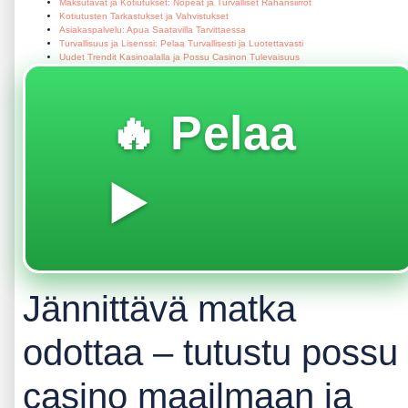
Maksutavat ja Kotiutukset: Nopeat ja Turvalliset Rahansiirrot
Kotiutusten Tarkastukset ja Vahvistukset
Asiakaspalvelu: Apua Saatavilla Tarvittaessa
Turvallisuus ja Lisenssi: Pelaa Turvallisesti ja Luotettavasti
Uudet Trendit Kasinoalalla ja Possu Casinon Tulevaisuus
🔥 Pelaa
▶️
Jännittävä matka
odottaa – tutustu possu
casino maailmaan ja