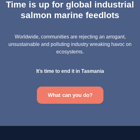
Time is up for global industrial
salmon marine feedlots
Worldwide, communities are rejecting an arrogant,
unsustainable and polluting industry wreaking havoc on
ecosystems.
It’s time to end it in Tasmania
What can you do?