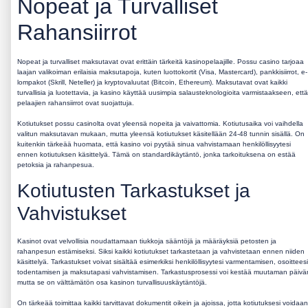
Nopeat ja Turvalliset
Rahansiirrot
Nopeat ja turvalliset maksutavat ovat erittäin tärkeitä kasinopelaajille. Possu casino tarjoaa
laajan valikoiman erilaisia maksutapoja, kuten luottokortit (Visa, Mastercard), pankkisiirrot, e-
lompakot (Skrill, Neteller) ja kryptovaluutat (Bitcoin, Ethereum). Maksutavat ovat kaikki
turvallisia ja luotettavia, ja kasino käyttää uusimpia salausteknologioita varmistaakseen, että
pelaajien rahansiirrot ovat suojattuja.
Kotiutukset possu casinolta ovat yleensä nopeita ja vaivattomia. Kotiutusaika voi vaihdella
valitun maksutavan mukaan, mutta yleensä kotiutukset käsitellään 24-48 tunnin sisällä. On
kuitenkin tärkeää huomata, että kasino voi pyytää sinua vahvistamaan henkilöllisyytesi
ennen kotiutuksen käsittelyä. Tämä on standardikäytäntö, jonka tarkoituksena on estää
petoksia ja rahanpesua.
Kotiutusten Tarkastukset ja
Vahvistukset
Kasinot ovat velvollisia noudattamaan tiukkoja sääntöjä ja määräyksiä petosten ja
rahanpesun estämiseksi. Siksi kaikki kotiutukset tarkastetaan ja vahvistetaan ennen niiden
käsittelyä. Tarkastukset voivat sisältää esimerkiksi henkilöllisyytesi varmentamisen, osoitteesi
todentamisen ja maksutapasi vahvistamisen. Tarkastusprosessi voi kestää muutaman päivä
mutta se on välttämätön osa kasinon turvallisuuskäytäntöjä.
On tärkeää toimittaa kaikki tarvittavat dokumentit oikein ja ajoissa, jotta kotiutuksesi voidaan