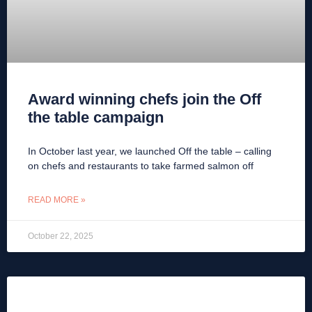
Award winning chefs join the Off
the table campaign
In October last year, we launched Off the table – calling
on chefs and restaurants to take farmed salmon off
READ MORE »
October 22, 2025