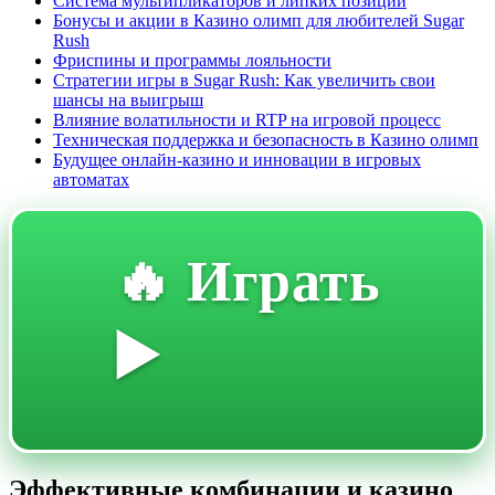
Система мультипликаторов и липких позиций
Бонусы и акции в Казино олимп для любителей Sugar
Rush
Фриспины и программы лояльности
Стратегии игры в Sugar Rush: Как увеличить свои
шансы на выигрыш
Влияние волатильности и RTP на игровой процесс
Техническая поддержка и безопасность в Казино олимп
Будущее онлайн-казино и инновации в игровых
автоматах
🔥 Играть
▶️
Эффективные комбинации и казино