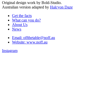
Original design work by Bold-Studio.
Australian version adapted by
Halcyon Daze
Get the facts
What can you do?
About Us
News
Email: offthetable@noff.au
Website: www.noff.au
Instagram