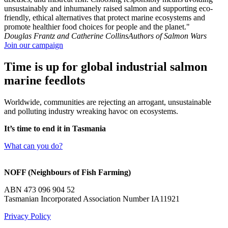
unsustainably and inhumanely raised salmon and supporting eco-
friendly, ethical alternatives that protect marine ecosystems and
promote healthier food choices for people and the planet."
Douglas Frantz and Catherine Collins
Authors of Salmon Wars
Join our campaign
Time is up for global industrial salmon
marine feedlots
Worldwide, communities are rejecting an arrogant, unsustainable
and polluting industry wreaking havoc on ecosystems.
It’s time to end it in Tasmania
What can you do?
NOFF (Neighbours of Fish Farming)
ABN 473 096 904 52
Tasmanian Incorporated Association Number IA11921
Privacy Policy