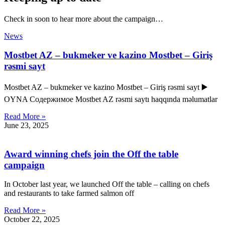
Check in soon to hear more about the campaign…
News
Mostbet AZ – bukmeker ve kazino Mostbet – Giriş
rəsmi sayt
Mostbet AZ – bukmeker ve kazino Mostbet – Giriş rəsmi sayt ▶️
OYNA Содержимое Mostbet AZ rəsmi saytı haqqında məlumatlar
Read More »
June 23, 2025
Award winning chefs join the Off the table
campaign
In October last year, we launched Off the table – calling on chefs
and restaurants to take farmed salmon off
Read More »
October 22, 2025