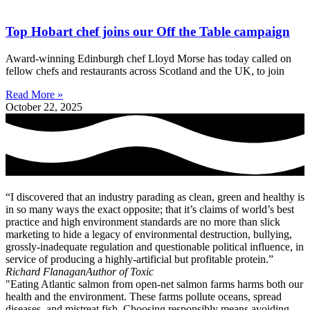
Top Hobart chef joins our Off the Table campaign
Award-winning Edinburgh chef Lloyd Morse has today called on
fellow chefs and restaurants across Scotland and the UK, to join
Read More »
October 22, 2025
“I discovered that an industry parading as clean, green and healthy is
in so many ways the exact opposite; that it’s claims of world’s best
practice and high environment standards are no more than slick
marketing to hide a legacy of environmental destruction, bullying,
grossly-inadequate regulation and questionable political influence, in
service of producing a highly-artificial but profitable protein.”
Richard Flanagan
Author of Toxic
"Eating Atlantic salmon from open-net salmon farms harms both our
health and the environment. These farms pollute oceans, spread
diseases, and mistreat fish. Choosing responsibly means avoiding