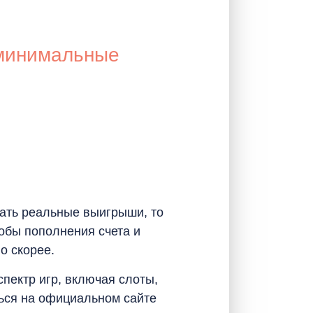
 минимальные
чать реальные выигрыши, то
обы пополнения счета и
о скорее.
спектр игр, включая слоты,
ться на официальном сайте