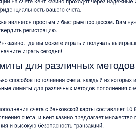
кции на счете Кент казино проходят через надежные
нфиденциальность вашего счета.
акже является простым и быстрым процессом. Вам ну
твердить регистрацию.
йн-казино, где вы можете играть и получать выигры
начните играть сегодня!
миты для различных методов
лько способов пополнения счета, каждый из которых 
ные лимиты для различных методов пополнения сче
полнения счета с банковской карты составляет 10 
лнения счета, и Кент казино предлагает множество
ия и высокую безопасность транзакций.