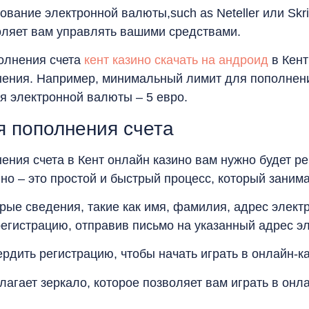
вание электронной валюты,such as Neteller или Skri
оляет вам управлять вашими средствами.
олнения счета
кент казино скачать на андроид
в Кент
нения. Например, минимальный лимит для пополнен
ля электронной валюты – 5 евро.
я пополнения счета
ения счета в Кент онлайн казино вам нужно будет ре
ино – это простой и быстрый процесс, который занима
рые сведения, такие как имя, фамилия, адрес элект
регистрацию, отправив письмо на указанный адрес э
рдить регистрацию, чтобы начать играть в онлайн-ка
лагает зеркало, которое позволяет вам играть в онл