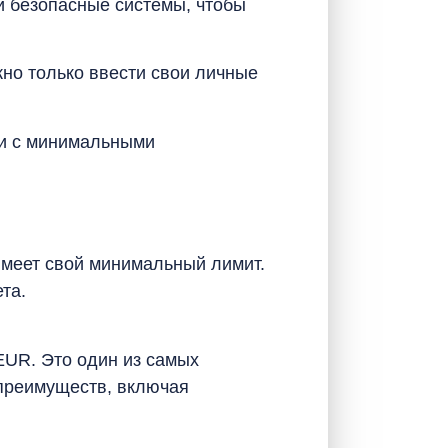
 и безопасные системы, чтобы
жно только ввести свои личные
ши с минимальными
имеет свой минимальный лимит.
та.
EUR. Это один из самых
 преимуществ, включая