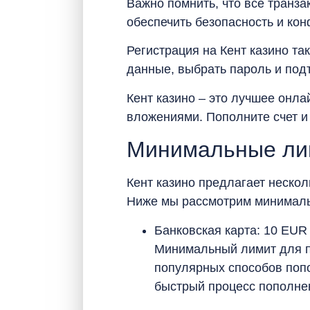
Важно помнить, что все транза
обеспечить безопасность и ко
Регистрация на Кент казино т
данные, выбрать пароль и под
Кент казино – это лучшее онла
вложениями. Пополните счет и 
Минимальные ли
Кент казино предлагает неско
Ниже мы рассмотрим минималь
Банковская карта: 10 EUR
Минимальный лимит для по
популярных способов попо
быстрый процесс пополнен