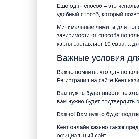
Еще один способ – это использо
удобный способ, который позв
Минимальные лимиты для поп
зависимости от способа попол
карты составляет 10 евро, а д
Важные условия дл
Важно помнить, что для пополн
Регистрация на сайте Кент каз
Вам нужно будет ввести некото
вам нужно будет подтвердить 
Важно! Вам нужно будет подтве
Кент онлайн казино также пред
официальный сайт.