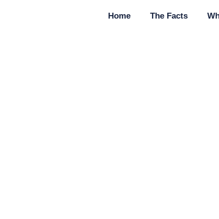
Home
The Facts
Wh
н казино способы
инимальные лимит
May 30, 2026