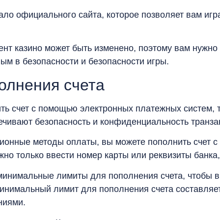
кало официального сайта, которое позволяет вам игра
нт казино может быть изменено, поэтому вам нужно 
ым в безопасности и безопасности игры.
олнения счета
ь счет с помощью электронных платежных систем, таки
чивают безопасность и конфиденциальность транза
ионные методы оплаты, вы можете пополнить счет с
жно только ввести номер карты или реквизиты банка,
 минимальные лимиты для пополнения счета, чтобы вы
имальный лимит для пополнения счета составляет 
ниями.