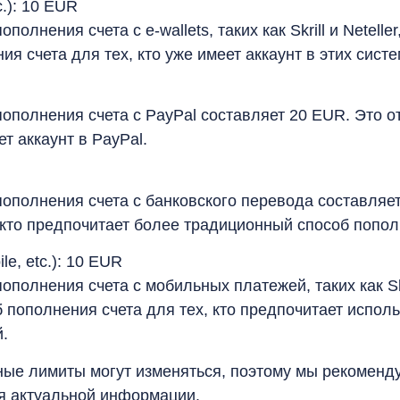
tc.): 10 EUR
лнения счета с e-wallets, таких как Skrill и Netelle
я счета для тех, кто уже имеет аккаунт в этих систе
полнения счета с PayPal составляет 20 EUR. Это 
ет аккаунт в PayPal.
полнения счета с банковского перевода составляет
кто предпочитает более традиционный способ попол
ile, etc.): 10 EUR
олнения счета с мобильных платежей, таких как Skri
 пополнения счета для тех, кто предпочитает испол
.
ные лимиты могут изменяться, поэтому мы рекомен
ия актуальной информации.