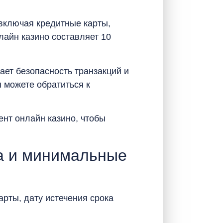
 включая кредитные карты,
лайн казино составляет 10
ает безопасность транзакций и
 можете обратиться к
ент онлайн казино, чтобы
та и минимальные
арты, дату истечения срока