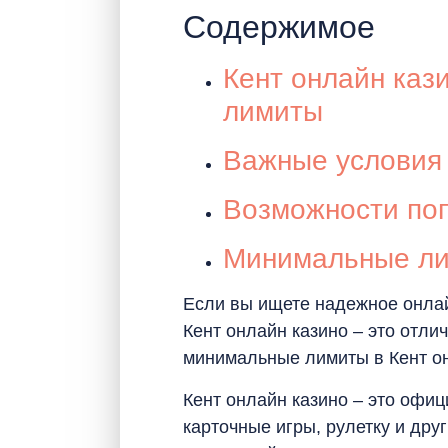
Содержимое
Кент онлайн каз
лимиты
Важные условия 
Возможности поп
Минимальные ли
Если вы ищете надежное онлай
Кент онлайн казино – это отл
минимальные лимиты в Кент онл
Кент онлайн казино – это офиц
карточные игры, рулетку и дру