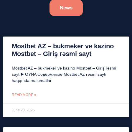
News
Mostbet AZ – bukmeker ve kazino
Mostbet – Giriş rəsmi sayt
Mostbet AZ – bukmeker ve kazino Mostbet – Giriş rəsmi
sayt ▶️ OYNA Содержимое Mostbet AZ rəsmi saytı
haqqında məlumatlar
READ MORE »
June 23, 2025