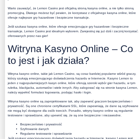
Warto zauważyć, że Lemon Casino jest oficjalną stroną kasyna online, a nie tylko stroną
promocyjną. Dlatego możesz być pewien, że korzystasz z oficjalnego kasyna online, które
oferuje najlepsze gry hazardowe i bezpieczne transakcje.
Jeśli szukasz kasyna online, które oferuje emocjonujące gry hazardowe i bezpieczne
transakcje, Lemon Casino jest idealnym wyborem. Zarejestruj się już dziś i zacznij korzystać 
oferowanych przez nas gier!
Witryna Kasyno Online – Co
to jest i jak działa?
Witryna kasyno online, takie jak Lemon Casino, są coraz bardziej popularne wśród graczy,
którzy szukają emocjonującego doświadczenia hazardu w Internecie. Kasyno Lemon to
jeden z najpopularniejszych kasyn online, które oferują szeroki wybór gier hazardu, w tym
ruletka, blackjacka, automatów i wiele innych. Aby zalogować się na stronie kasyna Lemon,
należy wypełnić formularz logowania, podając hasło i login.
Witryna kasyno online są zaprojektowane tak, aby zapewnić graczom bezpieczeństwo i
prywatność. Są one chronione certyfikatami SSL, które zapewniają, że dane są szyfrowane 
nie mogą być dostępne dla osób trzecich. Ponadto, witryny kasyno online są regularnie
testowane i sprawdzane, aby upewnić się, że są one bezpieczne i niezawodne.
Bezpieczeństwo i prywatność
Szyfrowanie danych
Regularne testowanie i sprawdzanie
Jeśli szukasz emocjonującego doświadczenia hazardu w Internecie, kasyno Lemon jest