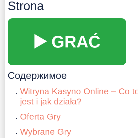
Strona
▶️ GRAĆ
Содержимое
Witryna Kasyno Online – Co t
jest i jak działa?
Oferta Gry
Wybrane Gry