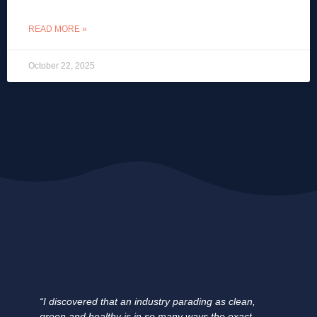
READ MORE »
October 22, 2025
“I discovered that an industry parading as clean,
"E
green and healthy is in so many ways the exact
ha