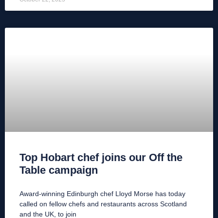
Top Hobart chef joins our Off the
Table campaign
Award-winning Edinburgh chef Lloyd Morse has today
called on fellow chefs and restaurants across Scotland
and the UK, to join