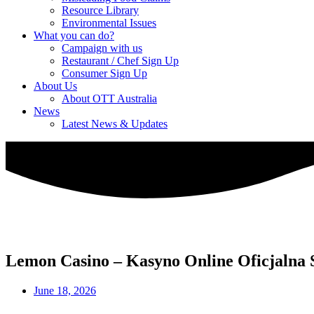
Resource Library
Environmental Issues
What you can do?
Campaign with us
Restaurant / Chef Sign Up
Consumer Sign Up
About Us
About OTT Australia
News
Latest News & Updates
Lemon Casino – Kasyno Online Oficjalna 
June 18, 2026