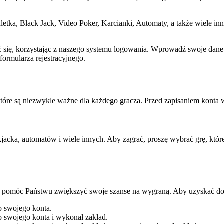
letka, Black Jack, Video Poker, Karcianki, Automaty, a także wiele in
się, korzystając z naszego systemu logowania. Wprowadź swoje dane
 formularza rejestracyjnego.
re są niezwykle ważne dla każdego gracza. Przed zapisaniem konta w
cka, automatów i wiele innych. Aby zagrać, proszę wybrać grę, której
pomóc Państwu zwiększyć swoje szanse na wygraną. Aby uzyskać dost
o swojego konta.
do swojego konta i wykonał zakład.