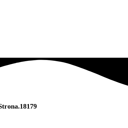
Strona.18179