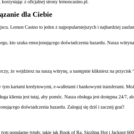
korzystając z oficjalnej strony lemoncasino.pl.
zanie dla Ciebie
jscu. Lemon Casino to jeden z najpopularniejszych i najbardziej zaufany
ego, kto szuka emocjonującego doświadczenia hazardu. Nasza witryna j
y, że wejdziesz na naszą witrynę, a następnie klikniesz na przycisk
 tym kartami kredytowymi, e-walletami i bankowymi transferami. Moż
uga klienta jest tutaj, aby pomóc. Nasza obsługa jest dostępna 24/7, 
nującego doświadczenia hazardu. Zaloguj się dziś i zacznij grać!
 popularne tytuły, takie jak Book of Ra, Sizzling Hot i Jackpot 6000