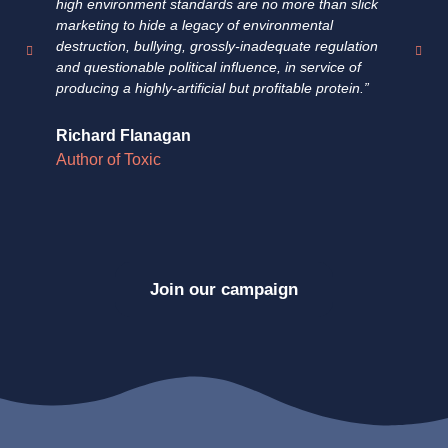
high environment standards are no more than slick
fi
marketing to hide a legacy of environmental
un
destruction, bullying, grossly-inadequate regulation
su
and questionable political influence, in service of
pr
producing a highly-artificial but profitable protein.”
fo
Richard Flanagan
Do
Author of Toxic
Au
Join our campaign