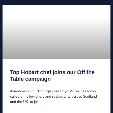
Top Hobart chef joins our Off the
Table campaign
Award-winning Edinburgh chef Lloyd Morse has today
called on fellow chefs and restaurants across Scotland
and the UK, to join