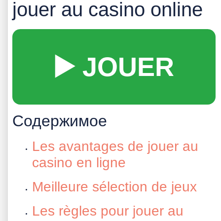
jouer au casino online
▶️ JOUER
Содержимое
Les avantages de jouer au
casino en ligne
Meilleure sélection de jeux
Les règles pour jouer au