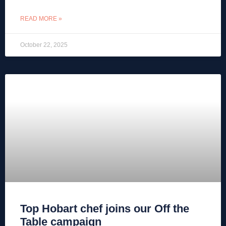
READ MORE »
October 22, 2025
Top Hobart chef joins our Off the
Table campaign