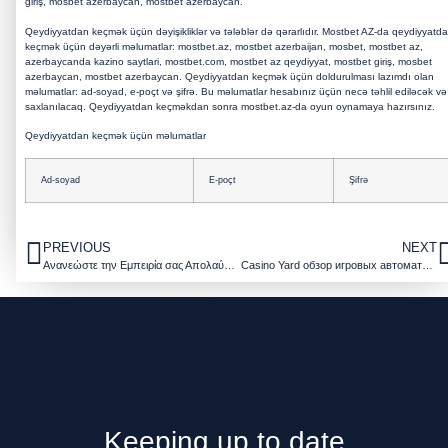
giriş, mosbet azerbaycan, mostbet azerbaycan.
Qeydiyyatdan keçmək üçün dəyişikliklər və tələblər də qərarlıdır. Mostbet AZ-da qeydiyyatd
keçmək üçün dəyərli məlumatlar: mostbet.az, mostbet azerbaijan, mosbet, mostbet az,
azerbaycanda kazino saytlari, mostbet.com, mostbet az qeydiyyat, mostbet giriş, mosbet
azerbaycan, mostbet azerbaycan. Qeydiyyatdan keçmək üçün doldurulması lazımdı olan
məlumatlar: ad-soyad, e-poçt və şifrə. Bu məlumatlar hesabınız üçün necə təhlil ediləcək və
saxlanılacaq. Qeydiyyatdan keçməkdan sonra mostbet.az-da oyun oynamaya hazırsınız.
Qeydiyyatdan keçmək üçün məlumatlar
Ad-soyad
E-poçt
Şifrə
PREVIOUS
NEXT
Ανανεώστε την Εμπειρία σας Απολαύστε την αδρεναλίνη και τις ατελείωτες δυνατότητες στα καινούργια on
Casino Yard обзор игровых автоматов и развлечений онлайн-казино.1476
Keeping up to date