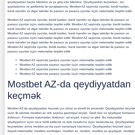
qeydiyyatdan keçirə bilərsiniz və ya giriş edə bilərsiniz. Qeydiyyatdan keçirərkən, sizi
qaydalarımız və şərtlərimiz ilə tanışlaşdırırıq. Mostbet AZ saytında oyunlar, kredit kartları,
bank transfer və digər təknilər ilə parasız və parasız oyunlar üçün məlumatlar təqdim edilir.
Mostbet AZ saytında oyunlar, kredit kartları, bank transfer və digər təknilər ilə parasız və
parasız oyunlar üçün məlumatlar təqdim edilir. Mostbet AZ saytında oyunlar, kredit kartları,
bank transfer və digər təknilər ilə parasız və parasız oyunlar üçün məlumatlar təqdim edilir.
Mostbet AZ saytında oyunlar, kredit kartları, bank transfer və digər təknilər ilə parasız və
parasız oyunlar üçün məlumatlar təqdim edilir. Mostbet AZ saytında oyunlar, kredit kartları,
bank transfer və digər təknilər ilə parasız və parasız oyunlar üçün məlumatlar təqdim edilir.
Mostbet AZ saytında oyunlar, kredit kartları, bank transfer və digər təknilər ilə parasız və
parasız oyunlar üçün məlumatlar təqdim edilir.
Mostbet AZ saytında parasız oyunlar üçün məlumatlar təqdim edilir.
Mostbet AZ saytında parasız oyunlar üçün məlumatlar təqdim edilir.
Mostbet AZ saytında parasız oyunlar üçün məlumatlar təqdim edilir.
Mostbet AZ saytında parasız oyunlar üçün məlumatlar təqdim edilir.
Mostbet AZ-da qeydiyyatdan
keçmək
Mostbet AZ-da qeydiyyatdan keçmək çox rahat və sürətli bir prosesdir. Qeydiyyatdan keçmə
üçün ilk adımda mostbet.az veb saytına gəzintiyyə keçirin. Daxil olun və qeydiyyat formasını
doldurun. Formada məlumatları doldurun: ad-soyad, e-poçt və şifrə. Bu məlumatlar
qeydiyyatınız üçün necə təhlil ediləcək və sizin hesabınız üçün saxlanılacaq. Qeydiyyatdan
keçməkdan sonra mostbet.az-da oyun oynamaya hazırsınız. Qeydiyyatdan keçmək üçün
dəyərli məlumatlar: mostbet azerbaijan, mostbet az, mosbet, mostbet az qeydiyyat, mostbet