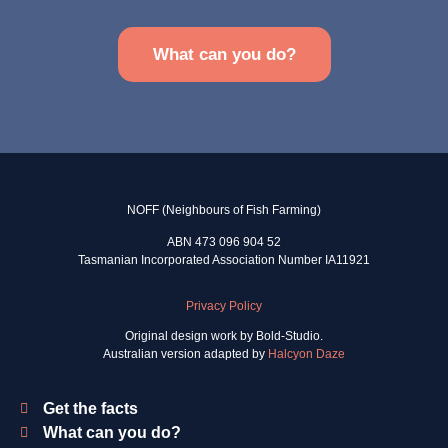
What can you do?
NOFF (Neighbours of Fish Farming)
ABN 473 096 904 52
Tasmanian Incorporated Association Number IA11921
Privacy Policy
Original design work by Bold-Studio.
Australian version adapted by
Halcyon Daze
Get the facts
What can you do?