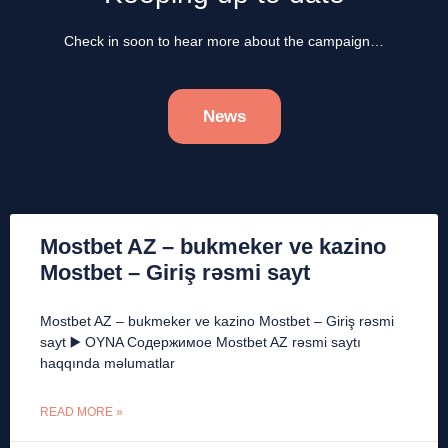
Check in soon to hear more about the campaign…
News
Mostbet AZ – bukmeker ve kazino
Mostbet – Giriş rəsmi sayt
Mostbet AZ – bukmeker ve kazino Mostbet – Giriş rəsmi
sayt ▶️ OYNA Содержимое Mostbet AZ rəsmi saytı
haqqında məlumatlar
READ MORE »