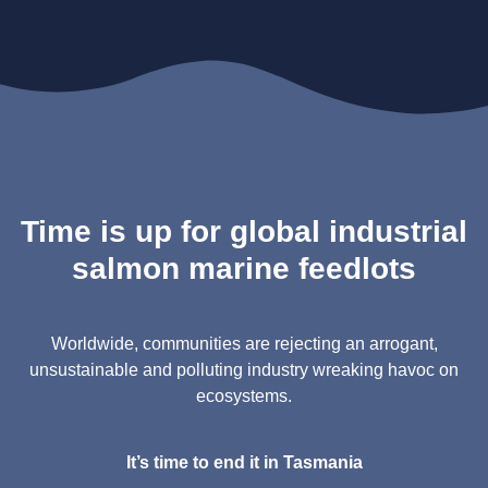
Time is up for global industrial
salmon marine feedlots
Worldwide, communities are rejecting an arrogant,
unsustainable and polluting industry wreaking havoc on
ecosystems.
It’s time to end it in Tasmania