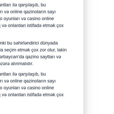
tları ilə qarşılaşıb, bu
ı və online qazinoların sayı
no oyunları və casino online
q və onlardan istifadə etmək çox
nki bu səhirləndirici dünyada
da seçim etmək çox zor olur, lakin
ərbaycan’da qazino saytları və
zərə alınmalıdır.
tları ilə qarşılaşıb, bu
ı və online qazinoların sayı
no oyunları və casino online
q və onlardan istifadə etmək çox