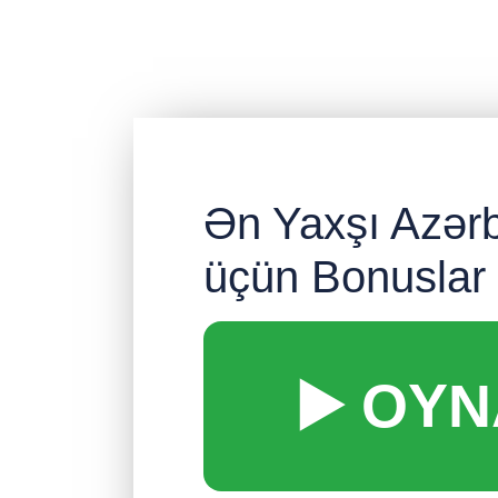
Ən Yaxşı Azərb
üçün Bonuslar
▶️ OY