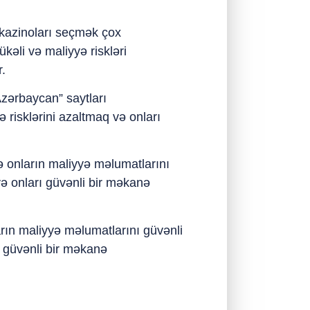
 kazinoları seçmək çox
kəli və maliyyə riskləri
.
zərbaycan” saytları
 risklərini azaltmaq və onları
ə onların maliyyə məlumatlarını
və onları güvənli bir məkanə
arın maliyyə məlumatlarını güvənli
ı güvənli bir məkanə