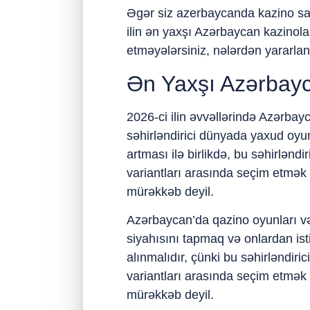
Əgər siz azerbaycanda kazino sayt
ilin ən yaxşı Azərbaycan kazinol
etməyələrsiniz, nələrdən yararla
Ən Yaxşı Azərbayc
2026-ci ilin əvvəllərində Azərba
səhirləndirici dünyada yaxud oyun
artması ilə birlikdə, bu səhirlən
variantları arasında seçim etmək 
mürəkkəb deyil.
Azərbaycan’da qazino oyunları və 
siyahısını tapmaq və onlardan is
alınmalıdır, çünki bu səhirləndir
variantları arasında seçim etmək 
mürəkkəb deyil.