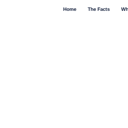
Home
The Facts
Wh
an Kazinolar 2026 Y
Bonuslar.549
May 28, 2026