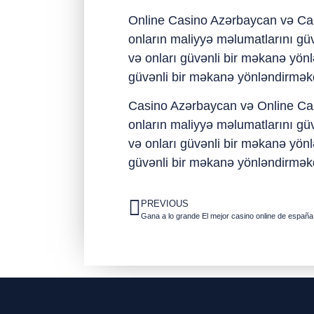
Online Casino Azərbaycan və Casi
onların maliyyə məlumatlarını güv
və onları güvənli bir məkanə yönlə
güvənli bir məkanə yönləndirməkd
Casino Azərbaycan və Online Casi
onların maliyyə məlumatlarını güv
və onları güvənli bir məkanə yönlə
güvənli bir məkanə yönləndirməkd
PREVIOUS