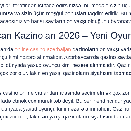
ları tərəfindən istifadə edirsinizsə, bu məqalə sizin üçü
arınıza və sizin üçün məşğul bonusları təqdim edirik. B
nacaqsınız və hansı saytların ən yaxşı olduğunu öyrənəcə
an Kazinoları 2026 – Yeni Oyu
ycan’da
online casino azerbaijan
qazinoların ən yaxşı varian
çu kimi nəzərə alınmalıdır. Azərbaycan’da qazino saytlar
dirici dünyada yaxud oyunçu kimi nəzərə alınmalıdır. Qazi
çox zor olur, lakin ən yaxşı qazinoların siyahısını tapma
casino online variantları arasında seçim etmək çox zor o
tifadə etmək çox mürəkkəb deyil. Bu səhirləndirici düny
ici dünyada yaxud oyunçu kimi nəzərə alınmalıdır. Qazino 
çox zor olur, lakin ən yaxşı qazinoların siyahısını tapma