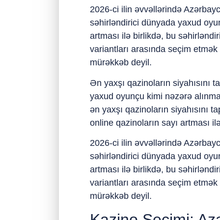
2026-ci ilin əvvəllərində Azərba
səhirləndirici dünyada yaxud oyun
artması ilə birlikdə, bu səhirlən
variantları arasında seçim etmək 
mürəkkəb deyil.
Ən yaxşı qazinoların siyahısını 
yaxud oyunçu kimi nəzərə alınmalı
ən yaxşı qazinoların siyahısını 
online qazinoların sayı artması il
2026-ci ilin əvvəllərində Azərba
səhirləndirici dünyada yaxud oyun
artması ilə birlikdə, bu səhirlən
variantları arasında seçim etmək 
mürəkkəb deyil.
Kazino Seçimi: Az