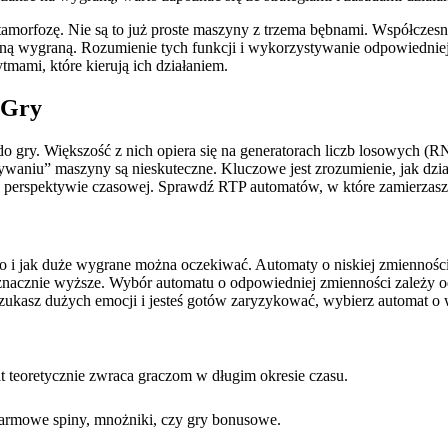
amorfozę. Nie są to już proste maszyny z trzema bębnami. Współczesn
lną wygraną. Rozumienie tych funkcji i wykorzystywanie odpowiedniej 
tmami, które kierują ich działaniem.
 Gry
do gry. Większość z nich opiera się na generatorach liczb losowych (RN
ywaniu” maszyny są nieskuteczne. Kluczowe jest zrozumienie, jak dział
 perspektywie czasowej. Sprawdź RTP automatów, w które zamierzasz g
o i jak duże wygrane można oczekiwać. Automaty o niskiej zmienności 
nacznie wyższe. Wybór automatu o odpowiedniej zmienności zależy od Tw
szukasz dużych emocji i jesteś gotów zaryzykować, wybierz automat o 
 teoretycznie zwraca graczom w długim okresie czasu.
armowe spiny, mnożniki, czy gry bonusowe.