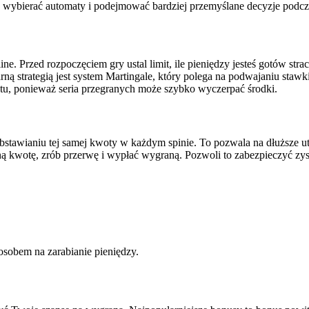
ybierać automaty i podejmować bardziej przemyślane decyzje podcza
e. Przed rozpoczęciem gry ustal limit, ile pieniędzy jesteś gotów stra
ną strategią jest system Martingale, który polega na podwajaniu stawki
etu, ponieważ seria przegranych może szybko wyczerpać środki.
a obstawianiu tej samej kwoty w każdym spinie. To pozwala na dłuższe u
ną kwotę, zrób przerwę i wypłać wygraną. Pozwoli to zabezpieczyć zys
osobem na zarabianie pieniędzy.