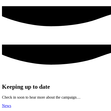
Keeping up to date
Check in soon to hear more about the campaign…
News