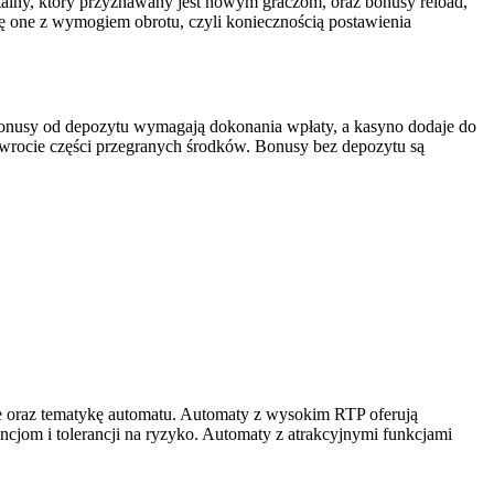
talny, który przyznawany jest nowym graczom, oraz bonusy reload,
ę one z wymogiem obrotu, czyli koniecznością postawienia
onusy od depozytu wymagają dokonania wpłaty, a kasyno dodaje do
rocie części przegranych środków. Bonusy bez depozytu są
 oraz tematykę automatu. Automaty z wysokim RTP oferują
cjom i tolerancji na ryzyko. Automaty z atrakcyjnymi funkcjami