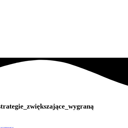
trategie_zwiększające_wygraną