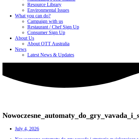
Resource Library
Environmental Issues
What you can do?
Campaign with us
Restaurant / Chef Sign Up
Consumer Sign Up
About Us
About OTT Australia
News
Latest News & Updates
Nowoczesne_automaty_do_gry_vavada_i_s
July 4, 2026