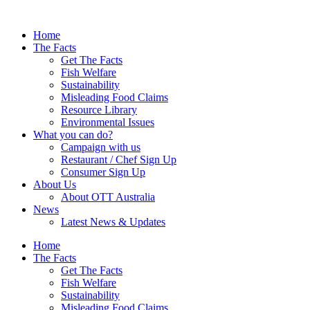
Skip
to
Home
content
The Facts
Get The Facts
Fish Welfare
Sustainability
Misleading Food Claims
Resource Library
Environmental Issues
What you can do?
Campaign with us
Restaurant / Chef Sign Up
Consumer Sign Up
About Us
About OTT Australia
News
Latest News & Updates
Home
The Facts
Get The Facts
Fish Welfare
Sustainability
Misleading Food Claims