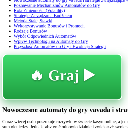
Nowoczesne automaty do gry vavada i strategie zwiększające
Poznawanie Mechanizmów Automatów do Gry
Rola Zmienności (Volatility)
Strategie Zarządzania Budżetem
Metoda Stałej Stawki
Wykorzystywanie Bonusów i Promocji
Rodzaje Bonusów
Wybór Odpowiednich Automatów
Wpływ Technologii na Automaty do Gry
Przyszłość Automatów do Gry i Ewolucja Strategii
🔥 Graj ▶️
Nowoczesne automaty do gry vavada i stra
Coraz więcej osób poszukuje rozrywki w świecie kasyn online, a je
sum pieniędzy. Jednak, aby grać odpowiedzialnie i zwiększyć swoje 