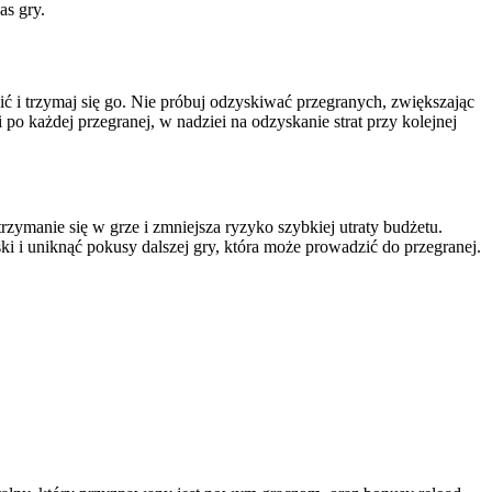
s gry.
cić i trzymaj się go. Nie próbuj odzyskiwać przegranych, zwiększając
 po każdej przegranej, w nadziei na odzyskanie strat przy kolejnej
trzymanie się w grze i zmniejsza ryzyko szybkiej utraty budżetu.
ki i uniknąć pokusy dalszej gry, która może prowadzić do przegranej.