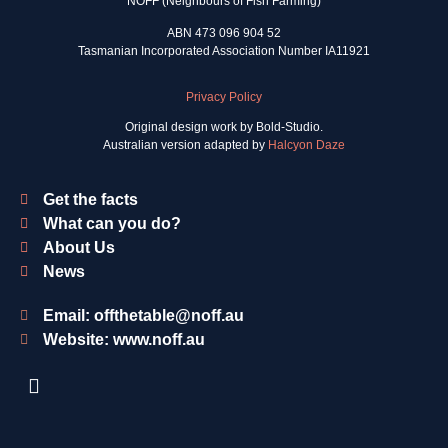
NOFF (Neighbours of Fish Farming)
ABN 473 096 904 52
Tasmanian Incorporated Association Number IA11921
Privacy Policy
Original design work by Bold-Studio.
Australian version adapted by
Halcyon Daze
Get the facts
What can you do?
About Us
News
Email: offthetable@noff.au
Website: www.noff.au