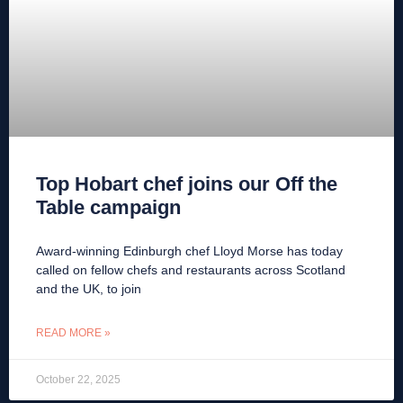
Top Hobart chef joins our Off the
Table campaign
Award-winning Edinburgh chef Lloyd Morse has today
called on fellow chefs and restaurants across Scotland
and the UK, to join
READ MORE »
October 22, 2025