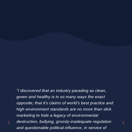
“I discovered that an industry parading as clean,
"E
green and healthy is in so many ways the exact
ha
opposite; that it’s claims of world’s best practice and
fa
high environment standards are no more than slick
fi
marketing to hide a legacy of environmental
un
destruction, bullying, grossly-inadequate regulation
su
and questionable political influence, in service of
pr