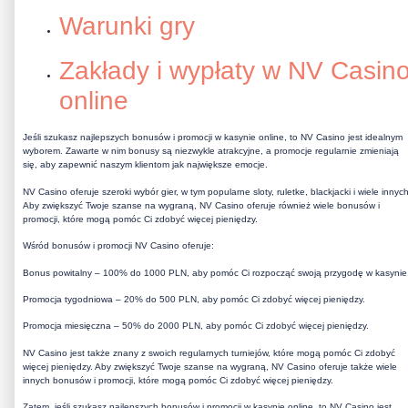
Warunki gry
Zakłady i wypłaty w NV Casin
online
Jeśli szukasz najlepszych bonusów i promocji w kasynie online, to NV Casino jest idealnym
wyborem. Zawarte w nim bonusy są niezwykle atrakcyjne, a promocje regularnie zmieniają
się, aby zapewnić naszym klientom jak największe emocje.
NV Casino oferuje szeroki wybór gier, w tym popularne sloty, ruletke, blackjacki i wiele innych
Aby zwiększyć Twoje szanse na wygraną, NV Casino oferuje również wiele bonusów i
promocji, które mogą pomóc Ci zdobyć więcej pieniędzy.
Wśród bonusów i promocji NV Casino oferuje:
Bonus powitalny – 100% do 1000 PLN, aby pomóc Ci rozpocząć swoją przygodę w kasynie
Promocja tygodniowa – 20% do 500 PLN, aby pomóc Ci zdobyć więcej pieniędzy.
Promocja miesięczna – 50% do 2000 PLN, aby pomóc Ci zdobyć więcej pieniędzy.
NV Casino jest także znany z swoich regularnych turniejów, które mogą pomóc Ci zdobyć
więcej pieniędzy. Aby zwiększyć Twoje szanse na wygraną, NV Casino oferuje także wiele
innych bonusów i promocji, które mogą pomóc Ci zdobyć więcej pieniędzy.
Zatem, jeśli szukasz najlepszych bonusów i promocji w kasynie online, to NV Casino jest