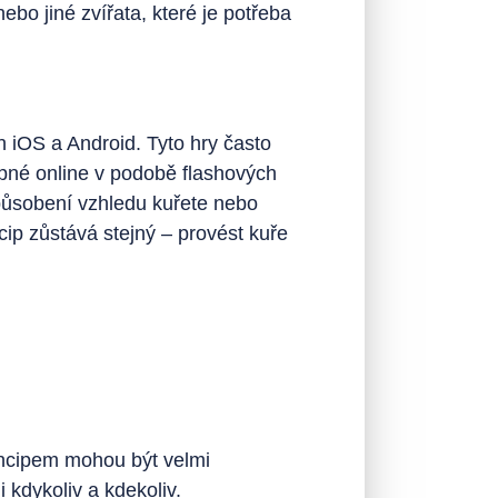
ebo jiné zvířata, které je potřeba
 iOS a Android. Tyto hry často
stupné online v podobě flashových
způsobení vzhledu kuřete nebo
ncip zůstává stejný – provést kuře
incipem mohou být velmi
 kdykoliv a kdekoliv.