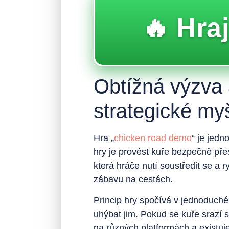
🔥 Hraj
Obtížná výzva 
strategické my
Hra „
chicken road demo
“ je jedn
hry je provést kuře bezpečně pře
která hráče nutí soustředit se a 
zábavu na cestách.
Princip hry spočívá v jednoduché
uhýbat jim. Pokud se kuře srazí s
na různých platformách a existuje