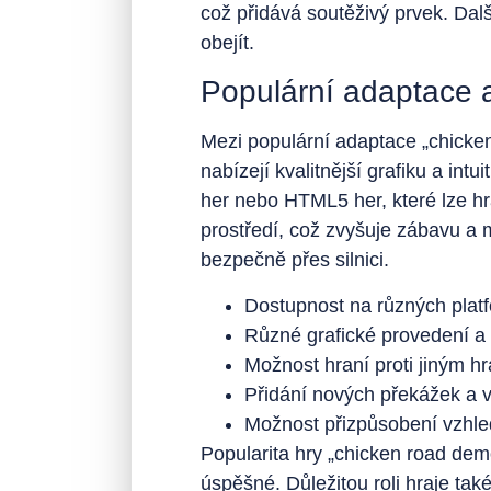
což přidává soutěživý prvek. Dalš
obejít.
Populární adaptace a 
Mezi populární adaptace „chicken
nabízejí kvalitnější grafiku a int
her nebo HTML5 her, které lze hr
prostředí, což zvyšuje zábavu a mo
bezpečně přes silnici.
Dostupnost na různých plat
Různé grafické provedení a
Možnost hraní proti jiným h
Přidání nových překážek a 
Možnost přizpůsobení vzhled
Popularita hry „chicken road de
úspěšné. Důležitou roli hraje tak