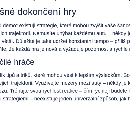
ěšné dokončení hry
d demo“ existují strategie, které mohou zvýšit vaše šanc
jich trajektorii. Nemusíte uhýbat každému autu – někdy 
 větší. Důležité je také udržet konstantní tempo – příliš 
, že každá hra je nová a vyžaduje pozornost a rychlé 
čilé hráče
lik tipů a triků, které mohou vést k lepším výsledkům. S
jich trajektorii. Využívejte mezery mezi auty – někdy j
u. Trénujte svou rychlost reakce – čím rychleji budete r
strategiemi – neexistuje jeden univerzální způsob, jak h