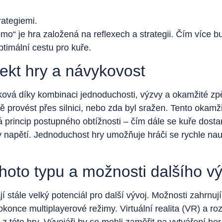
rategiemi.
mo“ je hra založená na reflexech a strategii. Čím více bu
timální cestu pro kuře.
ekt hry a návykovost
ová díky kombinaci jednoduchosti, výzvy a okamžité zpě
 provést přes silnici, nebo zda byl sražen. Tento okamž
princip postupného obtížnosti – čím dále se kuře dostane
 napětí. Jednoduchost hry umožňuje hráči se rychle nauči
hoto typu a možnosti dalšího v
 stále velký potenciál pro další vývoj. Možnosti zahrnují
konce multiplayerové režimy. Virtuální realita (VR) a ro