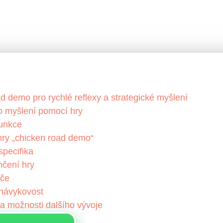
d demo pro rychlé reflexy a strategické myšlení
ho myšlení pomocí hry
funkce
hry „chicken road demo“
specifika
nčení hry
áče
 návykovost
a možnosti dalšího vývoje