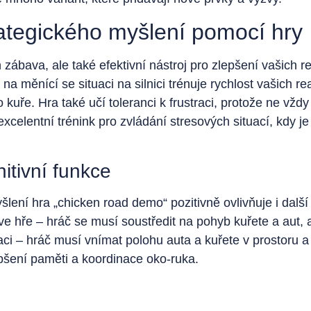
rategického myšlení pomocí hry
zábava, ale také efektivní nástroj pro zlepšení vašich r
na měnící se situaci na silnici trénuje rychlost vašich r
o kuře. Hra také učí toleranci k frustraci, protože ne vž
 excelentní trénink pro zvládání stresových situací, kdy j
itivní funkce
lení hra „chicken road demo“ pozitivně ovlivňuje i další
 ve hře – hráč se musí soustředit na pohyb kuřete a aut,
aci – hráč musí vnímat polohu auta a kuřete v prostoru 
pšení paměti a koordinace oko-ruka.