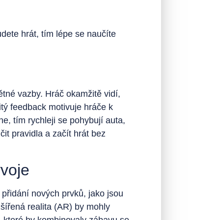
dete hrát, tím lépe se naučíte
tné vazby. Hráč okamžitě vidí,
itý feedback motivuje hráče k
, tím rychleji se pohybují auta,
t pravidla a začít hrát bez
ývoje
 přidání nových prvků, jako jsou
zšířená realita (AR) by mohly