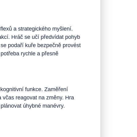
eflexů a strategického myšlení.
eakcí. Hráč se učí předvídat pohyb
dy se podaří kuře bezpečně provést
e potřeba rychle a přesně
 kognitivní funkce. Zaměření
 a včas reagovat na změny. Hra
a plánovat úhybné manévry.