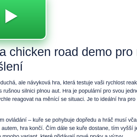
 ▶️
a chicken road demo pro r
šlení
oduchá, ale návyková hra, která testuje vaši rychlost rea
s rušnou silnici plnou aut. Hra je populární pro svou je
rychle reagovat na měnící se situaci. Je to ideální hra pr
m ovládání – kuře se pohybuje dopředu a hráč musí včas
 autem, hra končí. Čím dále se kuře dostane, tím vyšší j
 mnoho variant, které přidávají nové prvky a výzvy.