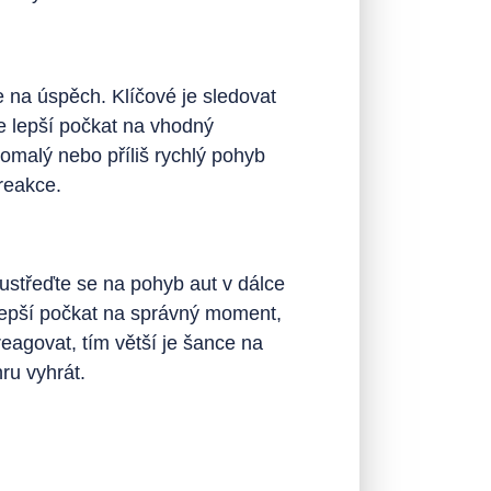
e na úspěch. Klíčové je sledovat
je lepší počkat na vhodný
pomalý nebo příliš rychlý pohyb
reakce.
oustřeďte se na pohyb aut v dálce
e lepší počkat na správný moment,
eagovat, tím větší je šance na
ru vyhrát.