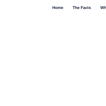
Home
The Facts
Wh
_a_chicken_road_d
July 8, 2026