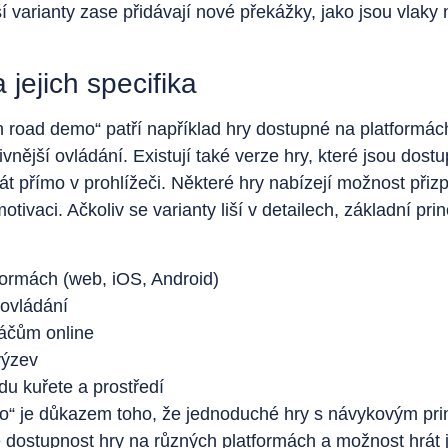
í varianty zase přidávají nové překážky, jako jsou vlaky n
jejich specifika
 road demo“ patří například hry dostupné na platformách
uitivnější ovládání. Existují také verze hry, které jsou do
át přímo v prohlížeči. Některé hry nabízejí možnost při
tivaci. Ačkoliv se varianty liší v detailech, základní pri
formách (web, iOS, Android)
 ovládání
ráčům online
výzev
u kuřete a prostředí
mo“ je důkazem toho, že jednoduché hry s návykovým pr
é dostupnost hry na různých platformách a možnost hrát ji