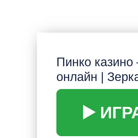
Пинко казино
онлайн | Зерк
▶️ ИГР