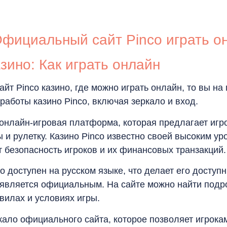
Официальный сайт Pinco играть о
зино: Как играть онлайн
т Pinco казино, где можно играть онлайн, то вы на 
аботы казино Pinco, включая зеркало и вход.
 онлайн-игровая платформа, которая предлагает игр
 и рулетку. Казино Pinco известно своей высоким ур
 безопасность игроков и их финансовых транзакций.
 доступен на русском языке, что делает его доступн
ык является официальным. На сайте можно найти по
авилах и условиях игры.
ркало официального сайта, которое позволяет игрокам