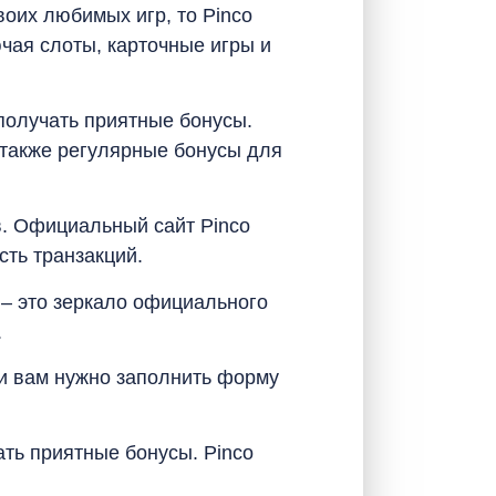
воих любимых игр, то Pinco
чая слоты, карточные игры и
получать приятные бонусы.
 также регулярные бонусы для
в. Официальный сайт Pinco
ть транзакций.
 – это зеркало официального
.
ии вам нужно заполнить форму
ать приятные бонусы. Pinco