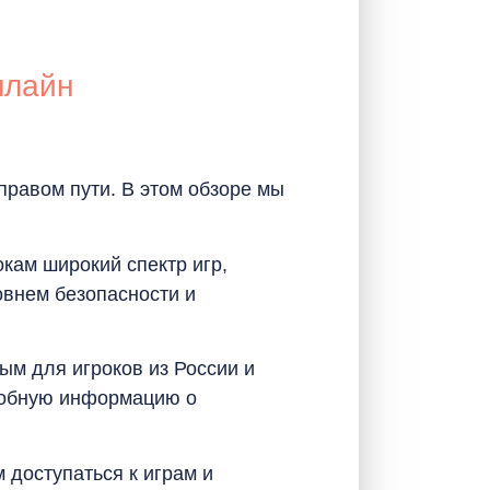
нлайн
правом пути. В этом обзоре мы
окам широкий спектр игр,
овнем безопасности и
ым для игроков из России и
дробную информацию о
 доступаться к играм и