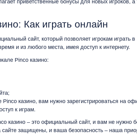
агает приветственные бонусы для новых игроков, а
зино: Как играть онлайн
ициальный сайт, который позволяет игрокам играть в 
время и из любого места, имея доступ к интернету.
кале Pinco казино:
йта;
е Pinco казино, вам нужно зарегистрироваться на оф
оступ к играм.
nco казино – это официальный сайт, и вам не нужно 
а сайте защищены, и ваша безопасность – наша прио