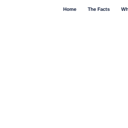
Home
The Facts
Wh
ный сайт Pinco иг
еркало и вход.218
June 1, 2026