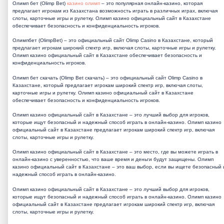
Олимп бет (Olimp Bet)
казино олимп
– это популярная онлайн-казино, которая
предлагает игрокам из Казахстана возможность играть в различных играх, включая
слоты, карточные игры и рулетку. Олимп казино официальный сайт в Казахстане
обеспечивает безопасность и конфиденциальность игроков.
Олимпбет (OlimpBet) – это официальный сайт Olimp Casino в Казахстане, который
предлагает игрокам широкий спектр игр, включая слоты, карточные игры и рулетку.
Олимп казино официальный сайт в Казахстане обеспечивает безопасность и
конфиденциальность игроков.
Олимп бет скачать (Olimp Bet скачать) – это официальный сайт Olimp Casino в
Казахстане, который предлагает игрокам широкий спектр игр, включая слоты,
карточные игры и рулетку. Олимп казино официальный сайт в Казахстане
обеспечивает безопасность и конфиденциальность игроков.
Олимп казино официальный сайт в Казахстане – это лучший выбор для игроков,
которые ищут безопасный и надежный способ играть в онлайн-казино. Олимп казино
официальный сайт в Казахстане предлагает игрокам широкий спектр игр, включая
слоты, карточные игры и рулетку.
Олимп казино официальный сайт в Казахстане – это место, где вы можете играть в
онлайн-казино с уверенностью, что ваше время и деньги будут защищены. Олимп
казино официальный сайт в Казахстане – это ваш выбор, если вы ищете безопасный 
надежный способ играть в онлайн-казино.
Олимп казино официальный сайт в Казахстане – это лучший выбор для игроков,
которые ищут безопасный и надежный способ играть в онлайн-казино. Олимп казино
официальный сайт в Казахстане предлагает игрокам широкий спектр игр, включая
слоты, карточные игры и рулетку.