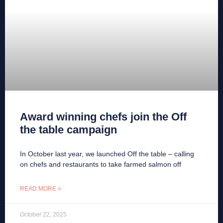
Award winning chefs join the Off
the table campaign
In October last year, we launched Off the table – calling
on chefs and restaurants to take farmed salmon off
READ MORE »
October 22, 2025