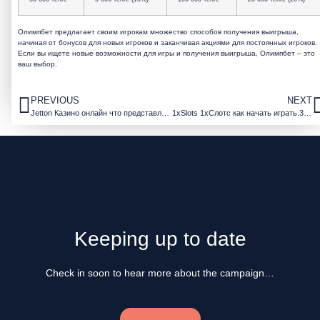
Олимпбет предлагает своим игрокам множество способов получения выигрыша,
начиная от бонусов для новых игроков и заканчивая акциями для постоянных игроков.
Если вы ищете новые возможности для игры и получения выигрыша, Олимпбет – это
ваш выбор.
PREVIOUS
NEXT
Jetton Казино онлайн что представляет собой игровая платформа.1978 (2)
1xSlots 1хСлотс как начать играть.3173
Keeping up to date
Check in soon to hear more about the campaign…