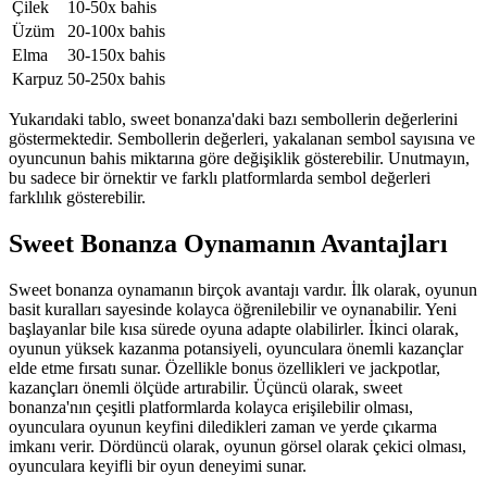
Çilek
10-50x bahis
Üzüm
20-100x bahis
Elma
30-150x bahis
Karpuz
50-250x bahis
Yukarıdaki tablo, sweet bonanza'daki bazı sembollerin değerlerini
göstermektedir. Sembollerin değerleri, yakalanan sembol sayısına ve
oyuncunun bahis miktarına göre değişiklik gösterebilir. Unutmayın,
bu sadece bir örnektir ve farklı platformlarda sembol değerleri
farklılık gösterebilir.
Sweet Bonanza Oynamanın Avantajları
Sweet bonanza oynamanın birçok avantajı vardır. İlk olarak, oyunun
basit kuralları sayesinde kolayca öğrenilebilir ve oynanabilir. Yeni
başlayanlar bile kısa sürede oyuna adapte olabilirler. İkinci olarak,
oyunun yüksek kazanma potansiyeli, oyunculara önemli kazançlar
elde etme fırsatı sunar. Özellikle bonus özellikleri ve jackpotlar,
kazançları önemli ölçüde artırabilir. Üçüncü olarak, sweet
bonanza'nın çeşitli platformlarda kolayca erişilebilir olması,
oyunculara oyunun keyfini diledikleri zaman ve yerde çıkarma
imkanı verir. Dördüncü olarak, oyunun görsel olarak çekici olması,
oyunculara keyifli bir oyun deneyimi sunar.