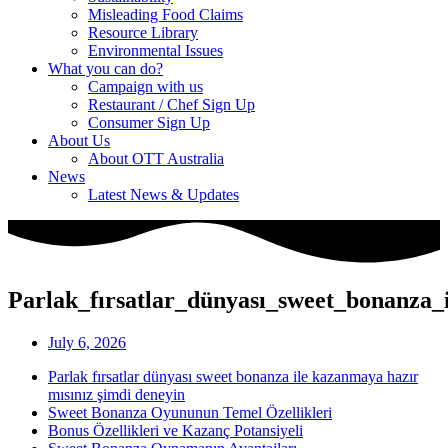
Misleading Food Claims
Resource Library
Environmental Issues
What you can do?
Campaign with us
Restaurant / Chef Sign Up
Consumer Sign Up
About Us
About OTT Australia
News
Latest News & Updates
Parlak_fırsatlar_dünyası_sweet_bonanza_
July 6, 2026
Parlak fırsatlar dünyası sweet bonanza ile kazanmaya hazır
mısınız şimdi deneyin
Sweet Bonanza Oyununun Temel Özellikleri
Bonus Özellikleri ve Kazanç Potansiyeli