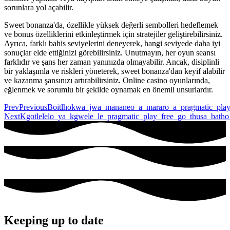
sorunlara yol açabilir.
Sweet bonanza'da, özellikle yüksek değerli sembolleri hedeflemek
ve bonus özelliklerini etkinleştirmek için stratejiler geliştirebilirsiniz.
Ayrıca, farklı bahis seviyelerini deneyerek, hangi seviyede daha iyi
sonuçlar elde ettiğinizi görebilirsiniz. Unutmayın, her oyun seansı
farklıdır ve şans her zaman yanınızda olmayabilir. Ancak, disiplinli
bir yaklaşımla ve riskleri yöneterek, sweet bonanza'dan keyif alabilir
ve kazanma şansınızı artırabilirsiniz. Online casino oyunlarında,
eğlenmek ve sorumlu bir şekilde oynamak en önemli unsurlardır.
Prev
Previous
Boitlhokwa_jwa_mananeo_a_mararo_a_pragmatic_play_
Next
Kgotlelelo_ya_kgwele_le_pragmatic_play_free_go_thusa_bath
Keeping up to date