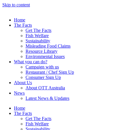
Skip to content
Home
The Facts
Get The Facts
Fish Welfare
Sustainability
Misleading Food Claims
Resource Library
Environmental Issues
What you can do?
Campaign with us
Restaurant / Chef Sign Up
Consumer Sign Up
About Us
About OTT Australia
News
Latest News & Updates
Home
The Facts
Get The Facts
Fish Welfare
Sustainability