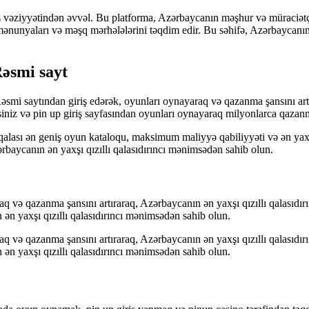
iş vəziyyətindən əvvəl. Bu platforma, Azərbaycanın məşhur və müraciətç
ənunyaları və məşq mərhələlərini təqdim edir. Bu səhifə, Azərbaycanı
Rəsmi sayt
əsmi saytından giriş edərək, oyunları oynayaraq və qazanma şansını artı
iniz və pin up giriş sayfasından oyunları oynayaraq milyonlarca qazanma
ı qalası ən geniş oyun kataloqu, maksimum maliyyə qabiliyyəti və ən yaxş
rbaycanın ən yaxşı qızıllı qalasıdırıncı mənimsədən sahib olun.
aq və qazanma şansını artıraraq, Azərbaycanın ən yaxşı qızıllı qalasıdı
ən yaxşı qızıllı qalasıdırıncı mənimsədən sahib olun.
aq və qazanma şansını artıraraq, Azərbaycanın ən yaxşı qızıllı qalasıdı
ən yaxşı qızıllı qalasıdırıncı mənimsədən sahib olun.