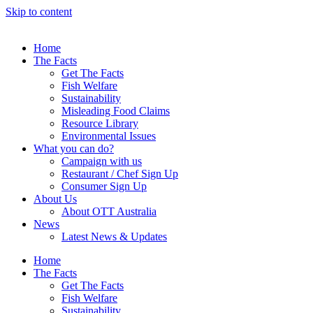
Skip to content
Home
The Facts
Get The Facts
Fish Welfare
Sustainability
Misleading Food Claims
Resource Library
Environmental Issues
What you can do?
Campaign with us
Restaurant / Chef Sign Up
Consumer Sign Up
About Us
About OTT Australia
News
Latest News & Updates
Home
The Facts
Get The Facts
Fish Welfare
Sustainability