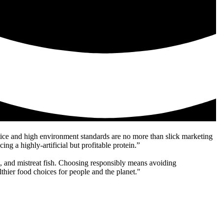
actice and high environment standards are no more than slick marketing
ng a highly-artificial but profitable protein.”
, and mistreat fish. Choosing responsibly means avoiding
thier food choices for people and the planet."