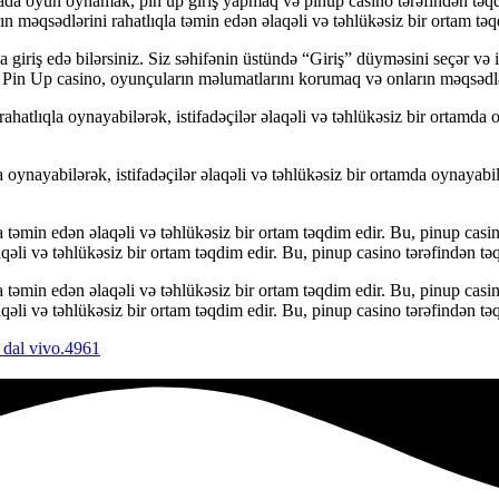
ada oyun oynamak, pin up giriş yapmaq və pinup casino tərəfindən təqd
n məqsədlərini rahatlıqla təmin edən əlaqəli və təhlükəsiz bir ortam təq
giriş edə bilərsiniz. Siz səhifənin üstündə “Giriş” düyməsini seçər və is
ir. Pin Up casino, oyunçuların məlumatlarını korumaq və onların məqsədlə
tlıqla oynayabilərək, istifadəçilər əlaqəli və təhlükəsiz bir ortamda 
oynayabilərək, istifadəçilər əlaqəli və təhlükəsiz bir ortamda oynayabi
a təmin edən əlaqəli və təhlükəsiz bir ortam təqdim edir. Bu, pinup casi
aqəli və təhlükəsiz bir ortam təqdim edir. Bu, pinup casino tərəfindən tə
a təmin edən əlaqəli və təhlükəsiz bir ortam təqdim edir. Bu, pinup casi
aqəli və təhlükəsiz bir ortam təqdim edir. Bu, pinup casino tərəfindən tə
i dal vivo.4961