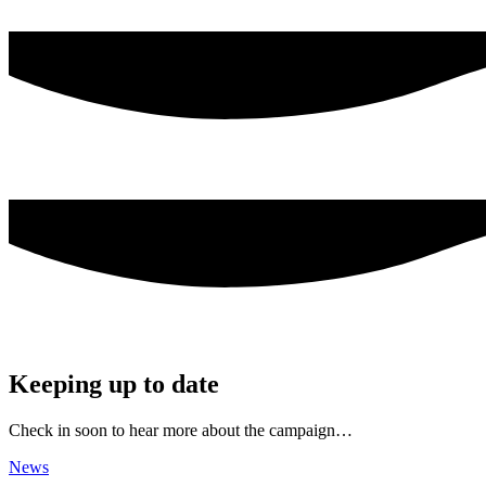
Keeping up to date
Check in soon to hear more about the campaign…
News