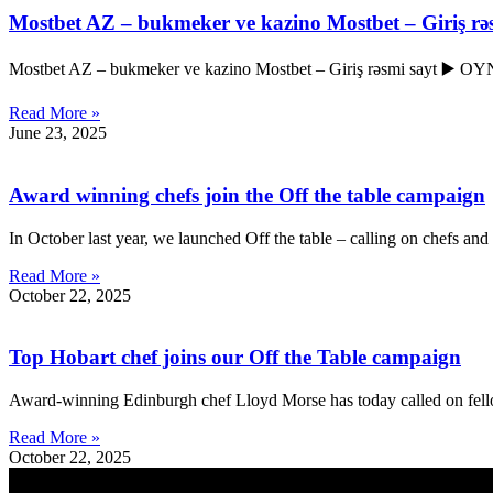
Mostbet AZ – bukmeker ve kazino Mostbet – Giriş rə
Mostbet AZ – bukmeker ve kazino Mostbet – Giriş rəsmi sayt ▶️ O
Read More »
June 23, 2025
Award winning chefs join the Off the table campaign
In October last year, we launched Off the table – calling on chefs and
Read More »
October 22, 2025
Top Hobart chef joins our Off the Table campaign
Award-winning Edinburgh chef Lloyd Morse has today called on fellow
Read More »
October 22, 2025