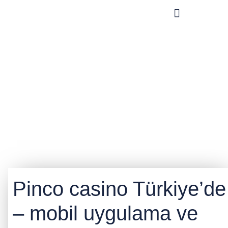
What you can do?
Pinco casino Trkiyede mobil
uygulama ve eriim.5938
June 26, 2026
Pinco casino Türkiye’de
– mobil uygulama ve