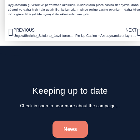
Uygulamanın güvenlik ve performans özellikleri, kullanıcıların pinco casino deneyimini daha
güvenli ve daha hızlı hale getirir. Bu, kullanıcıların pinco online casino oyunlarını daha iyi ve
daha güvenli bir şekilde oynayabilecekleri anlamına gelir.
PREVIOUS
NEXT
Ungewöhnliche_Spielorte_faszinierende_Strategien_und_das_mafia_casino_im_Zentru
Pin Up Casino – Azrbaycanda onlayn kazino Pin-Up.8876 (3)
Keeping up to date
Check in soon to hear more about the campaign…
News