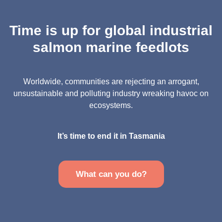
Time is up for global industrial
salmon marine feedlots
Worldwide, communities are rejecting an arrogant,
unsustainable and polluting industry wreaking havoc on
ecosystems.
It’s time to end it in Tasmania
What can you do?