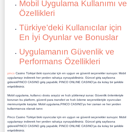
Mobil Uygulama Kullanımı ve
Özellikleri
Türkiye’deki Kullanıcılar için
En İyi Oyunlar ve Bonuslar
Uygulamanın Güvenlik ve
Performans Özellikleri
pinco
Casino Türkiye’deki oyuncular için en uygun ve güvenli seçenekler sunuyor. Mobil
uygulamayı indirerek her yerden rahatça oynayabilirsiniz. Güncel giriş sayfasına
giderekPINCO CASINO giriş yapabilir, PINCO ONLINE CASINO’ya da kolay bir şekilde
erişebilirsiniz.
Mobil uygulama, kullanıcı dostu arayüz ve hızlı yüklemeyi sunar. Güvenlik önlemleriyle
korunan bu platform, güvenli para transferi ve hızlı ödeme seçenekleriyle oyuncuları
memnuniyetle karşılar. Mobil uygulama,PINCO CASINO’yu her zaman ve her yerden
kullanmanıza olanak tanır.
Pinco Casino Türkiye’deki oyuncular için en uygun ve güvenli seçenekler sunuyor. Mobil
uygulamayı indirerek her yerden rahatça oynayabilirsiniz. Güncel giriş sayfasına
giderekPINCO CASINO giriş yapabilir, PINCO ONLINE CASINO’ya da kolay bir şekilde
erişebilirsiniz.