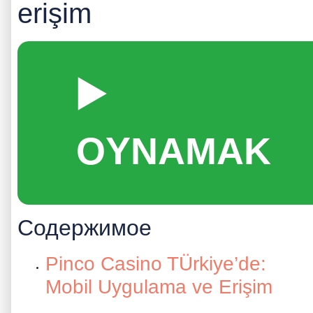
erişim
▶️
OYNAMAK
Содержимое
Pinco Casino TÜrkiye’de:
Mobil Uygulama ve Erişim