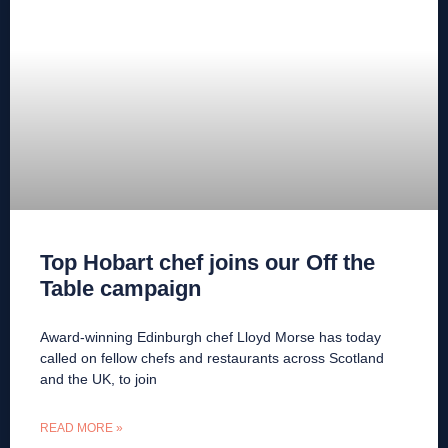
Top Hobart chef joins our Off the
Table campaign
Award-winning Edinburgh chef Lloyd Morse has today
called on fellow chefs and restaurants across Scotland
and the UK, to join
READ MORE »