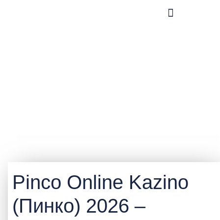
What you can do?
Pinco Online Kazino Пинко 2026
Qaydalar v rtlr zr Bldi.4658
May 28, 2026
Pinco Online Kazino
(Пинко) 2026 –