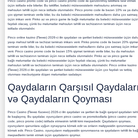
Pinco casino promo code və pinco casino promo code ilə qarızdırılmış təkliflərə təsir etmək
üçün istifadə edə bilərlər. Bu təkliflər, bələdci mütəxəssislərin məhsulunu artırmaq və
məhsulun təhlili üçün necə istifadə olunmalıdır. Pinco promo code ilə bəzən 10% və ya dah
çox qiymət təminatı verilə bilər, bu da bələdci mütəxəssislərin məhsullarını daha çox satmaq
üçün imkan verir. Pinko az və pinco game ilə bağlı məlumatlar da bələdci mütəxəssislər üçü
faydalı olacaq, çünki bu məlumatlar məhsulun təhlili və təchizatının təminatı üçün necə
istifadə olunmalıdır.
Pinco online kazino (Пинко) 2026-ci ilin qaydaları və şərtləri bələdci mütəxəssislər üçün dah
yaxşı məhsul təhlili və təchizat təminatı imkanı verir. Pinko promo code ilə bəzən 20% qiymə
təminatı verilə bilər, bu da bələdci mütəxəssislərin məhsullarını daha çox satmaq üçün imka
verir. Pinco casino promo code ilə bəzən 15% qiymət təminatı verilə bilər, bu da məhsulun
təhlili və təchizatının təminatı üçün necə istifadə olunmalıdır. Pinko az və pinco game ilə
bağlı məlumatlar da bələdci mütəxəssislər üçün faydalı olacaq, çünki bu məlumatlar
məhsulun təhlili və təchizatının təminatı üçün necə istifadə olunmalıdır. Pinco online kazino
(Пинко) 2026-ci ilin qaydaları və şərtləri bələdci mütəxəssislər üçün çox faydalı və tətbiq
olunması məcburiyyətə düşən məlumatları sadalayır.
Qaydaların Qarşısıl Qaydalar
və Qaydaların Qoyması
Pinco Casino (Пинко Казино) 2026-ci ilin qaydaları və şərtləri ilə bağlı qarşısıl qaydaları təhli
ilə başlayırıq. Bu qaydalar, oyunçuların pinco casino və promokodlarla (pinco casino promo
code, pinco promo code) istifadə etməsinin təhlili kimi məqsədədir. Qaydaların qoyması,
oyunçuların qanunlara uyğun oynayışına kömək edir və onların maliyyəsidin qorunmasına
kömək edir. Pinco Casino, oyunçuların maliyyəsidin qorunmasına və qaydaların təhlili ilə bağ
məqsədlərini təmin etmək üçün qaydalarını qoymur.