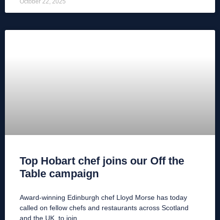
October 22, 2025
Top Hobart chef joins our Off the
Table campaign
Award-winning Edinburgh chef Lloyd Morse has today
called on fellow chefs and restaurants across Scotland
and the UK, to join