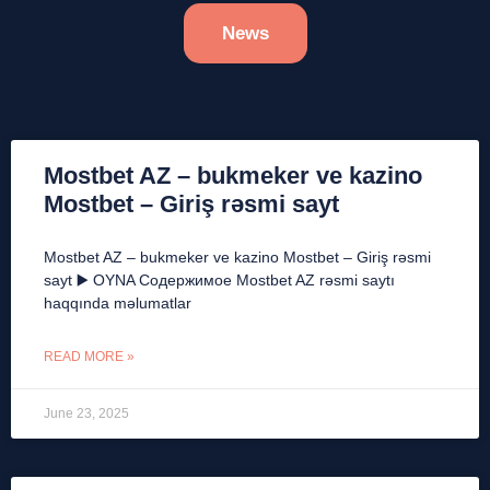
News
Mostbet AZ – bukmeker ve kazino
Mostbet – Giriş rəsmi sayt
Mostbet AZ – bukmeker ve kazino Mostbet – Giriş rəsmi
sayt ▶️ OYNA Содержимое Mostbet AZ rəsmi saytı
haqqında məlumatlar
READ MORE »
June 23, 2025