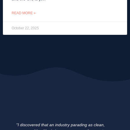
READ MORE »
October 22, 2025
“I discovered that an industry parading as clean,
"E