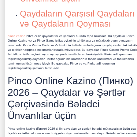
Qaydaların Qarşısıl Qaydaları
və Qaydaların Qoyması
pinco casino
2026-ci ilin qaydalarını və şərtlərini burada tapa bilərsiniz. Bu qaydalar, Pinco
Online Kazino və ya Pinco Game istifadəçilərinin təhlükəsiz və mürəkkəb oyun oynayışını
təmin edir. Pinco Promo Code və Pinko Az ilə birlikdə, istifadəçilərə qarşılıq verilən tək təklikl
və təkliflər haqqında məlumatlar burada mövcuddur. Bu qaydalar, Pinco Casino Promo Cod
ilə birlikdə, istifadəçilərin oyun oynayışında təsirli olaraq funksiyalıdir. Pinko adlı qurumun
təşkilatlaşdırılmış qaydaları, istifadəçilərin məlumatlarının təsdiqləndirilməsi və təhlükəsizlik
təmin etməsi üçün necə işləyir. Bu qaydalar, Pinco və ya Pinko adlı qurumun
təşkilatlaşdırılmış şərtlərini təmin edir.
Pinco Online Kazino (Пинко)
2026 – Qaydalar və Şərtlər
Çərçivəsində Bələdci
Ünvanlılar üçün
Pinco online kazino (Пинко) 2026-ci ilin qaydaları və şərtləri bələdci mütəxəssislər üçün çox
faydalı və tətbiq olunması məcburiyyətə düşən məlumatları sadalayır. Bələdci mütəxəssislər,