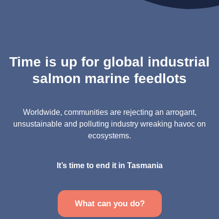
Time is up for global industrial
salmon marine feedlots
Worldwide, communities are rejecting an arrogant,
unsustainable and polluting industry wreaking havoc on
ecosystems.
It’s time to end it in Tasmania
What can you do?