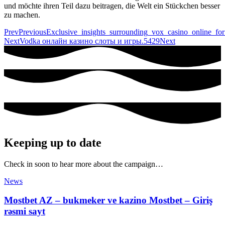
und möchte ihren Teil dazu beitragen, die Welt ein Stückchen besser
zu machen.
Prev
Previous
Exclusive_insights_surrounding_vox_casino_online_for
Next
Vodka онлайн казино слоты и игры.5429
Next
Keeping up to date
Check in soon to hear more about the campaign…
News
Mostbet AZ – bukmeker ve kazino Mostbet – Giriş
rəsmi sayt