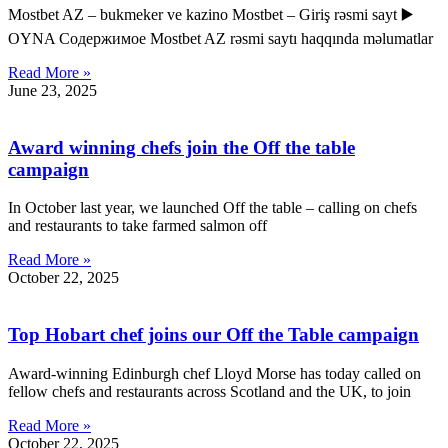
Mostbet AZ – bukmeker ve kazino Mostbet – Giriş rəsmi sayt ▶️
OYNA Содержимое Mostbet AZ rəsmi saytı haqqında məlumatlar
Read More »
June 23, 2025
Award winning chefs join the Off the table
campaign
In October last year, we launched Off the table – calling on chefs
and restaurants to take farmed salmon off
Read More »
October 22, 2025
Top Hobart chef joins our Off the Table campaign
Award-winning Edinburgh chef Lloyd Morse has today called on
fellow chefs and restaurants across Scotland and the UK, to join
Read More »
October 22, 2025