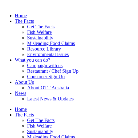
Skip
to
Home
content
The Facts
Get The Facts
Fish Welfare
Sustainability
Misleading Food Claims
Resource Library
Environmental Issues
What you can do?
Campaign with us
Restaurant / Chef Sign Up
Consumer Sign Up
About Us
About OTT Australia
News
Latest News & Updates
Home
The Facts
Get The Facts
Fish Welfare
Sustainability
Misleading Food Claims