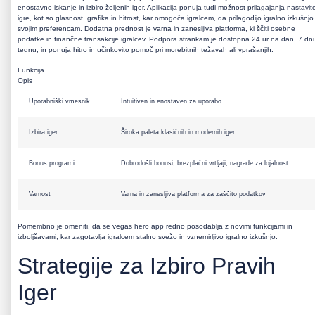
enostavno iskanje in izbiro željenih iger. Aplikacija ponuja tudi možnost prilagajanja nastavit
igre, kot so glasnost, grafika in hitrost, kar omogoča igralcem, da prilagodijo igralno izkušnjo
svojim preferencam. Dodatna prednost je varna in zanesljiva platforma, ki ščiti osebne
podatke in finančne transakcije igralcev. Podpora strankam je dostopna 24 ur na dan, 7 dni
tednu, in ponuja hitro in učinkovito pomoč pri morebitnih težavah ali vprašanjih.
Funkcija
Opis
Uporabniški vmesnik
Intuitiven in enostaven za uporabo
Izbira iger
Široka paleta klasičnih in modernih iger
Bonus programi
Dobrodošli bonusi, brezplačni vrtljaji, nagrade za lojalnost
Varnost
Varna in zanesljiva platforma za zaščito podatkov
Pomembno je omeniti, da se vegas hero app redno posodablja z novimi funkcijami in
izboljšavami, kar zagotavlja igralcem stalno svežo in vznemirljivo igralno izkušnjo.
Strategije za Izbiro Pravih
Iger