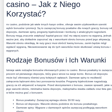
casino – Jak z Niego
Korzystać?
nv casino
, podobnie jak wiele innych kasyn online, oferuje swoim użytkownikom szeroki
wybór bonusów i promocji. Są to zazwyczaj bonusy powitalne dla nowych graczy, bonusy o
depozytu, darmowe spiny, programy lojalnościowe i konkursy z atrakcyjnymi nagrodami.
Bonusy mogą znacznie zwiększyć kapitał gracza i dać mu więcej szans na wygraną, jednak
ważne jest, aby dokładnie zapoznać się z warunkami obrotu bonusu przed jego aktywacją.
Warunki obrotu określają, ile razy gracz musi obrócić kwotą bonusu, zanim będzie mógł
wypłacić wygraną. Niezastosowanie się do tych warunków może skutkować utratą bonusu i
wygranych.
Rodzaje Bonusów i Ich Warunki
Istnieje wiele rodzajów bonusów oferowanych przez
nv casino
. Bonus powitalny to zazwycz
procent od pierwszego depozytu, który gracz wnosi na swoje konto. Bonus od depozytu
może być oferowany również przy kolejnych wpłatach. Darmowe spiny to możliwość
zakręcenia bębnami slotu bez ponoszenia kosztów. Programy lojalnościowe nagradzają
graczy za ich aktywność w kasynie. Przed skorzystaniem z bonusu, zawsze sprawdź, jakie 
jego warunki obrotu, minimalna kwota depozytu, maksymalna stawka zakładu oraz lista gier,
w które można grać z bonusem.
Bonus powitalny: Zazwyczaj wymaga obrotu 30-50 razy.
Bonus od depozytu: Warunki obrotu podobne do bonusu powitalnego.
Darmowe spiny: Wygrane z darmowych spinów zazwyczaj podlegają warunkom
obrotu.