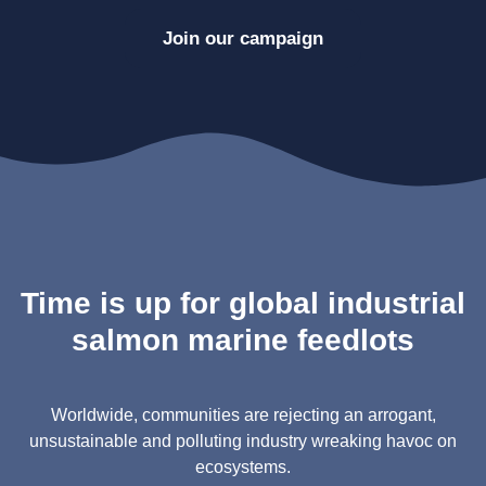
Join our campaign
Time is up for global industrial
salmon marine feedlots
Worldwide, communities are rejecting an arrogant,
unsustainable and polluting industry wreaking havoc on
ecosystems.