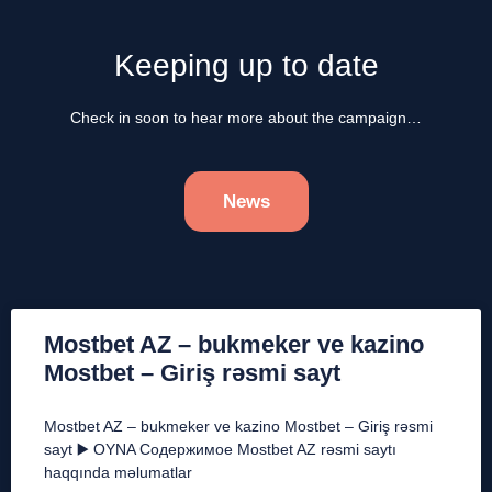
Keeping up to date
Check in soon to hear more about the campaign…
News
Mostbet AZ – bukmeker ve kazino
Mostbet – Giriş rəsmi sayt
Mostbet AZ – bukmeker ve kazino Mostbet – Giriş rəsmi
sayt ▶️ OYNA Содержимое Mostbet AZ rəsmi saytı
haqqında məlumatlar