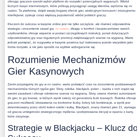
oferując graczom szeroki wybór platform do rozrywki i potencjalnych wygranych. Wśród
licznych kasyn internetowych, które próbują przyciągnąć uwagę klientów, wyróżnia się
nv
casino
. Ta platforma, dzięki swojej bogatej ofercie gier, atrakcyjnym bonusom i intuicyjnemu
interfejsowi, zyskuje coraz większą popularność wśród polskich graczy.
Kluczem do sukcesu w kasynie online jest nie tylko szczęście, ale również odpowiednia
strategia i zrozumienie zasad gry.
nv casino
, dbając o komfort i bezpieczeństwo swoich
użytkowników, oferuje wsparcie w postaci szczegółowych instrukcji, porad dotyczących
odpowiedzialnej gry oraz regularnych promocji zwiększających szanse na wygraną. Warto
jednak pamiętać, że rozgrywka w kasynie powinna być traktowana przede wszystkim jako
forma rozrywki, a nie jako sposób na szybkie wzbogacenie się.
Rozumienie Mechanizmów
Gier Kasynowych
Zanim przystąpimy do gry w
nv casino
, warto poświęcić czas na zrozumienie podstawowych
mechanizmów różnych typów gier. Sloty, ruletka, blackjack, poker – każda z nich rządzi się
swoimi zasadami i oferuje odmienne szanse na wygraną. Sloty, zwane również automatami
do gier, to gry losowe, w których wynik zależy od generatora liczb losowych. Ruletka oferuje
graczom możliwość obstawiania na konkretne liczby, kolory lub kombinacje, a wynik jest
determinowany przez obrót kołem ruletki i kulką. Blackjack, znany również jako 21, wymaga
od gracza umiejętności strategicznego myślenia i podejmowania decyzji w oparciu o karty,
które otrzymuje.
Strategie w Blackjacku – Klucz d