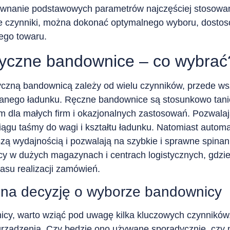
ównanie podstawowych parametrów najczęściej stosowan
e czynniki, można dokonać optymalnego wyboru, dosto
nego towaru.
yczne bandownice – co wybrać
czną bandownicą zależy od wielu czynników, przede ws
anego ładunku. Ręczne bandownice są stosunkowo tanie
m dla małych firm i okazjonalnych zastosowań. Pozwalaj
iągu taśmy do wagi i kształtu ładunku. Natomiast auto
zą wydajnością i pozwalają na szybkie i sprawne spinanie
cy w dużych magazynach i centrach logistycznych, gdzi
asu realizacji zamówień.
 na decyzję o wyborze bandownicy
cy, warto wziąć pod uwagę kilka kluczowych czynników
rządzenia. Czy będzie ono używane sporadycznie, czy n