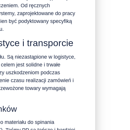
aczeniem. Od ręcznych
stemy, zaprojektowane do pracy
ien być podyktowany specyfiką
u.
tyce i transporcie
u. Są niezastąpione w logistyce,
elem jest solidne i trwałe
 czy uszkodzeniom podczas
enie czasu realizacji zamówień i
przewożone towary wymagają
unków
 materiału do spinania
). Taśmy PP są tańsze i bardziej