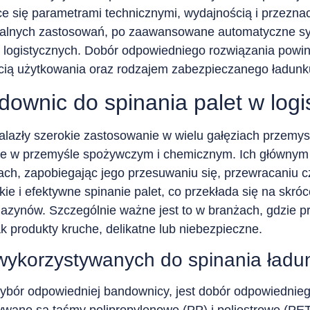
ące się parametrami technicznymi, wydajnością i przezn
nalnych zastosowań, po zaawansowane automatyczne sy
 logistycznych. Dobór odpowiedniego rozwiązania powin
cią użytkowania oraz rodzajem zabezpieczanego ładunk
wnic do spinania palet w logis
lazły szerokie zastosowanie w wielu gałęziach przemysł
kże w przemyśle spożywczym i chemicznym. Ich głównym c
ach, zapobiegając jego przesuwaniu się, przewracaniu
ie i efektywne spinanie palet, co przekłada się na skróc
azynów. Szczególnie ważne jest to w branżach, gdzie 
ak produkty kruche, delikatne lub niebezpieczne.
wykorzystywanych do spinania ład
bór odpowiedniej bandownicy, jest dobór odpowiedniego
ywane są taśmy polipropylenowe (PP) i poliestrowe (PET