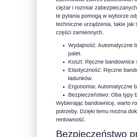
ciężar i rozmiar zabezpieczanyc
te pytania pomogą w wyborze od
techniczne urządzenia, takie jak
części zamiennych.
Wydajność:
Automatyczne ba
palet.
Koszt:
Ręczne bandownice są
Elastyczność:
Ręczne bandow
ładunków.
Ergonomia:
Automatyczne ban
Bezpieczeństwo:
Oba typy b
Wybierając bandownicę, warto roz
potrzeby. Dzięki temu można dok
rentowność.
Bezpieczeństwo pr