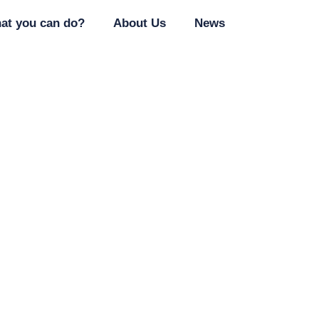
at you can do?
About Us
News
adunku_i_bandownic