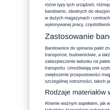
różne typy tych urządzeń, różni
bandownic, idealnych do okazjo
w dużych magazynach i centrach
wykonywanej pracy, częstotliwoś
Zastosowanie bando
Bandownice do spinania palet zna
transporcie, budownictwie, a ta
zabezpieczenie ładunku na palet
transportu. Umożliwiają one szybk
zwiększenie przepustowości mag
szczególnej ostrożności, takich j
Rodzaje materiałów 
Równie ważnym aspektem, jak wy
ładunków. Najczęściej wykorzyst