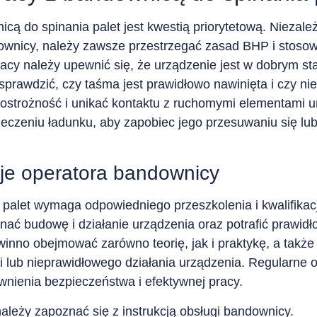
cą do spinania palet jest kwestią priorytetową. Niezal
ownicy, należy zawsze przestrzegać zasad BHP i stoso
acy należy upewnić się, że urządzenie jest w dobrym st
sprawdzić, czy taśma jest prawidłowo nawinięta i czy n
strożność i unikać kontaktu z ruchomymi elementami u
eczeniu ładunku, aby zapobiec jego przesuwaniu się lu
acje operatora bandownicy
palet wymaga odpowiedniego przeszkolenia i kwalifikacj
ać budowę i działanie urządzenia oraz potrafić prawi
inno obejmować zarówno teorię, jak i praktykę, a także 
 lub nieprawidłowego działania urządzenia. Regularne o
wnienia bezpieczeństwa i efektywnej pracy.
leży zapoznać się z instrukcją obsługi bandownicy.