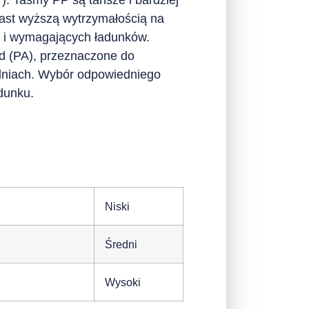
iast wyższą wytrzymałością na
ch i wymagających ładunków.
id (PA), przeznaczone do
odniach. Wybór odpowiedniego
dunku.
Niski
Średni
Wysoki