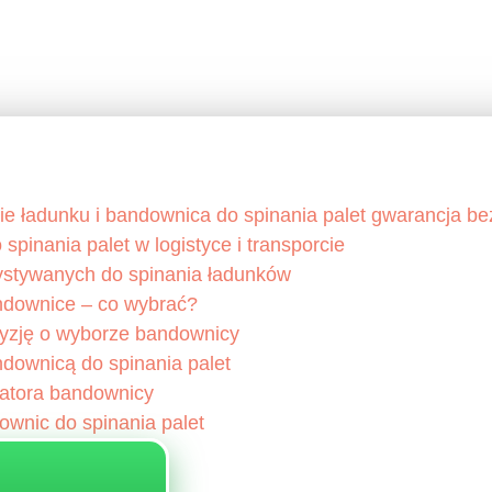
ie ładunku i bandownica do spinania palet gwarancja b
pinania palet w logistyce i transporcie
ystywanych do spinania ładunków
downice – co wybrać?
cyzję o wyborze bandownicy
downicą do spinania palet
eratora bandownicy
ownic do spinania palet