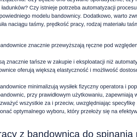
h ładunków? Czy istnieje potrzeba automatyzacji proces
powiedniego modelu bandownicy. Dodatkowo, warto zwr
 siła naciągu taśmy, prędkość pracy, rodzaj materiału ta
ndownice znacznie przewyższają ręczne pod względem p
 znacznie tańsze w zakupie i eksploatacji niż automat
nice oferują większą elastyczność i możliwość dostos
downice minimalizują wysiłek fizyczny operatora i pop
andownic, przy prawidłowym użytkowaniu, zapewniają 
ważyć wszystkie za i przeciw, uwzględniając specyfikę s
onać optymalnego wyboru, który przełoży się na efekty
acy z bandownicą do spinania 