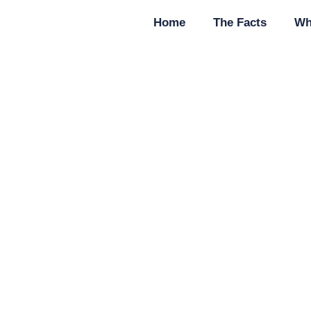
Home
The Facts
Wh
_zabezpieczenie_ł
July 3, 2026