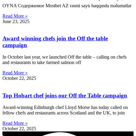
OYNA Содержимое Mostbet AZ rəsmi saytı haqqında məlumatlar
Read More »
June 23, 2025
Award winning chefs join the Off the table
campaign
In October last year, we launched Off the table – calling on chefs
and restaurants to take farmed salmon off
Read More »
October 22, 2025
Top Hobart chef joins our Off the Table campaign
Award-winning Edinburgh chef Lloyd Morse has today called on
fellow chefs and restaurants across Scotland and the UK, to join
Read More »
October 22, 2025