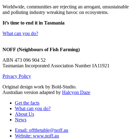
Worldwide, communities are rejecting an arrogant, unsustainable
and polluting industry wreaking havoc on ecosystems.
It’s time to end it in Tasmania
What can you do?
NOFF (Neighbours of Fish Farming)
ABN 473 096 904 52
Tasmanian Incorporated Association Number IA11921
Privacy Policy
Original design work by Bold-Studio.
Australian version adapted by
Halcyon Daze
Get the facts
What can you do?
About Us
News
Email: offthetable@noff.au
Website: www.noff.au