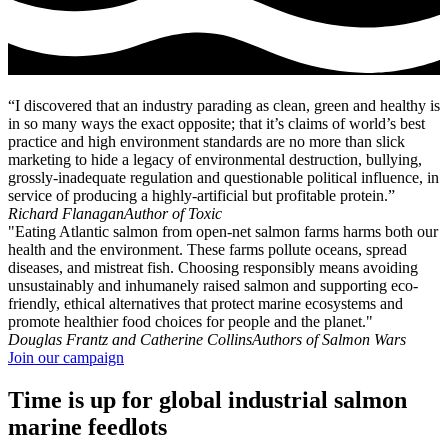
“I discovered that an industry parading as clean, green and healthy is
in so many ways the exact opposite; that it’s claims of world’s best
practice and high environment standards are no more than slick
marketing to hide a legacy of environmental destruction, bullying,
grossly-inadequate regulation and questionable political influence, in
service of producing a highly-artificial but profitable protein.”
Richard Flanagan
Author of Toxic
"Eating Atlantic salmon from open-net salmon farms harms both our
health and the environment. These farms pollute oceans, spread
diseases, and mistreat fish. Choosing responsibly means avoiding
unsustainably and inhumanely raised salmon and supporting eco-
friendly, ethical alternatives that protect marine ecosystems and
promote healthier food choices for people and the planet."
Douglas Frantz and Catherine Collins
Authors of Salmon Wars
Join our campaign
Time is up for global industrial salmon
marine feedlots