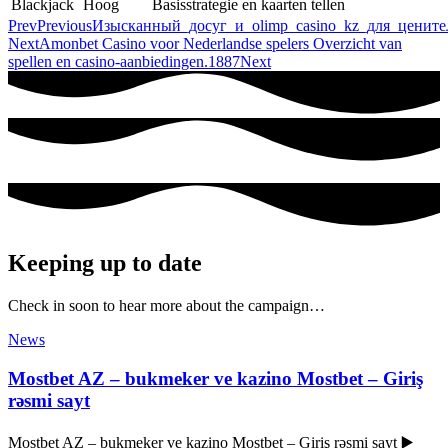
Blackjack
Hoog
Basisstrategie en kaarten tellen
Prev
Previous
Изысканный_досуг_и_olimp_casino_kz_для_цените
Next
Amonbet Casino voor Nederlandse spelers Overzicht van
spellen en casino-aanbiedingen.1887
Next
Keeping up to date
Check in soon to hear more about the campaign…
News
Mostbet AZ – bukmeker ve kazino Mostbet – Giriş
rəsmi sayt
Mostbet AZ – bukmeker ve kazino Mostbet – Giriş rəsmi sayt ▶️