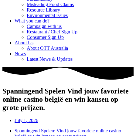
Misleading Food Claims
Resource Library
Environmental Issues
What you can do?
Campaign with us
Restaurant / Chef Sign Up
Consumer Sign Up
About Us
About OTT Australia
News
Latest News & Updates
Spanningend Spelen Vind jouw favoriete
online casino belgië en win kansen op
grote prijzen.
July 1, 2026
Spanningend Spelen: Vind jouw favoriete online casino