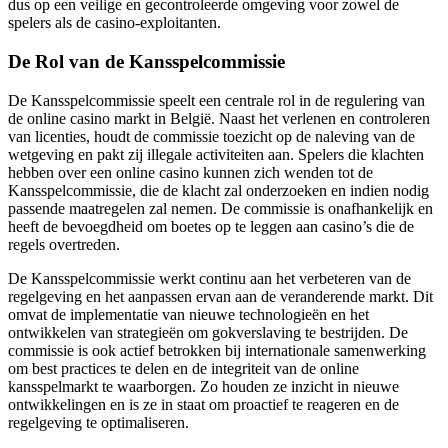
dus op een veilige en gecontroleerde omgeving voor zowel de
spelers als de casino-exploitanten.
De Rol van de Kansspelcommissie
De Kansspelcommissie speelt een centrale rol in de regulering van
de online casino markt in België. Naast het verlenen en controleren
van licenties, houdt de commissie toezicht op de naleving van de
wetgeving en pakt zij illegale activiteiten aan. Spelers die klachten
hebben over een online casino kunnen zich wenden tot de
Kansspelcommissie, die de klacht zal onderzoeken en indien nodig
passende maatregelen zal nemen. De commissie is onafhankelijk en
heeft de bevoegdheid om boetes op te leggen aan casino’s die de
regels overtreden.
De Kansspelcommissie werkt continu aan het verbeteren van de
regelgeving en het aanpassen ervan aan de veranderende markt. Dit
omvat de implementatie van nieuwe technologieën en het
ontwikkelen van strategieën om gokverslaving te bestrijden. De
commissie is ook actief betrokken bij internationale samenwerking
om best practices te delen en de integriteit van de online
kansspelmarkt te waarborgen. Zo houden ze inzicht in nieuwe
ontwikkelingen en is ze in staat om proactief te reageren en de
regelgeving te optimaliseren.