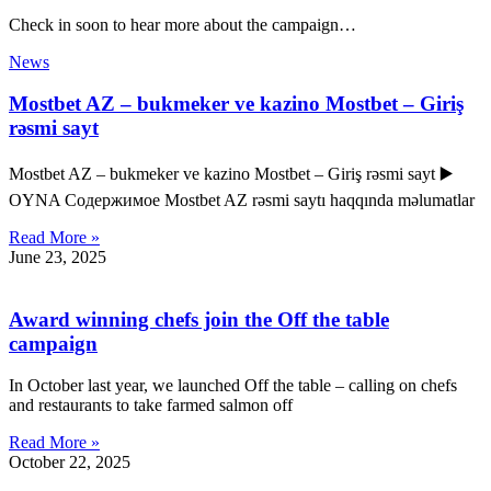
Check in soon to hear more about the campaign…
News
Mostbet AZ – bukmeker ve kazino Mostbet – Giriş
rəsmi sayt
Mostbet AZ – bukmeker ve kazino Mostbet – Giriş rəsmi sayt ▶️
OYNA Содержимое Mostbet AZ rəsmi saytı haqqında məlumatlar
Read More »
June 23, 2025
Award winning chefs join the Off the table
campaign
In October last year, we launched Off the table – calling on chefs
and restaurants to take farmed salmon off
Read More »
October 22, 2025