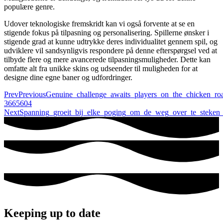
populære genre.
Udover teknologiske fremskridt kan vi også forvente at se en
stigende fokus på tilpasning og personalisering. Spillerne ønsker i
stigende grad at kunne udtrykke deres individualitet gennem spil, og
udviklere vil sandsynligvis respondere på denne efterspørgsel ved at
tilbyde flere og mere avancerede tilpasningsmuligheder. Dette kan
omfatte alt fra unikke skins og udseender til muligheden for at
designe dine egne baner og udfordringer.
Prev
Previous
Genuine_challenge_awaits_players_on_the_chicken_ro
3665604
Next
Spanning_groeit_bij_elke_poging_om_de_weg_over_te_steken
Keeping up to date