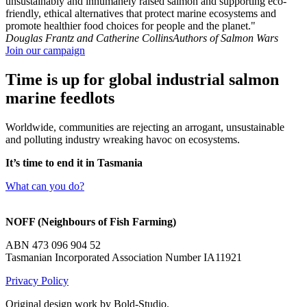
unsustainably and inhumanely raised salmon and supporting eco-
friendly, ethical alternatives that protect marine ecosystems and
promote healthier food choices for people and the planet."
Douglas Frantz and Catherine Collins
Authors of Salmon Wars
Join our campaign
Time is up for global industrial salmon
marine feedlots
Worldwide, communities are rejecting an arrogant, unsustainable
and polluting industry wreaking havoc on ecosystems.
It’s time to end it in Tasmania
What can you do?
NOFF (Neighbours of Fish Farming)
ABN 473 096 904 52
Tasmanian Incorporated Association Number IA11921
Privacy Policy
Original design work by Bold-Studio.