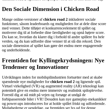
Den Sociale Dimension i Chicken Road
Mange online-versioner af
chicken road 2
inkluderer sociale
funktioner, såsom leaderboards og muligheden for at dele dine score
med venner. Dette tilføjer et konkurrenceelement til spillet og
motiverer dig til at forbedre dine færdigheder og opnå højere score.
Du kan se, hvordan du klarer dig i forhold til andre spillere fra hele
verden, og du kan udfordre dine venner til at slå din rekord. Den
sociale dimension af spillet kan gøre det endnu mere engagerende
og underholdende.
Fremtiden for Kyllingekrydsningen: Nye
Tendenser og Innovationer
Udviklingen inden for mobilspilindustrien fortsætter med at skabe
spændende nye muligheder for
chicken road 2
og lignende spil.
Virtuel virkelighed (VR) og augmented reality (AR) teknologi kan
potentielt give en endnu mere immersiv og realistisk spiloplevelse.
Forestil dig at stå midt på vejen og forsøge at undgå de
forbipasserende biler i VR! Desuden kan nye gameplay-mekanikker
og power-ups introduceres for at holde spillet friskt og udfordrende.
Mulighederne er uendelige, og fremtiden ser lys ud for denne