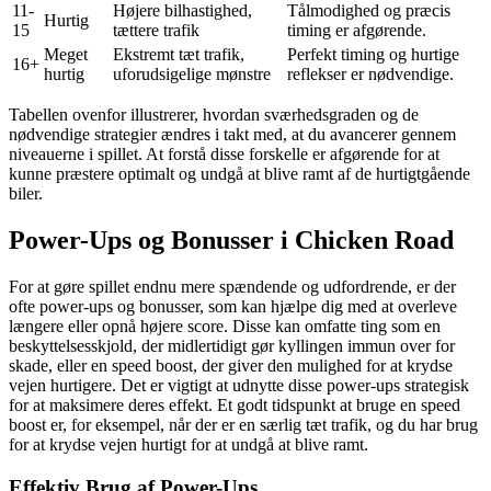
11-
Højere bilhastighed,
Tålmodighed og præcis
Hurtig
15
tættere trafik
timing er afgørende.
Meget
Ekstremt tæt trafik,
Perfekt timing og hurtige
16+
hurtig
uforudsigelige mønstre
reflekser er nødvendige.
Tabellen ovenfor illustrerer, hvordan sværhedsgraden og de
nødvendige strategier ændres i takt med, at du avancerer gennem
niveauerne i spillet. At forstå disse forskelle er afgørende for at
kunne præstere optimalt og undgå at blive ramt af de hurtigtgående
biler.
Power-Ups og Bonusser i Chicken Road
For at gøre spillet endnu mere spændende og udfordrende, er der
ofte power-ups og bonusser, som kan hjælpe dig med at overleve
længere eller opnå højere score. Disse kan omfatte ting som en
beskyttelsesskjold, der midlertidigt gør kyllingen immun over for
skade, eller en speed boost, der giver den mulighed for at krydse
vejen hurtigere. Det er vigtigt at udnytte disse power-ups strategisk
for at maksimere deres effekt. Et godt tidspunkt at bruge en speed
boost er, for eksempel, når der er en særlig tæt trafik, og du har brug
for at krydse vejen hurtigt for at undgå at blive ramt.
Effektiv Brug af Power-Ups