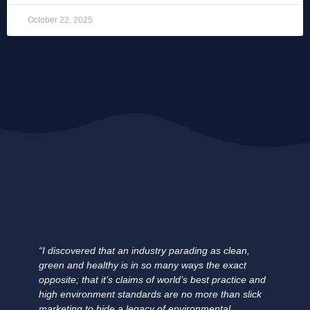
October 22, 2025
“I discovered that an industry parading as clean,
"E
green and healthy is in so many ways the exact
ha
opposite; that it’s claims of world’s best practice and
fa
high environment standards are no more than slick
fi
marketing to hide a legacy of environmental
un