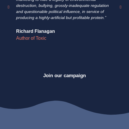
destruction, bullying, grossly-inadequate regulation
su
and questionable political influence, in service of
pr
producing a highly-artificial but profitable protein.”
fo
Richard Flanagan
Do
Author of Toxic
Au
Join our campaign