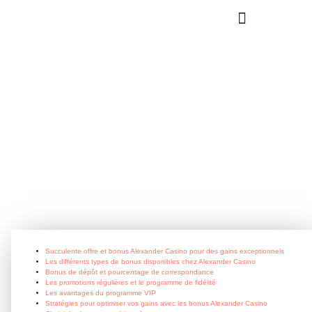
What you can do?
Succulente offre et bonus
Alexander Casino pour des gains
exceptionnels
May 19, 2026
Succulente offre et bonus Alexander Casino pour des gains exceptionnels
Les différents types de bonus disponibles chez Alexander Casino
Bonus de dépôt et pourcentage de correspondance
Les promotions régulières et le programme de fidélité
Les avantages du programme VIP
Stratégies pour optimiser vos gains avec les bonus Alexander Casino