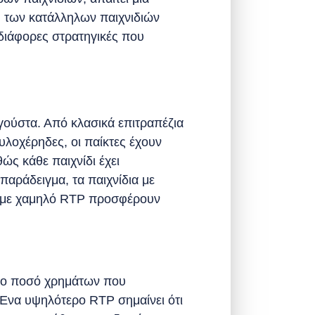
ή των κατάλληλων παιχνιδιών
 διάφορες στρατηγικές που
 γούστα. Από κλασικά επιτραπέζια
υλοχέρηδες, οι παίκτες έχουν
θώς κάθε παιχνίδι έχει
παράδειγμα, τα παιχνίδια με
α με χαμηλό RTP προσφέρουν
μέσο ποσό χρημάτων που
 Ένα υψηλότερο RTP σημαίνει ότι