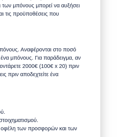
 των μπόνους μπορεί να αυξήσει
και τις προϋποθέσεις που
μπόνους. Αναφέρονται στο ποσό
ένα μπόνους. Για παράδειγμα, αν
οντάρετε 2000€ (100€ x 20) πριν
εις πριν αποδεχτείτε ένα
ύ.
στοιχηματισμού.
τα οφέλη των προσφορών και των