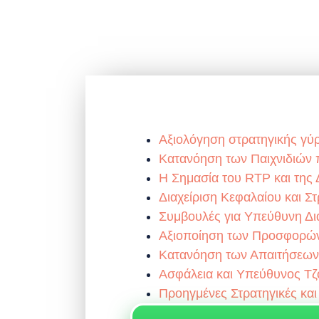
Αξιολόγηση στρατηγικής γύρ
Κατανόηση των Παιχνιδιών
Η Σημασία του RTP και της
Διαχείριση Κεφαλαίου και Σ
Συμβουλές για Υπεύθυνη Δι
Αξιοποίηση των Προσφορών
Κατανόηση των Απαιτήσεων
Ασφάλεια και Υπεύθυνος Τζ
Προηγμένες Στρατηγικές και 