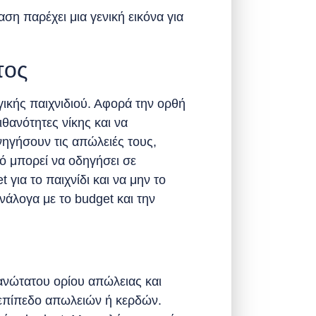
ση παρέχει μια γενική εικόνα για
τος
ηγικής παιχνιδιού. Αφορά την ορθή
ιθανότητες νίκης και να
νηγήσουν τις απώλειές τους,
 μπορεί να οδηγήσει σε
 για το παιχνίδι και να μην το
νάλογα με το budget και την
ανώτατου ορίου απώλειας και
ο επίπεδο απωλειών ή κερδών.