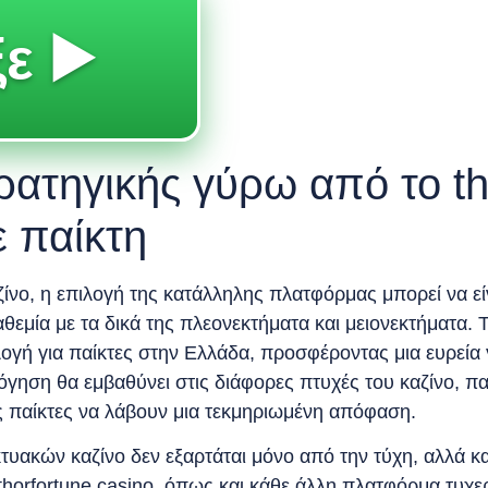
ε ▶️
ρατηγικής γύρω από το th
ε παίκτη
ίνο, η επιλογή της κατάλληλης πλατφόρμας μπορεί να ε
θεμία με τα δικά της πλεονεκτήματα και μειονεκτήματα. 
λογή για παίκτες στην Ελλάδα, προσφέροντας μια ευρεία 
ολόγηση θα εμβαθύνει στις διάφορες πτυχές του καζίνο, 
ς παίκτες να λάβουν μια τεκμηριωμένη απόφαση.
τυακών καζίνο δεν εξαρτάται μόνο από την τύχη, αλλά κα
horfortune casino, όπως και κάθε άλλη πλατφόρμα τυχερ