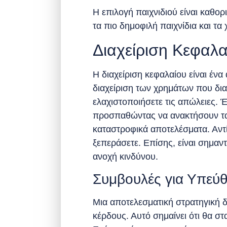
Η επιλογή παιχνιδιού είναι καθορ
τα πιο δημοφιλή παιχνίδια και τα
Διαχείριση Κεφαλα
Η διαχείριση κεφαλαίου είναι ένα
διαχείριση των χρημάτων που διαθ
ελαχιστοποιήσετε τις απώλειες. 
προσπαθώντας να ανακτήσουν τα 
καταστροφικά αποτελέσματα. Αντίθ
ξεπεράσετε. Επίσης, είναι σημαντ
ανοχή κινδύνου.
Συμβουλές για Υπεύθ
Μια αποτελεσματική στρατηγική δ
κέρδους. Αυτό σημαίνει ότι θα σ