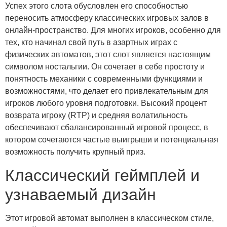
Успех этого слота обусловлен его способностью
переносить атмосферу классических игровых залов в
онлайн-пространство. Для многих игроков, особенно для
тех, кто начинал свой путь в азартных играх с
физических автоматов, этот слот является настоящим
символом ностальгии. Он сочетает в себе простоту и
понятность механики с современными функциями и
возможностями, что делает его привлекательным для
игроков любого уровня подготовки. Высокий процент
возврата игроку (RTP) и средняя волатильность
обеспечивают сбалансированный игровой процесс, в
котором сочетаются частые выигрыши и потенциальная
возможность получить крупный приз.
Классический геймплей и
узнаваемый дизайн
Этот игровой автомат выполнен в классическом стиле,