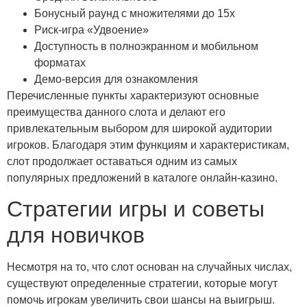
Бонусный раунд с множителями до 15x
Риск-игра «Удвоение»
Доступность в полноэкранном и мобильном
форматах
Демо-версия для ознакомления
Перечисленные пункты характеризуют основные
преимущества данного слота и делают его
привлекательным выбором для широкой аудитории
игроков. Благодаря этим функциям и характеристикам,
слот продолжает оставаться одним из самых
популярных предложений в каталоге онлайн-казино.
Стратегии игры и советы
для новичков
Несмотря на то, что слот основан на случайных числах,
существуют определенные стратегии, которые могут
помочь игрокам увеличить свои шансы на выигрыш.