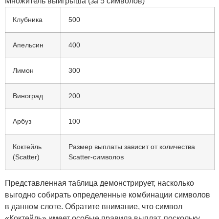
Множитель выигрыша (за 5 символов)
Клубника
500
Апельсин
400
Лимон
300
Виноград
200
Арбуз
100
Коктейль
Размер выплаты зависит от количества
(Scatter)
Scatter-символов
Представленная таблица демонстрирует, насколько
выгодно собирать определенные комбинации символов
в данном слоте. Обратите внимание, что символ
«Коктейль» имеет особые правила выплат, поскольку