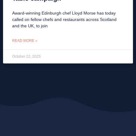
Award-winning Edinburgh chef Lloyd Morse has today
called on fellow chefs and restaurants across Scotland
and the UK, to join
READ MORE »
October 22, 2025