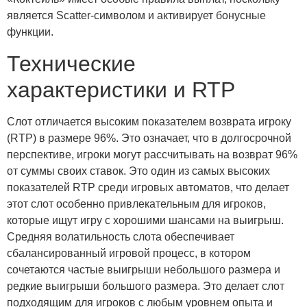
является Scatter-символом и активирует бонусные
функции.
Технические
характеристики и RTP
Слот отличается высоким показателем возврата игроку
(RTP) в размере 96%. Это означает, что в долгосрочной
перспективе, игроки могут рассчитывать на возврат 96%
от суммы своих ставок. Это один из самых высоких
показателей RTP среди игровых автоматов, что делает
этот слот особенно привлекательным для игроков,
которые ищут игру с хорошими шансами на выигрыш.
Средняя волатильность слота обеспечивает
сбалансированный игровой процесс, в котором
сочетаются частые выигрыши небольшого размера и
редкие выигрыши большого размера. Это делает слот
подходящим для игроков с любым уровнем опыта и