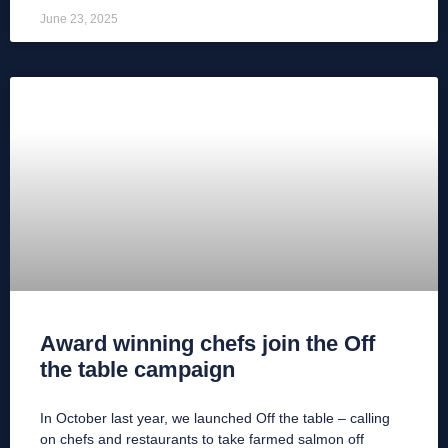
June 23, 2025
Award winning chefs join the Off
the table campaign
In October last year, we launched Off the table – calling
on chefs and restaurants to take farmed salmon off