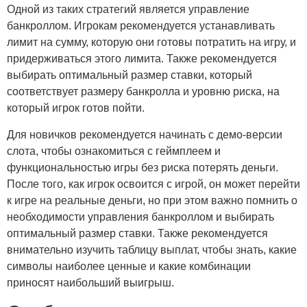
Одной из таких стратегий является управление
банкроллом. Игрокам рекомендуется устанавливать
лимит на сумму, которую они готовы потратить на игру, и
придерживаться этого лимита. Также рекомендуется
выбирать оптимальный размер ставки, который
соответствует размеру банкролла и уровню риска, на
который игрок готов пойти.
Для новичков рекомендуется начинать с демо-версии
слота, чтобы ознакомиться с геймплеем и
функциональностью игры без риска потерять деньги.
После того, как игрок освоится с игрой, он может перейти
к игре на реальные деньги, но при этом важно помнить о
необходимости управления банкроллом и выбирать
оптимальный размер ставки. Также рекомендуется
внимательно изучить таблицу выплат, чтобы знать, какие
символы наиболее ценные и какие комбинации
приносят наибольший выигрыш.