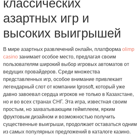
классических
азартных игр и
высоких выигрышей
В мире азартных развлечений онлайн, платформа
olimp
casino
занимает особое место, предлагая своим
пользователям широкий выбор игровых автоматов от
ведущих провайдеров. Среди множества
представленных игр, особое внимание привлекает
легендарный слот от компании Igrosoft, который уже
давно завоевал сердца игроков не только в Казахстане,
но и во всех странах СНГ. Эта игра, известная своим
простым, но захватывающим геймплеем, ярким
фруктовым дизайном и возможностью получить
существенные выигрыши, продолжает оставаться одним
из самых популярных предложений в каталоге казино.