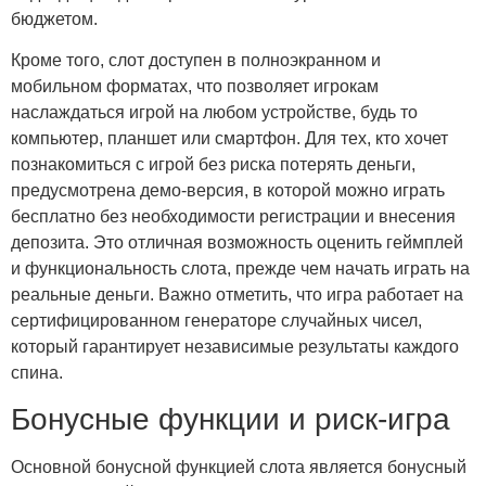
бюджетом.
Кроме того, слот доступен в полноэкранном и
мобильном форматах, что позволяет игрокам
наслаждаться игрой на любом устройстве, будь то
компьютер, планшет или смартфон. Для тех, кто хочет
познакомиться с игрой без риска потерять деньги,
предусмотрена демо-версия, в которой можно играть
бесплатно без необходимости регистрации и внесения
депозита. Это отличная возможность оценить геймплей
и функциональность слота, прежде чем начать играть на
реальные деньги. Важно отметить, что игра работает на
сертифицированном генераторе случайных чисел,
который гарантирует независимые результаты каждого
спина.
Бонусные функции и риск-игра
Основной бонусной функцией слота является бонусный