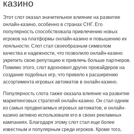
казино
Этот слот оказал значительное влияние на развитие
онлайн-казино, особенно в странах СНГ. Его
популярность способствовала привлечению новых
игроков на платформы онлайн-казино и повышению их
лояльности. Слот стал своеобразным символом
качества и надежности, что позволило онлайн-казино
укрепить свою репутацию и привлечь больше партнеров.
Помимо этого, слот вдохновил других провайдеров на
создание подобных игр, что привело к расширению
ассортимента игровых автоматов в онлайн-казино.
Популярность слота также оказала влияние на развитие
маркетинговых стратегий онлайн-казино. Он стал одним
из самых продвигаемых игровых автоматов, и онлайн-
казино активно использовали его в своих рекламных
кампаниях. Благодаря этому слот стал еще более
известным и популярным среди игроков. Кроме того,