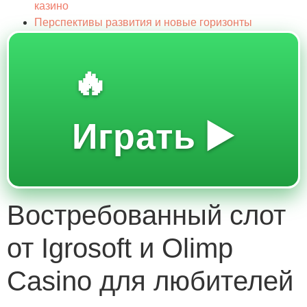
казино
Перспективы развития и новые горизонты
🔥
Играть ▶️
Востребованный слот
от Igrosoft и Olimp
Casino для любителей