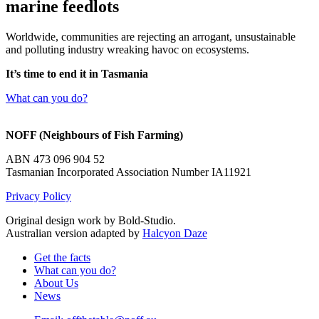
marine feedlots
Worldwide, communities are rejecting an arrogant, unsustainable
and polluting industry wreaking havoc on ecosystems.
It’s time to end it in Tasmania
What can you do?
NOFF (Neighbours of Fish Farming)
ABN 473 096 904 52
Tasmanian Incorporated Association Number IA11921
Privacy Policy
Original design work by Bold-Studio.
Australian version adapted by
Halcyon Daze
Get the facts
What can you do?
About Us
News