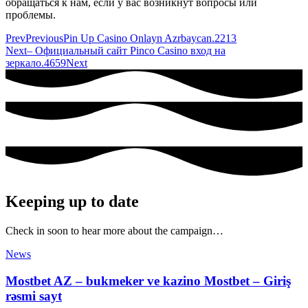
обращаться к нам, если у вас возникнут вопросы или
проблемы.
Prev
Previous
Pin Up Casino Onlayn Azrbaycan.2213
Next
– Официальный сайт Pinco Casino вход на
зеркало.4659
Next
Keeping up to date
Check in soon to hear more about the campaign…
News
Mostbet AZ – bukmeker ve kazino Mostbet – Giriş
rəsmi sayt