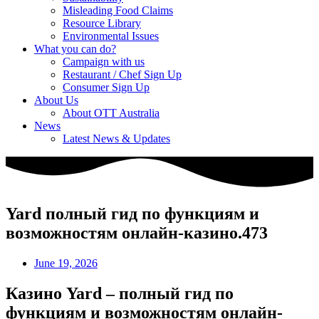
Misleading Food Claims
Resource Library
Environmental Issues
What you can do?
Campaign with us
Restaurant / Chef Sign Up
Consumer Sign Up
About Us
About OTT Australia
News
Latest News & Updates
Yard полный гид по функциям и
возможностям онлайн-казино.473
June 19, 2026
Казино Yard – полный гид по
функциям и возможностям онлайн-