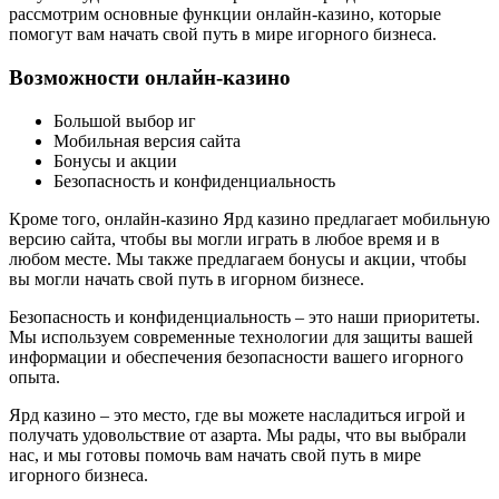
рассмотрим основные функции онлайн-казино, которые
помогут вам начать свой путь в мире игорного бизнеса.
Возможности онлайн-казино
Большой выбор иг
Мобильная версия сайта
Бонусы и акции
Безопасность и конфиденциальность
Кроме того, онлайн-казино Ярд казино предлагает мобильную
версию сайта, чтобы вы могли играть в любое время и в
любом месте. Мы также предлагаем бонусы и акции, чтобы
вы могли начать свой путь в игорном бизнесе.
Безопасность и конфиденциальность – это наши приоритеты.
Мы используем современные технологии для защиты вашей
информации и обеспечения безопасности вашего игорного
опыта.
Ярд казино – это место, где вы можете насладиться игрой и
получать удовольствие от азарта. Мы рады, что вы выбрали
нас, и мы готовы помочь вам начать свой путь в мире
игорного бизнеса.