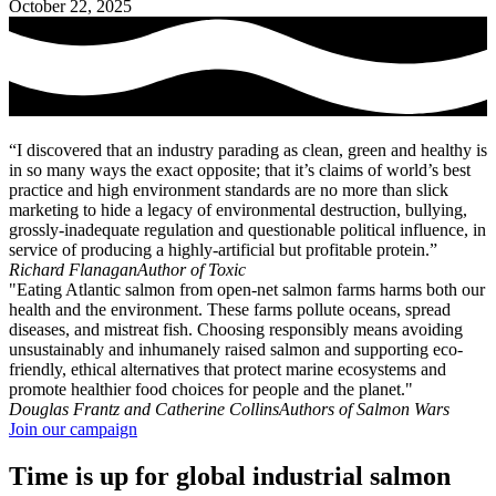
October 22, 2025
“I discovered that an industry parading as clean, green and healthy is
in so many ways the exact opposite; that it’s claims of world’s best
practice and high environment standards are no more than slick
marketing to hide a legacy of environmental destruction, bullying,
grossly-inadequate regulation and questionable political influence, in
service of producing a highly-artificial but profitable protein.”
Richard Flanagan
Author of Toxic
"Eating Atlantic salmon from open-net salmon farms harms both our
health and the environment. These farms pollute oceans, spread
diseases, and mistreat fish. Choosing responsibly means avoiding
unsustainably and inhumanely raised salmon and supporting eco-
friendly, ethical alternatives that protect marine ecosystems and
promote healthier food choices for people and the planet."
Douglas Frantz and Catherine Collins
Authors of Salmon Wars
Join our campaign
Time is up for global industrial salmon