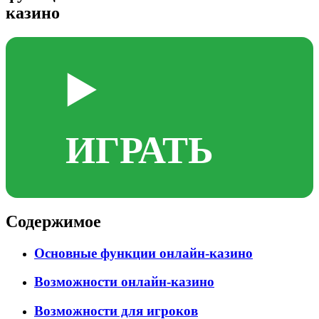
казино
▶️
ИГРАТЬ
Содержимое
Основные функции онлайн-казино
Возможности онлайн-казино
Возможности для игроков