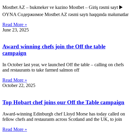
Mostbet AZ – bukmeker ve kazino Mostbet – Giriş rəsmi sayt ▶️
OYNA Содержимое Mostbet AZ rəsmi saytı haqqında məlumatlar
Read More »
June 23, 2025
Award winning chefs join the Off the table
campaign
In October last year, we launched Off the table – calling on chefs
and restaurants to take farmed salmon off
Read More »
October 22, 2025
Top Hobart chef joins our Off the Table campaign
Award-winning Edinburgh chef Lloyd Morse has today called on
fellow chefs and restaurants across Scotland and the UK, to join
Read More »