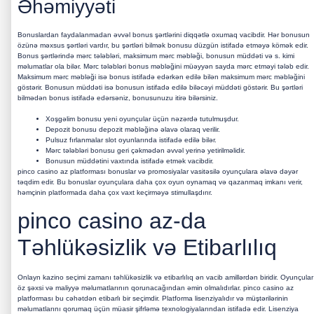
Əhəmiyyəti
Bonuslardan faydalanmadan əvvəl bonus şərtlərini diqqətlə oxumaq vacibdir. Hər bonusun
özünə məxsus şərtləri vardır, bu şərtləri bilmək bonusu düzgün istifadə etməyə kömək edir.
Bonus şərtlərində mərc tələbləri, maksimum mərc məbləği, bonusun müddəti və s. kimi
məlumatlar ola bilər. Mərc tələbləri bonus məbləğini müəyyən sayda mərc etməyi tələb edir.
Maksimum mərc məbləği isə bonus istifadə edərkən edilə bilən maksimum mərc məbləğini
göstərir. Bonusun müddəti isə bonusun istifadə edilə biləcəyi müddəti göstərir. Bu şərtləri
bilmədən bonus istifadə edərsəniz, bonusunuzu itirə bilərsiniz.
Xoşgəlim bonusu yeni oyunçular üçün nəzərdə tutulmuşdur.
Depozit bonusu depozit məbləğinə əlavə olaraq verilir.
Pulsuz fırlanmalar slot oyunlarında istifadə edilə bilər.
Mərc tələbləri bonusu geri çəkmədən əvvəl yerinə yetirilməlidir.
Bonusun müddətini vaxtında istifadə etmək vacibdir.
pinco casino az platforması bonuslar və promosiyalar vasitəsilə oyunçulara əlavə dəyər
təqdim edir. Bu bonuslar oyunçulara daha çox oyun oynamaq və qazanmaq imkanı verir,
həmçinin platformada daha çox vaxt keçirməyə stimullaşdırır.
pinco casino az-da
Təhlükəsizlik və Etibarlılıq
Onlayn kazino seçimi zamanı təhlükəsizlik və etibarlılıq ən vacib amillərdən biridir. Oyunçular
öz şəxsi və maliyyə məlumatlarının qorunacağından əmin olmalıdırlar. pinco casino az
platforması bu cəhətdən etibarlı bir seçimdir. Platforma lisenziyalıdır və müştərilərinin
məlumatlarını qorumaq üçün müasir şifrləmə texnologiyalarından istifadə edir. Lisenziya