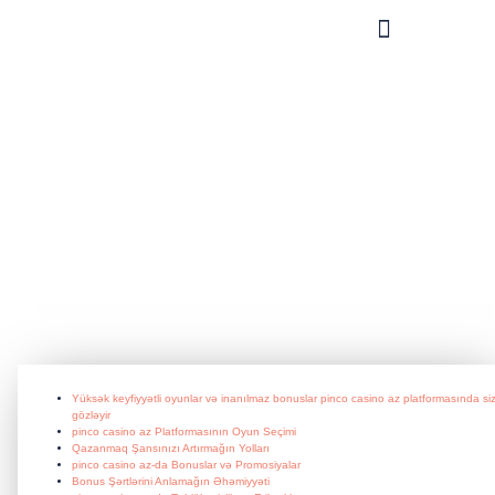
What you can do?
Yüksək_keyfiyyətli_oyunlar_və_ina
July 7, 2026
Yüksək keyfiyyətli oyunlar və inanılmaz bonuslar pinco casino az platformasında siz
gözləyir
pinco casino az Platformasının Oyun Seçimi
Qazanmaq Şansınızı Artırmağın Yolları
pinco casino az-da Bonuslar və Promosiyalar
Bonus Şərtlərini Anlamağın Əhəmiyyəti