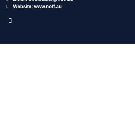
Website: www.noff.au